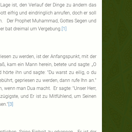
r Lage ist, den Verlauf der Dinge zu ändern das
tt eifrig und eindringlich anrufen, doch er soll
rden. Der Prophet Muhammad, Gottes Segen und
 er bat dreimal um Vergebung.
[1]
riesen zu werden, ist der Anfangspunkt, mit der
ß, kam ein Mann herein, betete und sagte: „O
örte ihn und sagte: "Du warst zu eilig, o du
ebührt, gepriesen zu werden, dann rufe Ihn an."
 wenn man Dua macht. Er sagte: "Unser Herr,
zügigste, und Er ist zu Mitfühlend, um Seinen
en."
[3]
tlichen, Seine Einheit zu erkennen. Er ist der