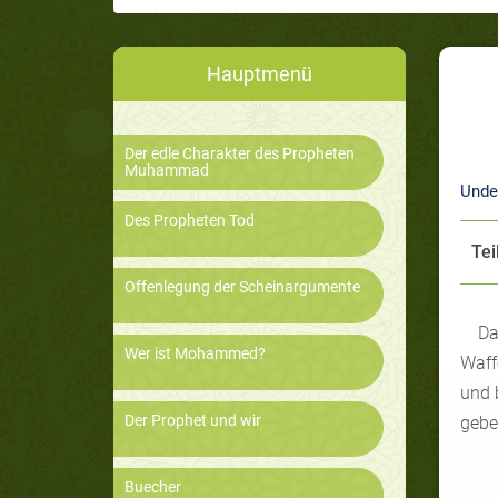
Hauptmenü
Der edle Charakter des Propheten
Muhammad
Unde
Des Propheten Tod
Tei
Offenlegung der Scheinargumente
Da
Wer ist Mohammed?
Waff
und 
Der Prophet und wir
gebe
Buecher