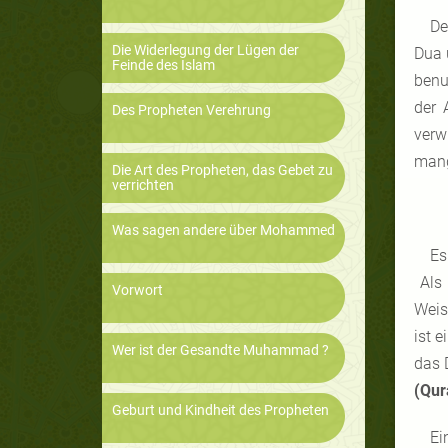
De
Die Widerlegung der Lügen der
Dua 
Feinde des Islam
benu
der 
Des Propheten Verehrung
verw
mang
Die Art des Propheten, das Gebet zu
verrichten
Was sagen andere über Mohammed
Es
Als 
Vorwort
Weis
ist 
Wer ist der Gesandte Muhammad ?
das 
(Qur
Geburt und Kindheit des Propheten
Ei