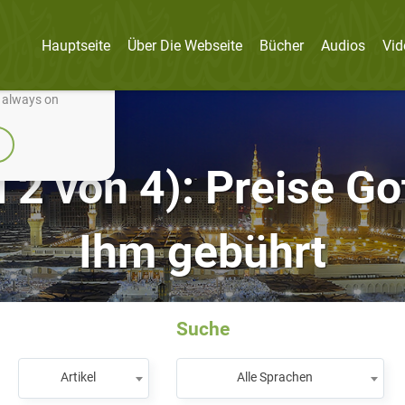
Hauptseite
Über Die Webseite
Bücher
Audios
Vid
nually improve it.
e always on
l 2 von 4): Preise Go
Ihm gebührt
Suche
Artikel
Alle Sprachen