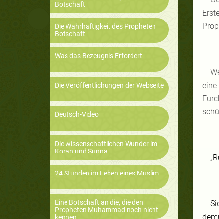
Botschaft
Erst
Prop
Die Wahrhaftigkeit des Propheten
Botschaft
Was das Bezeugnis Erfordert
We
eine
Die Veröffentlichungen der Webseite
Furc
schü
Deutsch-Video
Die wissenschaftlichen Wunder im
Koran und Sunna
„R
24 Stunden im Leben eines Muslim
Eine Botschaft an die, die den
Si
Propheten Muhammad noch nicht
demü
kennen