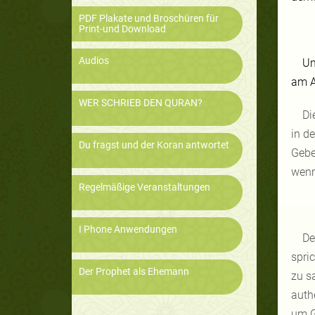
PDF Plakate und Broschüren für
Print-und Download
Audios
Un
am A
WER SCHRIEB DEN QURAN?
Di
in d
Du fragst und der Koran antwortet
Gebe
wenn
Regelmäßige Veranstaltungen
I Phone Anwendungen
De
spri
Der Prophet als Ehemann
zu s
auth
um G