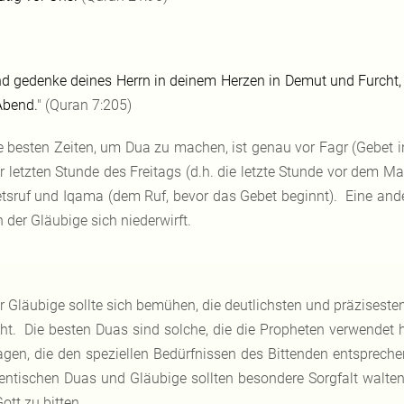
d gedenke deines Herrn in deinem Herzen in Demut und Furcht
bend.
" (Quran 7:205)
e besten Zeiten, um Dua zu machen, ist genau vor Fagr (Gebet in
er letzten Stunde des Freitags (d.h. die letzte Stunde vor dem
tsruf und Iqama (dem Ruf, bevor das Gebet beginnt). Eine and
 der Gläubige sich niederwirft.
r Gläubige sollte sich bemühen, die deutlichsten und präziseste
cht. Die besten Duas sind solche, die die Propheten verwendet h
agen, die den speziellen Bedürfnissen des Bittenden entsprec
entischen Duas und Gläubige sollten besondere Sorgfalt walte
ott zu bitten.