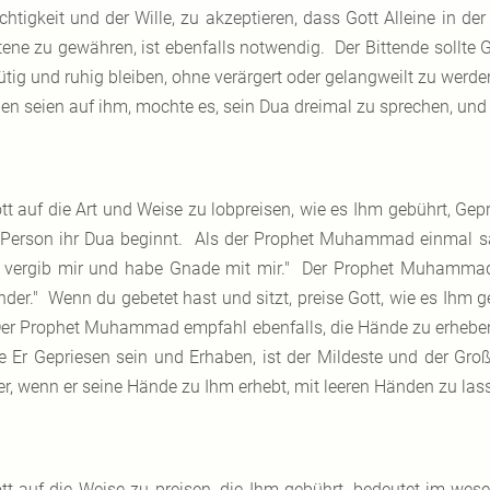
ichtigkeit und der Wille, zu akzeptieren, dass Gott Alleine in de
tene zu gewähren, ist ebenfalls notwendig. Der Bittende sollte Go
tig und ruhig bleiben, ohne verärgert oder gelangweilt zu we
den seien auf ihm, mochte es, sein Dua dreimal zu sprechen, und
tt auf die Art und Weise zu lobpreisen, wie es Ihm gebührt, Gep
 Person ihr Dua beginnt. Als der Prophet Muhammad einmal sa
, vergib mir und habe Gnade mit mir." Der Prophet Muhammad h
nder." Wenn du gebetet hast und sitzt, preise Gott, wie es Ihm g
r Prophet Muhammad empfahl ebenfalls, die Hände zu erheben,
 Er Gepriesen sein und Erhaben, ist der Mildeste und der Groß
er, wenn er seine Hände zu Ihm erhebt, mit leeren Händen zu lass
tt auf die Weise zu preisen, die Ihm gebührt, bedeutet im wesen