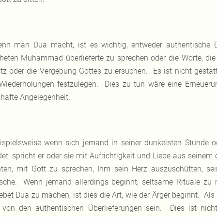
nn man Dua macht, ist es wichtig, entweder authentische
heten Muhammad überlieferte zu sprechen oder die Worte, d
tz oder die Vergebung Gottes zu ersuchen. Es ist nicht gestatt
Wiederholungen festzulegen. Dies zu tun wäre eine Erneuerun
thafte Angelegenheit.
ispielsweise wenn sich jemand in seiner dunkelsten Stunde o
et, spricht er oder sie mit Aufrichtigkeit und Liebe aus seinem
hten, mit Gott zu sprechen, Ihm sein Herz auszuschütten, se
che. Wenn jemand allerdings beginnt, seltsame Rituale z
ebet Dua zu machen, ist dies die Art, wie der Ärger beginnt. A
 von den authentischen Überlieferungen sein. Dies ist nic