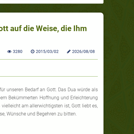
Gott auf die Weise, die Ihm
3280
2015/03/02
2026/08/08
für unseren Bedarf an Gott. Das Dua würde als
t dem Bekümmerten Hoffnung und Erleichterung
lleicht am allerwichtigsten ist, Gott liebt es,
isse, Wünsche und Begehren zu bitten.