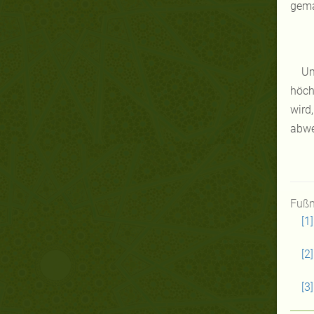
gema
Um
höch
wird
abwe
Fußn
[1]
[2]
[3]