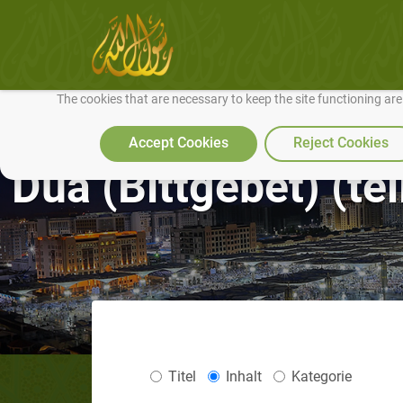
We use cookies to make our site work well for you and so we can conti
The cookies that are necessary to keep the site functioning ar
Accept Cookies
Reject Cookies
Dua (Bittgebet) (tei
Titel
Inhalt
Kategorie