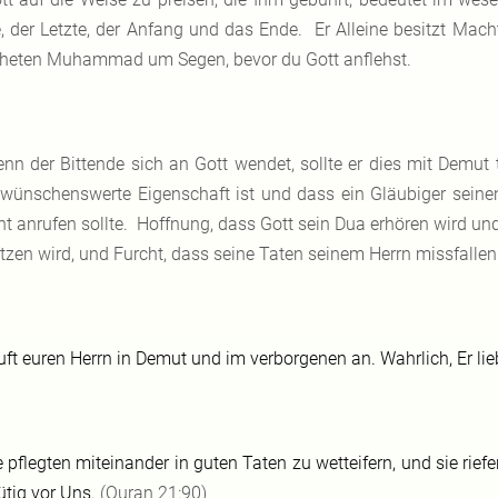
e, der Letzte, der Anfang und das Ende. Er Alleine besitzt Mach
heten Muhammad um Segen, bevor du Gott anflehst.
nn der Bittende sich an Gott wendet, sollte er dies mit Demut 
 wünschenswerte Eigenschaft ist und dass ein Gläubiger sein
ht anrufen sollte. Hoffnung, dass Gott sein Dua erhören wird u
tzen wird, und Furcht, dass seine Taten seinem Herrn missfallen
uft euren Herrn in Demut und im verborgenen an. Wahrlich, Er liebt
e pflegten miteinander in guten Taten zu wetteifern, und sie ri
tig vor Uns.
(Quran 21:90)