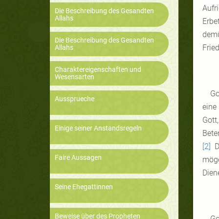
Aufr
Die Beschreibung des Gesandten
Allahs
Erbe
demü
Die Beschreibung des Gesandten
Frie
Allahs
Charaktereigenschaften und
Wesensarten
Go
Aussprueche
eine
Gott
Einige seiner Anstandsregeln
Bete
[2]
De
Faire Aussagen
möge
Dien
Seine Ehegattinnen
Beweise über des Propheten
Go