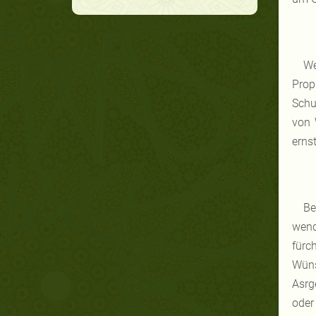
We
Prop
Schu
von 
erns
Be
wend
fürc
Wüns
Asrg
oder