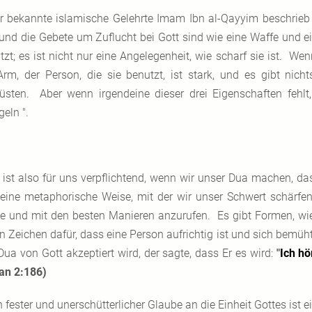
r bekannte islamische Gelehrte Imam Ibn al-Qayyim beschrieb
und die Gebete um Zuflucht bei Gott sind wie eine Waffe und ein
tzt; es ist nicht nur eine Angelegenheit, wie scharf sie ist. We
Arm, der Person, die sie benutzt, ist stark, und es gibt nic
üsten. Aber wenn irgendeine dieser drei Eigenschaften fehl
eln ".
 ist also für uns verpflichtend, wenn wir unser Dua machen, d
eine metaphorische Weise, mit der wir unser Schwert schärfen
e und mit den besten Manieren anzurufen. Es gibt Formen, w
ein Zeichen dafür, dass eine Person aufrichtig ist und sich bemü
Dua von Gott akzeptiert wird, der sagte, dass Er es wird:
"
Ich hö
an 2:186)
n fester und unerschütterlicher Glaube an die Einheit Gottes ist 