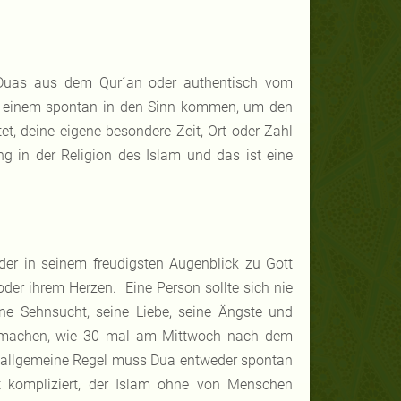
 Duas aus dem Qur´an oder authentisch vom
ie einem spontan in den Sinn kommen, um den
et, deine eigene besondere Zeit, Ort oder Zahl
g in der Religion des Islam und das ist eine
der in seinem freudigsten Augenblick zu Gott
 oder ihrem Herzen. Eine Person sollte sich nie
ine Sehnsucht, seine Liebe, seine Ängste und
u machen, wie 30 mal am Mittwoch nach dem
ls allgemeine Regel muss Dua entweder spontan
ht kompliziert, der Islam ohne von Menschen