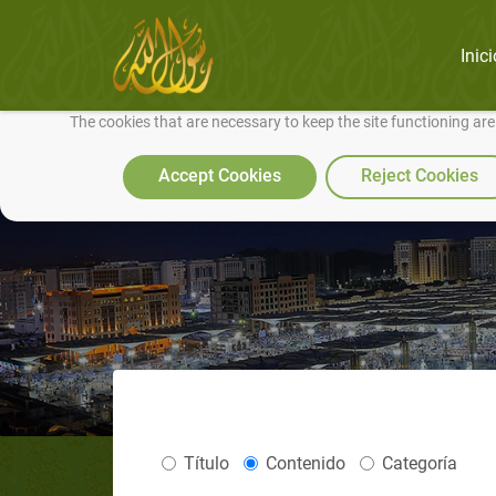
Inici
We use cookies to make our site work well for you and so we can conti
The cookies that are necessary to keep the site functioning ar
Accept Cookies
Reject Cookies
Título
Contenido
Categoría