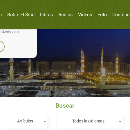
o
Sobre El Sitio
Libros
Audios
Vídeos
Foto
Contribu
nually improve it.
e always on
Buscar
Artículos
Todos los idiomas