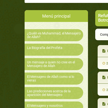
Refu
Menú principal
Botr
¿Quién es Muhammad, el Mensajero
Compa
de Allah?
La Biografía del Profeta
L
Un mensaje a quien no cree en el
2
Mensajero de Allah
El Mensajero de Allah como si lo
La
vieras
2
Las predicciones acerca de la
aparición del Mensajero
El Mensajero y nosotros