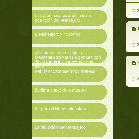
2
Las predicciones acerca de la
aparición del Mensajero
E
El Mensajero y nosotros
2
¿Cómo podemos seguir al
Mensajero de Allah (la paz sea con
él) en todos los aspectos de su
vida?
Refutando Conceptos Erróneos
2
Declaraciones de los justos
Kit para el Nuevo Musulmán
La devoción del Mensajero