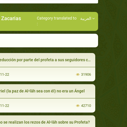
 Zacarias
Category translated to
العربية
:
ducción por parte del profeta a sus seguidores con el dinero
-11-22
31906
iel (la paz de Al•lâh sea con él) no era un Ángel
-11-22
42710
 se realizan los rezos de Al•lâh sobre su Profeta?