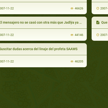
007-11-22
46626
2007
l mensajero no se casó con otra más que Jadîÿa ya que estaba esposado con la cristiana
Que 
007-11-22
44146
2007
Suscitar dudas acerca del linaje del profeta SAAWS
007-11-22
46205