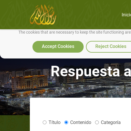
Inici
We use cookies to make our site work well for you and so we can conti
The cookies that are necessary to keep the site functioning ar
Accept Cookies
Reject Cookies
Respuesta a
Título
Contenido
Categoría