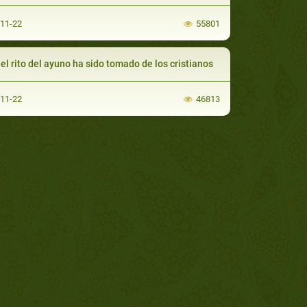
-11-22
55801
el rito del ayuno ha sido tomado de los cristianos
-11-22
46813