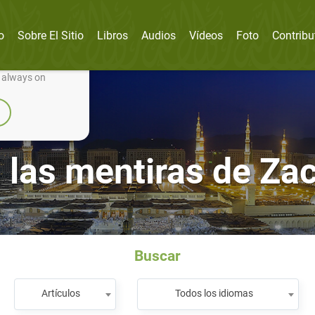
o
Sobre El Sitio
Libros
Audios
Vídeos
Foto
Contribu
nually improve it.
e always on
 las mentiras de Zac
Buscar
Artículos
Todos los idiomas