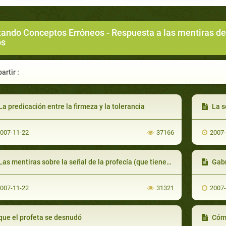
tando Conceptos Erróneos
- Respuesta a las mentiras de
os
rtir :
a predicación entre la firmeza y la tolerancia
La se
007-11-22
37166
2007
s mentiras sobre la señal de la profecía (que tienen todos los profetas en su espalda) y sobre las mujeres que la han visto
Gabr
007-11-22
31321
2007
que el profeta se desnudó
Cómo