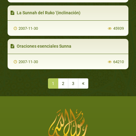
La Sunnah del Ruko '(inclinación)
2007-11-30
45939
Oraciones esenciales Sunna
2007-11-30
64210
1
2
3