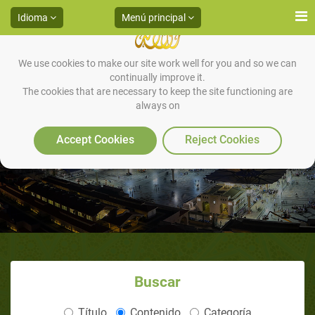
Idioma
Menú principal
We use cookies to make our site work well for you and so we can
continually improve it.
The cookies that are necessary to keep the site functioning are
always on
1000 Sunnah por Día y Noche
Accept Cookies
Reject Cookies
Buscar
Título
Contenido
Categoría