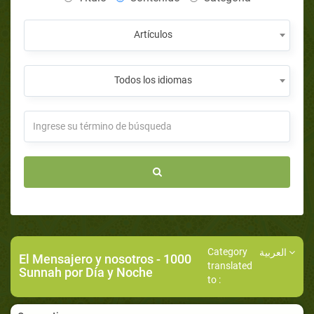
Artículos
Todos los idiomas
Category
العربية
El Mensajero y nosotros
- 1000
translated
Sunnah por Día y Noche
to :