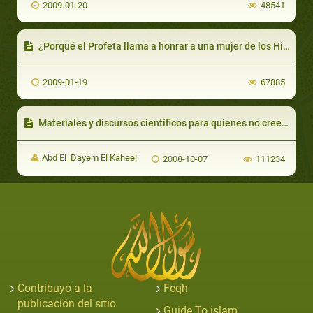
2009-01-20
48541
¿Porqué el Profeta llama a honrar a una mujer de los Hijos de Israel?
2009-01-19
67885
Materiales y discursos científicos para quienes no creen en Muhammad,
Abd El_Dayem El Kaheel
2008-10-07
111234
Contribuyó a la
Feqh
publicación del sitio
Guide To islam