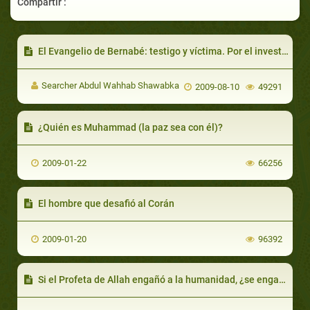
Compartir :
El Evangelio de Bernabé: testigo y víctima. Por el investigador Murad Abdul Wahab Shawabkah
Searcher Abdul Wahhab Shawabka
2009-08-10
49291
¿Quién es Muhammad (la paz sea con él)?
2009-01-22
66256
El hombre que desafió al Corán
2009-01-20
96392
Si el Profeta de Allah engañó a la humanidad, ¿se engañó a sí mismo durante toda su vida?