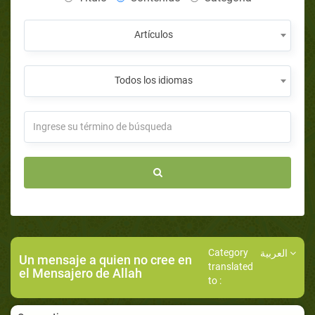
Artículos
Todos los idiomas
Category
العربية
Un mensaje a quien no cree en
translated
el Mensajero de Allah
to :