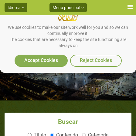
Idioma
Menú principal
We use cookies to make our site work well for you and so we can
continually improve it.
The cookies that are necessary to keep the site functioning are
always on
Accept Cookies
Reject Cookies
Buscar
Título
Contenido
Categoría