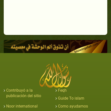
Contribuyó a la
Feqh
publicación del sitio
Guide To islam
Noor international
Como ayudarnos