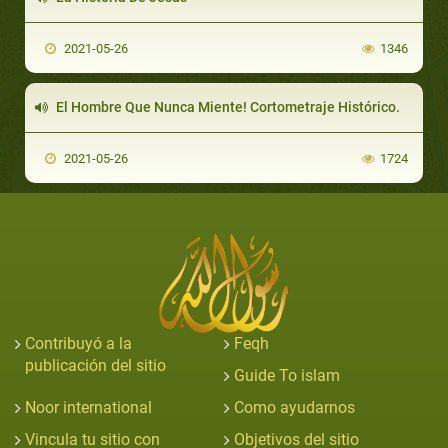
2021-05-26
1346
El Hombre Que Nunca Miente! Cortometraje Histórico.
2021-05-26
1724
Contribuyó a la
Feqh
publicación del sitio
Guide To islam
Noor international
Como ayudarnos
Vincula tu sitio con
Objetivos del sitio