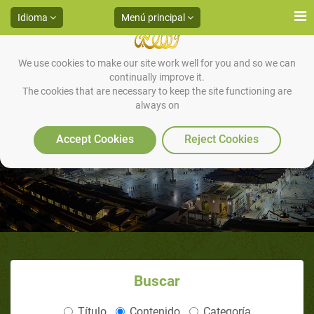
Idioma
Menú principal
We use cookies to make our site work well for you and so we can
continually improve it.
The cookies that are necessary to keep the site functioning are
always on
¿Existe Dios
Accept Cookies
Reject Cookies
Buscar
Título
Contenido
Categoría