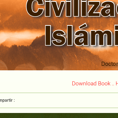
Download Book .. 
partir :