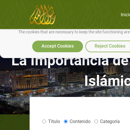
Inici
We use cookies to make our site work well for you and so we can conti
The cookies that are necessary to keep the site functioning ar
Accept Cookies
Reject Cookies
La Importancia de l
Islámi
Título
Contenido
Categoría