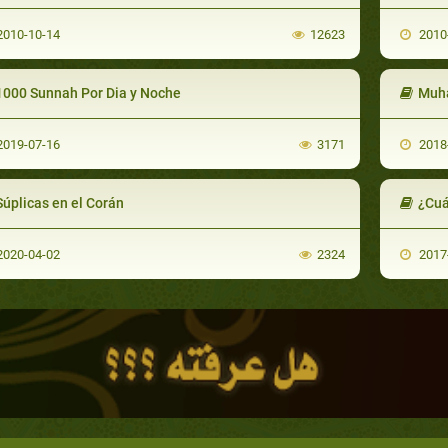
010-10-14
12623
2010
1000 Sunnah Por Dia y Noche
Muha
019-07-16
3171
2018
Súplicas en el Corán
¿Cuá
020-04-02
2324
2017