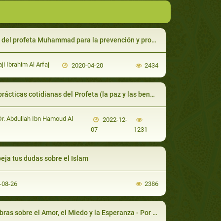
l profeta Muhammad para la prevención y protección contra enfermedades y epidemias
ji Ibrahim Al Arfaj
2020-04-20
2434
cticas cotidianas del Profeta (la paz y las bendiciones de Al-lah sean con él)
Dr. Abdullah Ibn Hamoud Al
2022-12-
07
1231
eja tus dudas sobre el Islam
-08-26
2386
ras sobre el Amor, el Miedo y la Esperanza - Por el Jeque