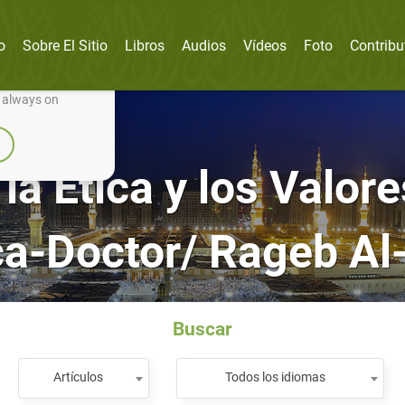
o
Sobre El Sitio
Libros
Audios
Vídeos
Foto
Contribu
nually improve it.
e always on
a Ética y los Valore
ca-Doctor/ Rageb Al-
Buscar
Artículos
Todos los idiomas