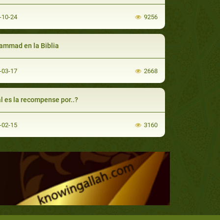
-10-24
9256
mmad en la Biblia
-03-17
2668
l es la recompense por..?
-02-15
3160