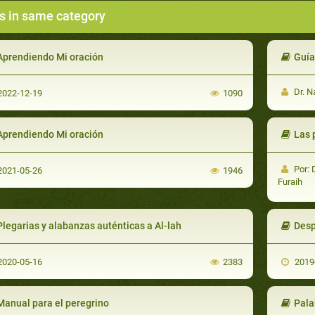
s in same category
Aprendiendo Mi oración
Guía de
Dr. Na
022-12-19
1090
Aprendiendo Mi oración
Las prá
Por: 
021-05-26
1946
Furaih
Plegarias y alabanzas auténticas a Al-lah
Desp
020-05-16
2383
2019
Manual para el peregrino
Palab