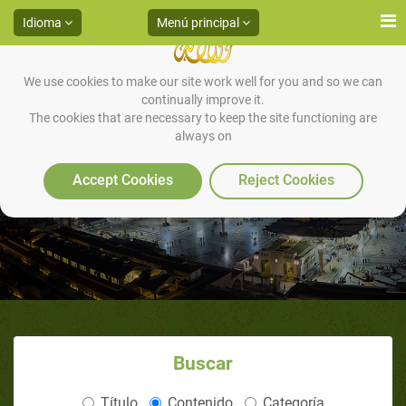
Idioma
Menú principal
We use cookies to make our site work well for you and so we can
continually improve it.
The cookies that are necessary to keep the site functioning are
always on
Aprendiendo Mi oración
Accept Cookies
Reject Cookies
Buscar
Título
Contenido
Categoría