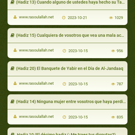
(Hadiz 13) Cuando alguno de ustedes haya hecho su Tashahud
www.rasoulallah.net
2023-10-21
1029
(Hadiz 15) Cualquiera de vosotros que vea una mala acción
www.rasoulallah.net
2023-10-15
956
(Hadiz 20) El Banquete de Yabir en el Día de Al-Jandaaq
www.rasoulallah.net
2023-10-15
787
(Hadiz 14) Ninguna mujer entre vosotros que haya perdido sus tres hijos
www.rasoulallah.net
2023-10-15
835
Hadiz 10 (El décimo hadiz (¿Me traes tus disputas?)