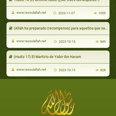
www.rasoulallah.net
2023-11-07
1059
(Alláh ha preparado (recompensa) para aquellos que salen por Su causa)
www.rasoulallah.net
2023-10-15
849
(Hadiz 17) El Martirio de Yabir ibn Haram
www.rasoulallah.net
2023-10-15
828