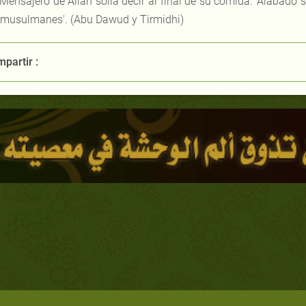
 Mensajero de Allah solía decir al final de su comida: 'Alabado
 musulmanes'. (Abu Dawud y Tirmidhi)
partir :