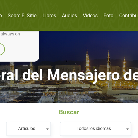
o
Sobre El Sitio
Libros
Audios
Vídeos
Foto
Contribu
nually improve it.
e always on
ral del Mensajero de
Buscar
Artículos
Todos los idiomas