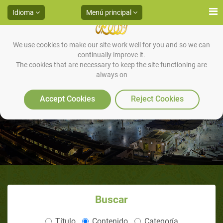
Idioma
Menú principal
We use cookies to make our site work well for you and so we can
continually improve it.
The cookies that are necessary to keep the site functioning are
always on
Realiza Buenas Obras
Accept Cookies
Reject Cookies
Buscar
Título
Contenido
Categoría