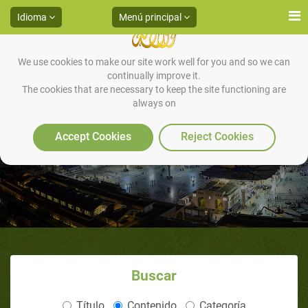
Idioma
Menú principal
We use cookies to make our site work well for you and so we can
continually improve it.
The cookies that are necessary to keep the site functioning are
always on
La Otra Vida
Accept Cookies
Reject Cookies
Buscar
Título
Contenido
Categoría