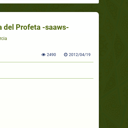
a del Profeta -saaws-
rcia
2490
2012/04/19