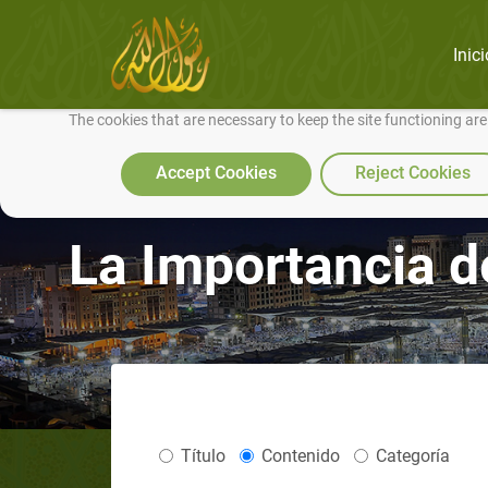
Inici
We use cookies to make our site work well for you and so we can conti
The cookies that are necessary to keep the site functioning ar
Accept Cookies
Reject Cookies
La Importancia d
Título
Contenido
Categoría