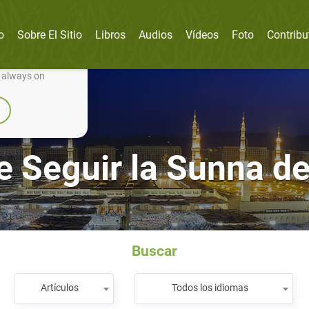
o
Sobre El Sitio
Libros
Audios
Vídeos
Foto
Contribu
nually improve it.
e always on
e Seguir la Sunna de
Buscar
Artículos
Todos los idiomas