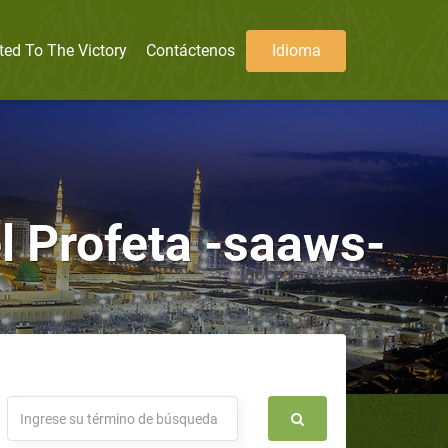
ted To The Victory
Contáctenos
Idioma
l Profeta -saaws-