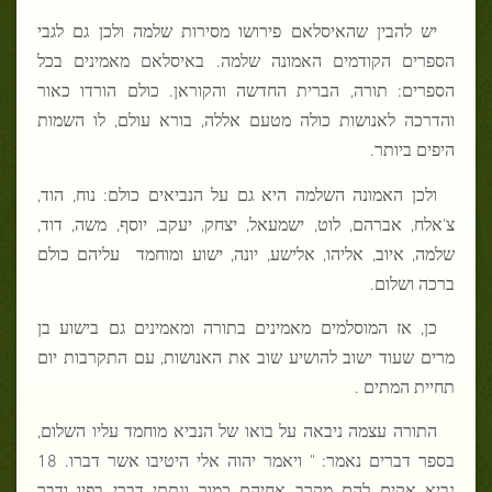
יש להבין שהאיסלאם פירושו מסירות שלמה ולכן גם לגבי
הספרים הקודמים האמונה שלמה. באיסלאם מאמינים בכל
הספרים: תורה, הברית החדשה והקוראן. כולם הורדו כאור
והדרכה לאנושות כולה מטעם אללה, בורא עולם, לו השמות
היפים ביותר.
ולכן האמונה השלמה היא גם על הנביאים כולם: נוח, הוד,
צ'אלח, אברהם, לוט, ישמעאל, יצחק, יעקב, יוסף, משה, דוד,
שלמה, איוב, אליהו, אלישע, יונה, ישוע ומוחמד
עליהם כולם
ברכה ושלום.
כן, אז המוסלמים מאמינים בתורה ומאמינים גם בישוע בן
מרים שעוד ישוב להושיע שוב את האנושות, עם התקרבות יום
תחיית המתים .
התורה עצמה ניבאה על בואו של הנביא מוחמד עליו השלום,
בספר דברים נאמר
:
"
ויאמר יהוה אלי היטיבו אשר דברו. 18
נביא אקים להם מקרב אחיהם כמוך ונתתי דברי בפיו ודבר