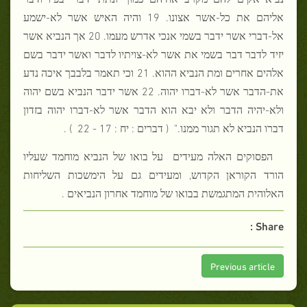
אליהם את כל-אשר אצונו. 19 והיה האיש אשר לא-ישמע
אל-דברי אשר ידבר בשמי אנכי אדרש מעמו. 20 אך הנביא אשר
יזיד לדבר דבר בשמי את אשר לא-צויתיו לדבר ואשר ידבר בשם
אלהים אחרים ומת הנביא ההוא. 21 וכי תאמר בלבבך איכה נדע
את-הדבר אשר לא-דברו יהוה. 22 אשר ידבר הנביא בשם יהוה
ולא-יהיה הדבר ולא יבא הוא הדבר אשר לא-דברו יהוה בזדון
דברו הנביא לא תגור ממנו."
(
דברים : יח : 17 - 22
) .
הפסוקים האלה מעידים
על בואו של הנביא מוחמד שעליו
הורד הקוראן הקדוש, ומעידים גם על הימשכות השליחות
האלוהית המתגמשת בבואו של מוחמד אחרון הנביאים .
Share :
Previous article