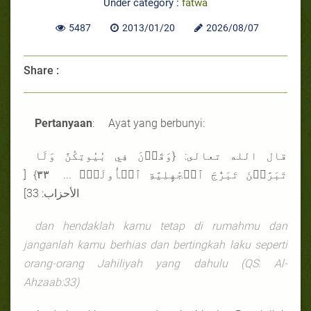
Under category :
fatwa
5487
2013/01/20
2026/08/07
Share :
Pertanyaan
: Ayat yang berbunyi:
قال الله تعالى: {وَقَرۡنَ فِي بُيُوتِكُنَّ وَلَا
تَبَرَّجۡنَ تَبَرُّجَ ٱلۡجَٰهِلِيَّةِ ٱلۡأُولَىٰۖ ... ٣٣} [
الأحزاب: 33]
dan hendaklah kamu tetap di rumahmu dan
janganlah kamu berhias dan bertingkah laku seperti
orang-orang Jahiliyah yang dahulu (QS.
Al-
Ahzaab
:33)