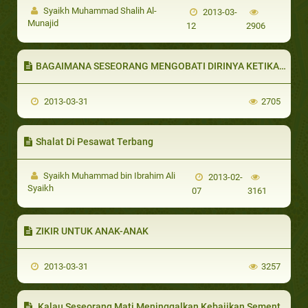
Syaikh Muhammad Shalih Al-
2013-03-
Munajid
12
2906
BAGAIMANA SESEORANG MENGOBATI DIRINYA KETIKA ADA AJAKAN RIYA
2013-03-31
2705
Shalat Di Pesawat Terbang
Syaikh Muhammad bin Ibrahim Ali
2013-02-
Syaikh
07
3161
ZIKIR UNTUK ANAK-ANAK
2013-03-31
3257
Kalau Seseorang Mati Meninggalkan Kebajikan Sementara Ia Kafir Apakah Kebajikan Itu berguna Baginya?