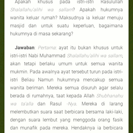
Apakah khusus pada istri-istri Rasulullah
Shalallahu’alihi wa sallam
? Apakah hukumnya
wanita keluar rumah? Maksudnya ia keluar menuju
masjid dan untuk suatu keperluan, bagaimana
hukumnya di masa sekarang?
Jawaban
:
Pertama
: ayat itu bukan khusus untuk
istri-istri Nabi Muhammad
Shalallahu’alihi wa sallam
,
akan tetapi berlaku umum untuk semua wanita
mukmin. Pada awalnya ayat tersebut turun pada istri-
istri Beliau Namun hukumnya mencakup semua
wanita beriman. Mereka semua disuruh agar selalu
berada di rumahnya, taat kepada Allah
Shubhanahu
wa ta’alla
dan Rasul
-Nya
. Mereka di larang
melembutkan suara saat berbicara bersama laki-laki,
dengan suara lembut yang menggoda orang fasik
dan munafik pada mereka. Hendaknya ia berbicara