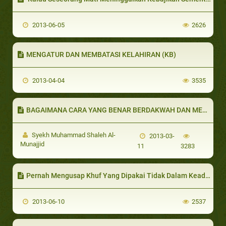
2013-06-05
2626
MENGATUR DAN MEMBATASI KELAHIRAN (KB)
2013-04-04
3535
BAGAIMANA CARA YANG BENAR BERDAKWAH DAN MENGAJARKAN ANAK-ANAK?
Syekh Muhammad Shaleh Al-
2013-03-
Munajjid
11
3283
Pernah Mengusap Khuf Yang Dipakai Tidak Dalam Keadaan Tidak Bersuci
2013-06-10
2537