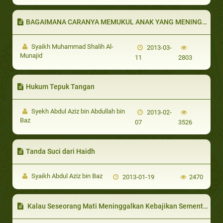
BAGAIMANA CARANYA MEMUKUL ANAK YANG MENINGGALKAN SHALAT?
Syaikh Muhammad Shalih Al-
2013-03-
Munajid
11
2803
Hukum Tepuk Tangan
Syekh Abdul Aziz bin Abdullah bin
2013-02-
Baz
07
3526
Tanda Suci dari Haidh
Syaikh Abdul Aziz bin Baz
2013-01-19
2470
Kalau Seseorang Mati Meninggalkan Kebajikan Sementara Ia Kafir Apakah Kebajikan Itu berguna Baginya?