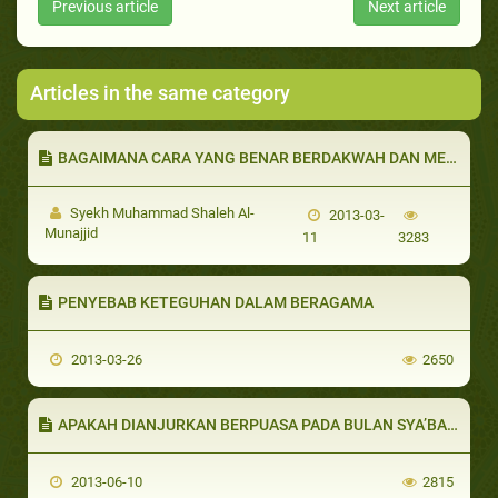
Previous article
Next article
Articles in the same category
BAGAIMANA CARA YANG BENAR BERDAKWAH DAN MENGAJARKAN ANAK-ANAK?
Syekh Muhammad Shaleh Al-
2013-03-
Munajjid
11
3283
PENYEBAB KETEGUHAN DALAM BERAGAMA
2013-03-26
2650
APAKAH DIANJURKAN BERPUASA PADA BULAN SYA’BAN SECARA PENUH
2013-06-10
2815