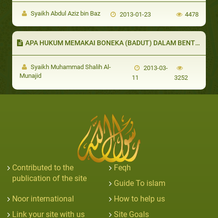
Syaikh Abdul Aziz bin Baz
2013-01-23
4478
APA HUKUM MEMAKAI BONEKA (BADUT) DALAM BENTUK HEWAN DALAM SEBUAH ACARA UNTUK ANAK-ANAK
Syaikh Muhammad Shalih Al-
2013-03-
Munajid
11
3252
Contributed to the
Feqh
publication of the site
Guide To islam
Noor international
How to help us
Link your site with us
Site Goals