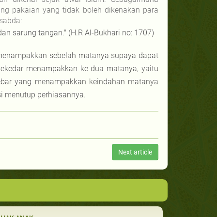
tang pakaian yang tidak boleh dikenakan para
rsabda:
 sarung tangan." (H.R Al-Bukhari no: 1707)
h menampakkan sebelah matanya supaya dapat
sekedar menampakkan ke dua matanya, yaitu
lu lebar yang menampakkan keindahan matanya
si menutup perhiasannya.
Next article