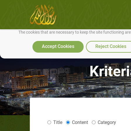
We use cookies to make our site work well for you and so we can conti
The cookies that are necessary to keep the site functioning ar
Accept Cookies
Reject Cookies
Kriter
Title
Content
Category