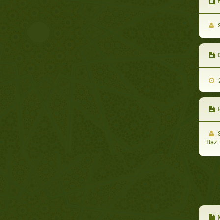
S
2
S
Baz