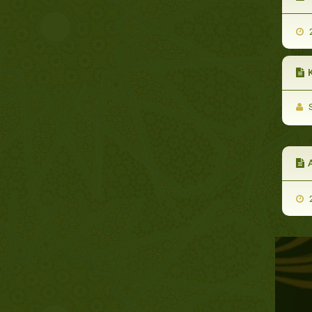
2
S
A
2