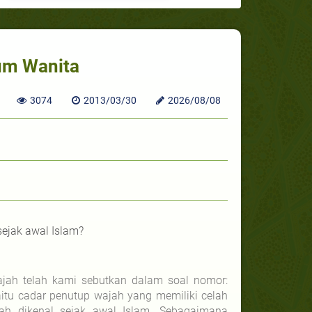
aum Wanita
3074
2013/03/30
2026/08/08
ejak awal Islam?
jah telah kami sebutkan dalam soal nomor:
aitu cadar penutup wajah yang memiliki celah
 dikenal sejak awal Islam. Sebagaimana