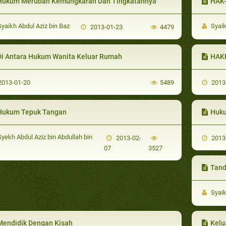
Hukum Merubah Kemungkaran Dan Tingkatannya
HAK
yaikh Abdul Aziz bin Baz
Syaik
2013-01-23
4479
Di Antara Hukum Wanita Keluar Rumah
HAKE
013-01-20
5489
2013
Hukum Tepuk Tangan
Huku
yekh Abdul Aziz bin Abdullah bin
2013-02-
2013
07
3527
Tand
Syaik
Mendidik Dengan Kisah
Kelu