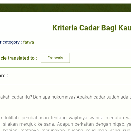
Kriteria Cadar Bagi K
r category :
fatwa
icle translated to :
Français
re :
akah cadar itu? Dan apa hukumnya? Apakah cadar sudah ada s
mdulillah, pembahasan tentang wajibnya wanita menutup wa
, silakan merujuk ke sana. Adapun berkaitan dengan niqab, y
 bagian matanya merupakan busana muslimah yang sudah