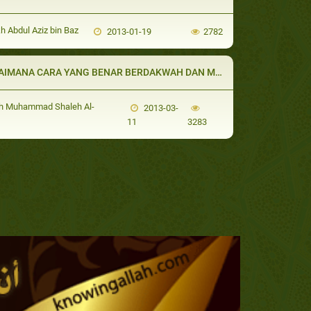
h Abdul Aziz bin Baz
2013-01-19
2782
MANA CARA YANG BENAR BERDAKWAH DAN MENGAJARKAN ANAK-ANAK?
h Muhammad Shaleh Al-
2013-03-
11
3283