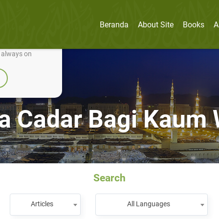
Beranda
About Site
Books
A
nually improve it.
e always on
ia Cadar Bagi Kaum
Search
Articles
All Languages