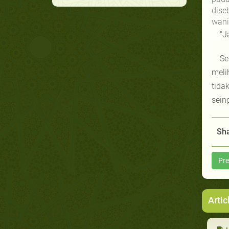
dise
wani
"J
Se
meli
tida
sein
Sha
Pre
Artic