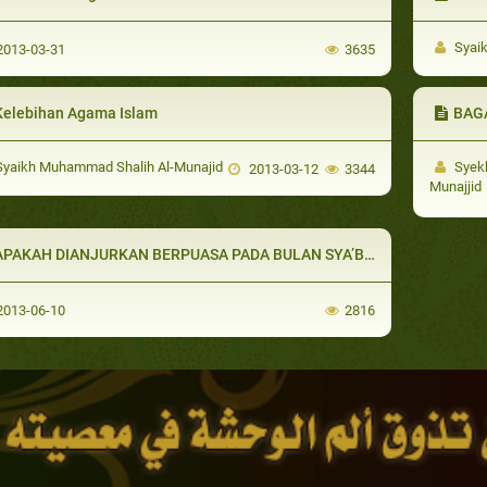
Syaik
013-03-31
3635
Kelebihan Agama Islam
BAGAI
yaikh Muhammad Shalih Al-Munajid
Syek
2013-03-12
3344
Munajjid
PAKAH DIANJURKAN BERPUASA PADA BULAN SYA’BAN SECARA PENUH
013-06-10
2816