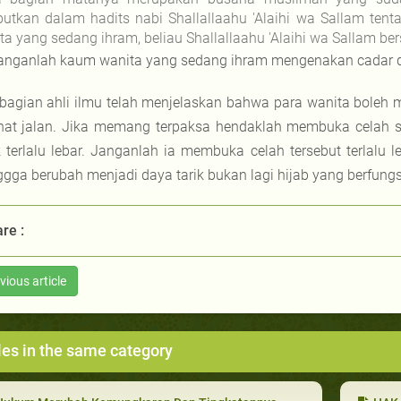
butkan dalam hadits nabi Shallallaahu 'Alaihi wa Sallam ten
ta yang sedang ihram, beliau Shallallaahu 'Alaihi wa Sallam be
anganlah kaum wanita yang sedang ihram mengenakan cadar dan
bagian ahli ilmu telah menjelaskan bahwa para wanita bole
hat jalan. Jika memang terpaksa hendaklah membuka celah 
k terlalu lebar. Janganlah ia membuka celah tersebut terla
ggga berubah menjadi daya tarik bukan lagi hijab yang berfung
re :
vious article
les in the same category