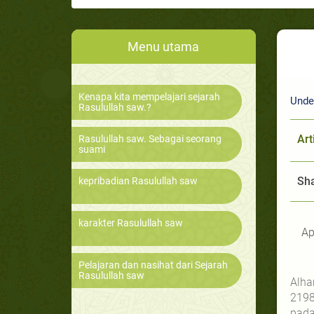
Menu utama
Kenapa kita mempelajari sejarah
Unde
Rasulullah saw.?
Art
Rasulullah saw. Sebagai seorang
suami
Sha
kepribadian Rasulullah saw
karakter Rasulullah saw
Ap
Pelajaran dan nasihat dari Sejarah
Rasulullah saw
Alha
2198
pada