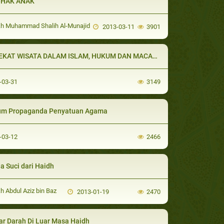
-HAK ANAK
h Muhammad Shalih Al-Munajid
2013-03-11
3901
KAT WISATA DALAM ISLAM, HUKUM DAN MACAM-MACAMNYA
-03-31
3149
m Propaganda Penyatuan Agama
-03-12
2466
a Suci dari Haidh
h Abdul Aziz bin Baz
2013-01-19
2470
ar Darah Di Luar Masa Haidh