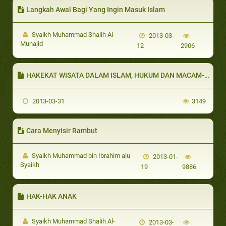
Langkah Awal Bagi Yang Ingin Masuk Islam
Syaikh Muhammad Shalih Al-
2013-03-
Munajid
12
2906
HAKEKAT WISATA DALAM ISLAM, HUKUM DAN MACAM-MACAMNYA
2013-03-31
3149
Cara Menyisir Rambut
Syaikh Muhammad bin Ibrahim alu
2013-01-
Syaikh
19
9886
HAK-HAK ANAK
Syaikh Muhammad Shalih Al-
2013-03-