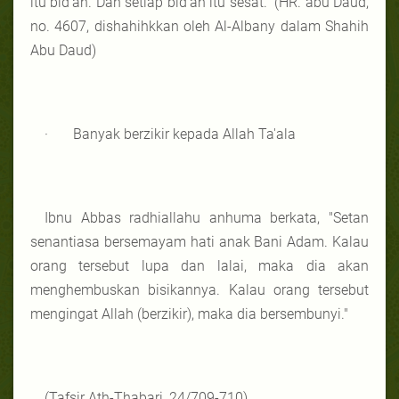
itu bid’ah. Dan setiap bid’ah itu sesat." (HR. abu Daud,
no. 4607, dishahihkkan oleh Al-Albany dalam Shahih
Abu Daud)
· Banyak berzikir kepada Allah Ta'ala
Ibnu Abbas radhiallahu anhuma berkata, "Setan
senantiasa bersemayam hati anak Bani Adam. Kalau
orang tersebut lupa dan lalai, maka dia akan
menghembuskan bisikannya. Kalau orang tersebut
mengingat Allah (berzikir), maka dia bersembunyi."
(Tafsir Ath-Thabari, 24/709-710)