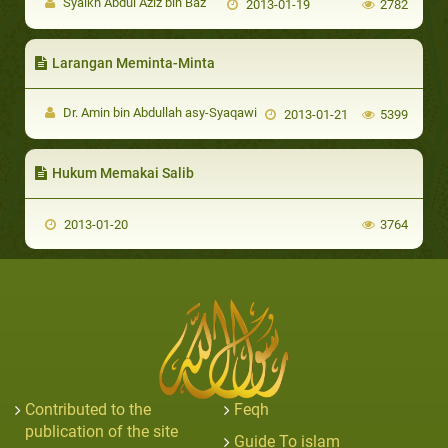
Syaikh Abdul Aziz bin Baz
2013-01-19
2782
Larangan Meminta-Minta
Dr. Amin bin Abdullah asy-Syaqawi
2013-01-21
5399
Hukum Memakai Salib
2013-01-20
3764
Contributed to the
Feqh
publication of the site
Guide To islam