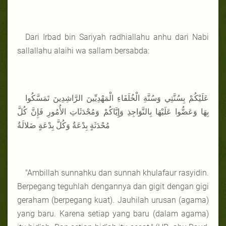
Dari Irbad bin Sariyah radhiallahu anhu dari Nabi
sallallahu alaihi wa sallam bersabda:
عَلَيْكُمْ بِسُنَّتِي وَسُنَّةِ الْخُلَفَاءِ الْمَهْدِيِّينَ الرَّاشِدِينَ تَمَسَّكُوا
بِهَا وَعَضُّوا عَلَيْهَا بِالنَّوَاجِذِ وَإِيَّاكُمْ وَمُحْدَثَاتِ الأُمُورِ فَإِنَّ كُلَّ
مُحْدَثَةٍ بِدْعَةٌ وَكُلَّ بِدْعَةٍ ضَلالَةٌ
"Ambillah sunnahku dan sunnah khulafaur rasyidin.
Berpegang teguhlah dengannya dan gigit dengan gigi
geraham (berpegang kuat). Jauhilah urusan (agama)
yang baru. Karena setiap yang baru (dalam agama)