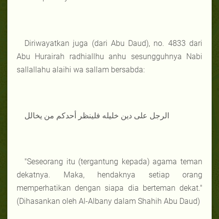
Diriwayatkan juga (dari Abu Daud), no. 4833 dari
Abu Hurairah radhiallhu anhu sesungguhnya Nabi
sallallahu alaihi wa sallam bersabda:
الرجل على دين خليله فلينظر أحدكم من يخالل
"Seseorang itu (tergantung kepada) agama teman
dekatnya. Maka, hendaknya setiap orang
memperhatikan dengan siapa dia berteman dekat."
(Dihasankan oleh Al-Albany dalam Shahih Abu Daud)