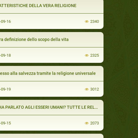
ATTERISTICHE DELLA VERA RELIGIONE
-09-16
2340
ra definizione dello scopo della vita
-09-18
2325
cesso alla salvezza tramite la religione universale
-09-19
3012
A PARLATO AGLI ESSERI UMANI? TUTTE LE RELIGIONI SONO VERE?
-09-15
2073