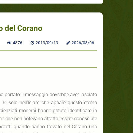
lo del Corano
4876
2013/09/19
2026/08/06
e ha portato il messaggio dovrebbe aver lasciato
 E’ solo nell’Islam che appare questo eterno
 scienziati moderni hanno potuto identificare in
fiche che non potevano affatto essere conosciute
efatti quando hanno trovato nel Corano una