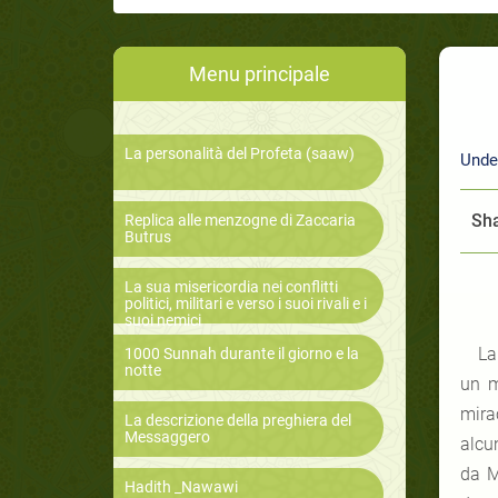
Menu principale
La personalità del Profeta (saaw)
Unde
Sha
Replica alle menzogne di Zaccaria
Butrus
La sua misericordia nei conflitti
politici, militari e verso i suoi rivali e i
suoi nemici
La
1000 Sunnah durante il giorno e la
notte
un m
mirac
La descrizione della preghiera del
Messaggero
alcu
da M
Hadith _Nawawi