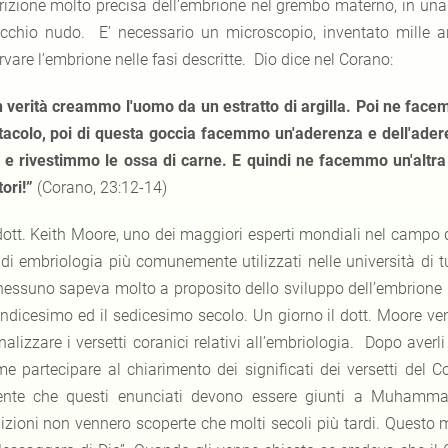
rizione molto precisa dell’embrione nel grembo materno, in una f
cchio nudo. E’ necessario un microscopio, inventato mille an
vare l’embrione nelle fasi descritte. Dio dice nel Corano:
n verità creammo l'uomo da un estratto di argilla. Poi ne face
ttacolo, poi di questa goccia facemmo un'aderenza e dell'ad
 e rivestimmo le ossa di carne. E quindi ne facemmo un'altra c
tori!”
(Corano, 23:12-14)
 dott. Keith Moore, uno dei maggiori esperti mondiali nel campo de
i di embriologia più comunemente utilizzati nelle università di t
nessuno sapeva molto a proposito dello sviluppo dell’embrione u
uindicesimo ed il sedicesimo secolo. Un giorno il dott. Moore v
alizzare i versetti coranici relativi all’embriologia. Dopo averli
me partecipare al chiarimento dei significati dei versetti del 
ente che questi enunciati devono essere giunti a Muhamma
izioni non vennero scoperte che molti secoli più tardi. Ques