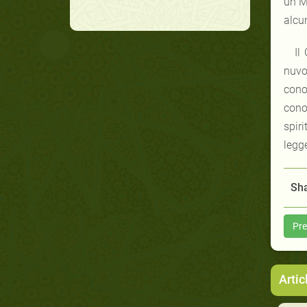
un M
alcun
Il
nuvo
cono
cono
spir
legge
Sha
Pre
Artic