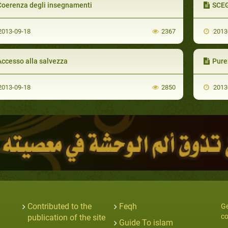
Coerenza degli insegnamenti
SCEG
013-09-18
2367
2013
Accesso alla salvezza
Pure
013-09-18
2850
2013
Contributed to the
Feqh
Ge
co
publication of the site
Guide To islam