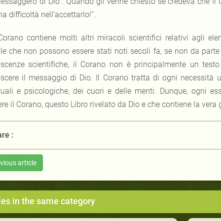
essaggero di Dio”. Quando gli venne chiesto se credeva che il C
a difficoltà nell’accettarlo!”.
 Corano contiene molti altri miracoli scientifici relativi agli e
le che non possono essere stati noti secoli fa, se non da part
scenze scientifiche, il Corano non è principalmente un testo
scere il messaggio di Dio. Il Corano tratta di ogni necessità 
ituali e psicologiche, dei cuori e delle menti. Dunque, ogni e
re il Corano, questo Libro rivelato da Dio e che contiene la vera 
re :
vious article
les in the same category