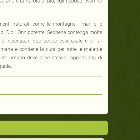
orano è la Parola di Dio, egli rispose: “Non ho
lementi naturali, come le montagne, i mari e le
e di Dio l’Onnipotente. Sebbene contenga molte
 di scienza; il suo scopo essenziale è di far
umana e contiene la cura per tutte le malattie
ssere umano deve a se stesso l’opportunità di
guida.