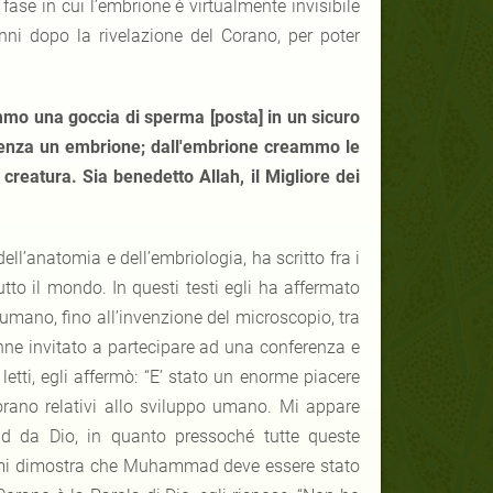
ase in cui l’embrione è virtualmente invisibile
ni dopo la rivelazione del Corano, per poter
mmo una goccia di sperma [posta] in un sicuro
erenza un embrione; dall'embrione creammo le
reatura. Sia benedetto Allah, il Migliore dei
ll’anatomia e dell’embriologia, ha scritto fra i
utto il mondo. In questi testi egli ha affermato
mano, fino all’invenzione del microscopio, tra
enne invitato a partecipare ad una conferenza e
 letti, egli affermò: “E’ stato un enorme piacere
Corano relativi allo sviluppo umano. Mi appare
d da Dio, in quanto pressoché tutte queste
to mi dimostra che Muhammad deve essere stato