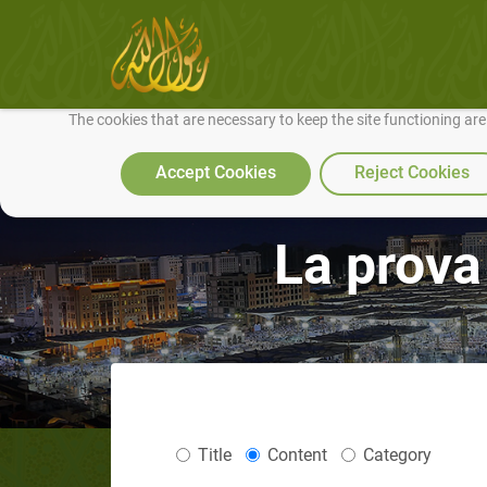
We use cookies to make our site work well for you and so we can conti
The cookies that are necessary to keep the site functioning ar
Accept Cookies
Reject Cookies
La prova 
Title
Content
Category