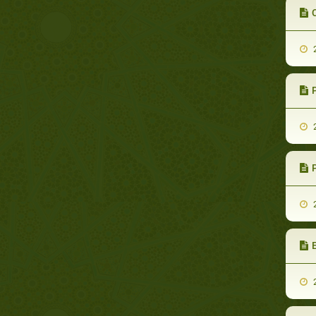
2
P
2
P
2
2