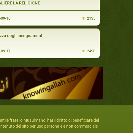
LIERE LA RELIGIONE
-09-16
2135
zza degli insegnamenti
-09-17
2498
ntile fratello Musulmano, hai il diritto di beneficiare del
ntenuto del sito per uso personale e non commerciale