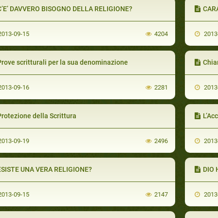
C’E’ DAVVERO BISOGNO DELLA RELIGIONE?
CAR
013-09-15
4204
2013
rove scritturali per la sua denominazione
Chia
013-09-16
2281
2013
rotezione della Scrittura
L’Ac
013-09-19
2496
2013
ESISTE UNA VERA RELIGIONE?
DIO H
013-09-15
2147
2013