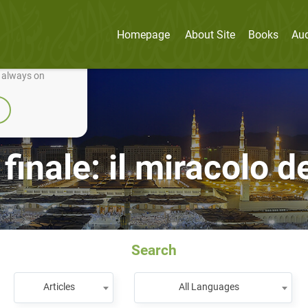
Homepage
About Site
Books
Au
nually improve it.
e always on
finale: il miracolo 
Search
Articles
All Languages