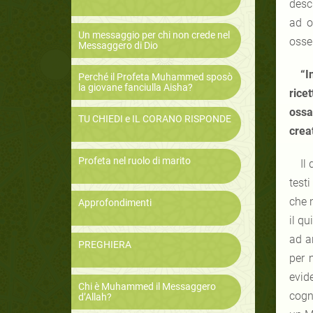
desc
ad o
Un messaggio per chi non crede nel
osser
Messaggero di Dio
“I
Perché il Profeta Muhammed sposò
la giovane fanciulla Aisha?
rice
ossa
TU CHIEDI e IL CORANO RISPONDE
crea
Profeta nel ruolo di marito
Il
test
che 
Approfondimenti
il q
ad an
PREGHIERA
per 
evid
Chi è Muhammed il Messaggero
cogn
d’Allah?