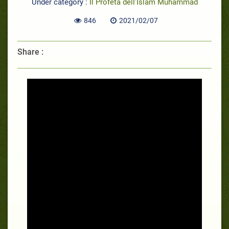
Under category :
Il Profeta dell’Islam Muhammad
846
2021/02/07
Share :