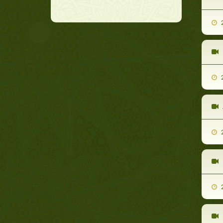
2
2
2
2