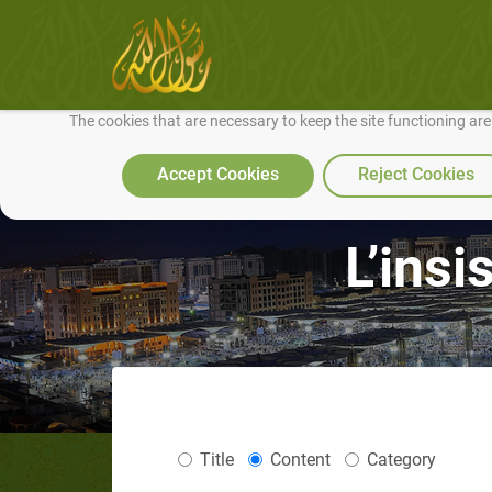
We use cookies to make our site work well for you and so we can conti
The cookies that are necessary to keep the site functioning ar
Accept Cookies
Reject Cookies
L’insi
Title
Content
Category