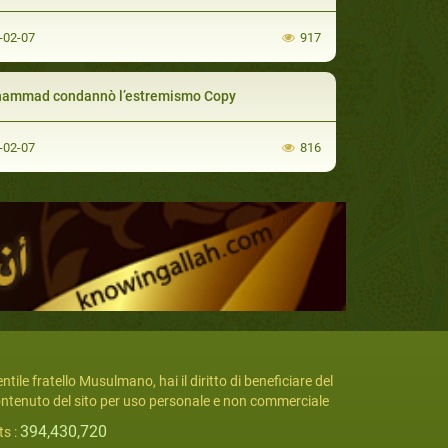
-02-07
917
ammad condannò l’estremismo Copy
-02-07
816
ntile fratello Musulmano, hai il diritto di beneficiare del
ntenuto del sito per uso personale e non commerciale
394,430,720
ts :