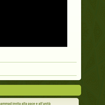
mmad invita alla pace e all’unità