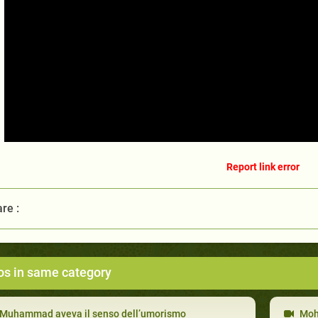
Report link error
re :
os in same category
Muhammad aveva il senso dell’umorismo
Moha