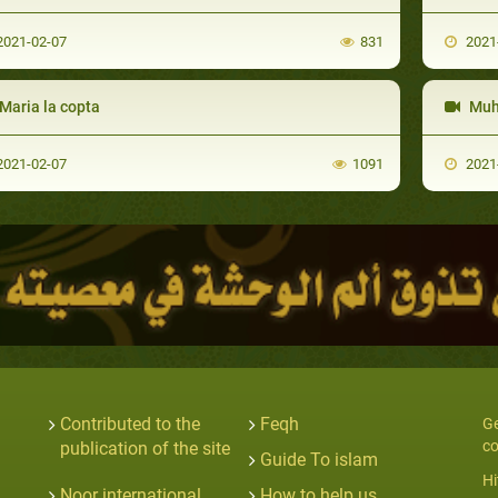
021-02-07
831
2021
Maria la copta
Muh
021-02-07
1091
2021
Contributed to the
Feqh
Ge
co
publication of the site
Guide To islam
Hi
Noor international
How to help us