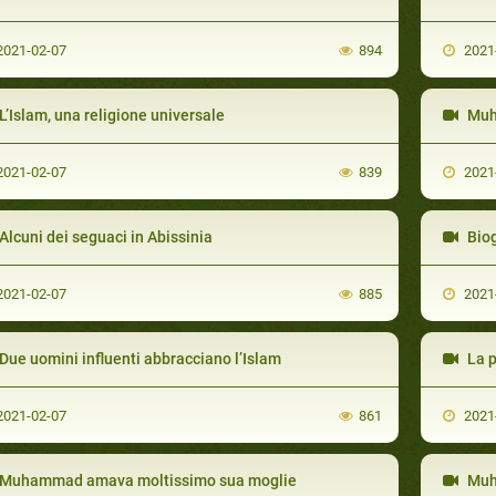
021-02-07
894
2021
L’Islam, una religione universale
Muha
021-02-07
839
2021
Alcuni dei seguaci in Abissinia
Biog
021-02-07
885
2021
Due uomini influenti abbracciano l’Islam
La p
021-02-07
861
2021
Muhammad amava moltissimo sua moglie
Muha