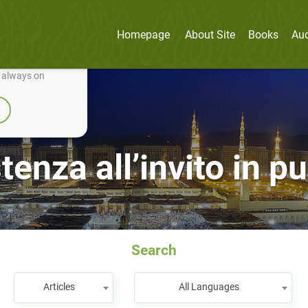
Homepage
About Site
Books
Au
nually improve it.
e always on
stenza all’invito in p
Search
Articles
All Languages