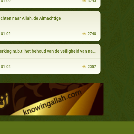
-01-09
3793
echten naar Allah, de Almachtige
-01-02
2740
ing m.b.t. het behoud van de veiligheid van nationale bronnen
-01-02
2057