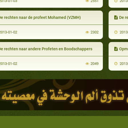
013-01-03
2551
2013
De rechten naar de profeet Mohamed (VZMH)
De r
013-01-02
2302
2013
De rechten naar andere Profeten en Boodschappers
Opmerk
013-01-02
2049
2013