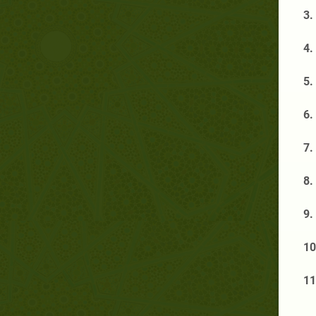
3.
4.
5.
6.
7.
8.
9.
10
11