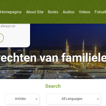
Homepagina
About Site
Books
Audios
Videos
Fotoa
nually improve it.
e always on
rechten van familiel
Search
Articles
All Languages