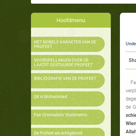
Hoofdmenu
HET NOBELE KARAKTER VAN DE
Unde
PROFEET
Sha
VOORSPELLINGEN OVER DE
LAATST GESTUURDE PROFEET
BIBLIOGRAFIE VAN DE PROFEET
Fa
verp
Dit is Mohammad
dege
de G
Fair Orientalists' Statements
schi
Wien
Alla
De Profeet als echtgenoot