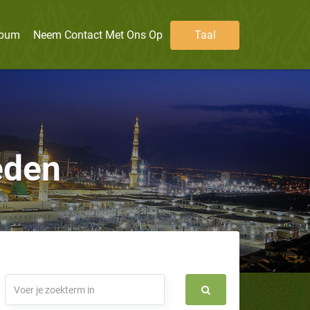
lbum
Neem Contact Met Ons Op
Taal
eden