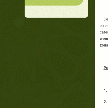
De
en vr
cate
wend
zoda
Pu
1.
2.