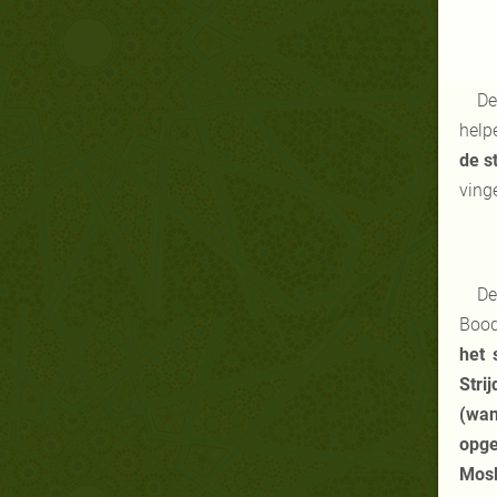
De
help
de s
ving
De
Bood
het 
Stri
(wan
opge
Mosl