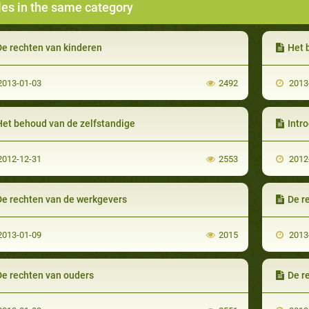
les in the same category
De rechten van kinderen
Het 
013-01-03
2492
2013
Het behoud van de zelfstandige
Intr
012-12-31
2553
2012
De rechten van de werkgevers
De r
013-01-09
2015
2013
De rechten van ouders
De r