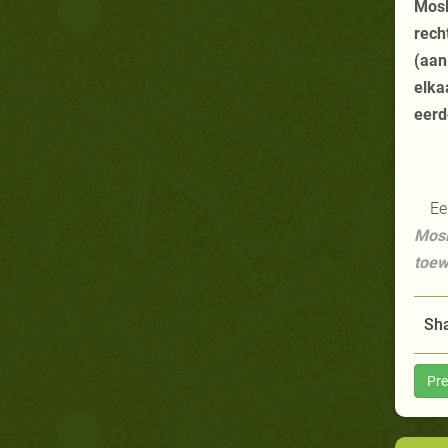
Mosl
rech
(aan
elka
eerd
Ee
Mosl
toew
Sha
Pre