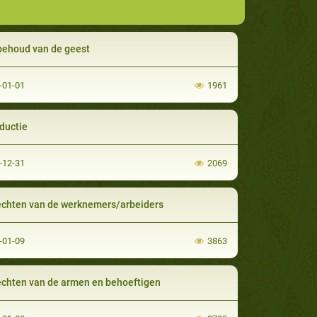
behoud van de geest
-01-01
1961
oductie
-12-31
2069
echten van de werknemers/arbeiders
-01-09
3863
echten van de armen en behoeftigen