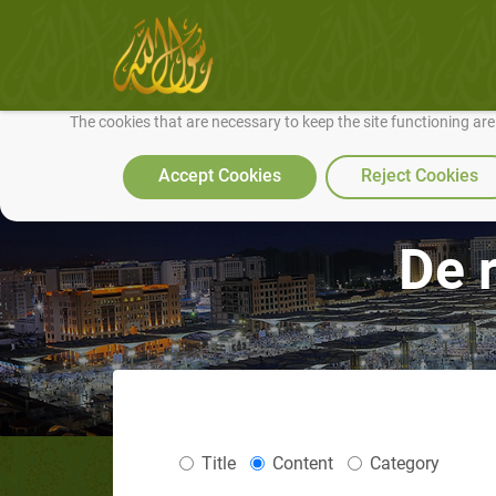
We use cookies to make our site work well for you and so we can conti
The cookies that are necessary to keep the site functioning ar
Accept Cookies
Reject Cookies
De 
Title
Content
Category