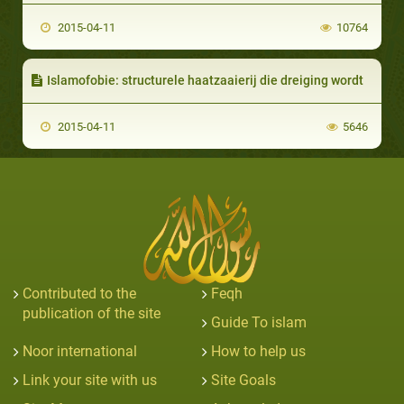
2015-04-11
10764
Islamofobie: structurele haatzaaierij die dreiging wordt
2015-04-11
5646
Contributed to the
Feqh
publication of the site
Guide To islam
Noor international
How to help us
Link your site with us
Site Goals