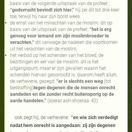
basis van de volgende uitspraak van de profeet :
“godsvrucht bevindt zich hier.”
hij zei dit tot drie keer
toe, terwijl hij naar zijn borst wees.
de ernst van het minachten van de moslim. dit op
basis van de uitspraak van de profeet :
“het is erg
genoeg voor iemand om zijn moslimbroeder te
verachten.”
dit vanwege de nadelen die voortkomen
uit het verachten van de moslim.
het verbod op het schenden van het bloed, de
bezittingen en eer van de moslim. dit is het
uitgangspunt, maar er zijn gevallen waarin het
schenden hiervan geoorloofd is. daarom heeft allah,
de verhevene, gezegd:
“er is slechts een weg
(tot
bestraffing)
tegen degenen die de mensen onrecht
aandeden en die zonder recht buitensporig op de
aarde handelen.”
(soerat ash-shoeraa: 42)
ook zegt hij, de verhevene:
“en wie zich verdedigt
nadat hem onrecht is aangedaan: zij zijn degenen