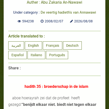
Auther : Abu Zakaria An-Nawawi
Under category :
De veertig hadieth's van Annawawi
594238
2008/02/07
2026/08/08
Article translated to :
العربية
English
Français
Deutsch
Español
Italiano
Português
Share :
hadith 35 : broederschap in de islam
aboe hoerayrah zei dat de profeet heeft
gezegd:
“benijdt elkaar niet. biedt niet tegen elkaar