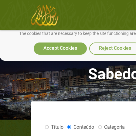
We use cookies to make our site work well for you and so we can conti
The cookies that are necessary to keep the site functioning ar
Accept Cookies
Reject Cookies
Sabedo
Título
Conteúdo
Categoria