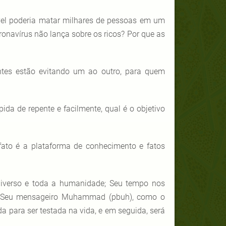
sível poderia matar milhares de pessoas em um
ronavírus não lança sobre os ricos? Por que as
ntes estão evitando um ao outro, para quem
ida de repente e facilmente, qual é o objetivo
fato é a plataforma de conhecimento e fatos
universo e toda a humanidade; Seu tempo nos
m Seu mensageiro Muhammad (pbuh), como o
a para ser testada na vida, e em seguida, será