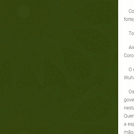
Co
fort
To
Al
Coro
O 
Wuha
Os
gove
nest
Quem
a es
mão,