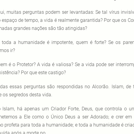
ui, muitas perguntas podem ser levantadas: Se tal vírus invi
o espaço de tempo, a vida é realmente garantida? Por que os Co
adas grandes nações são tão atingidas?
 toda a humanidade é impotente, quem é forte? Se os pare
mos ir?
em é o Protetor? A vida é valiosa? Se a vida pode ser interromp
xistência? Por que este castigo?
das essas perguntas são respondidas no Alcorão. Islam, de 
e os segredos desta vida.
 Islam, há apenas um Criador Forte, Deus, que controla o 
etemos a Ele como o Único Deus a ser Adorado; e crer e
mo profeta para toda a humanidade; e toda a humanidade é criad
ibuída após a morte no