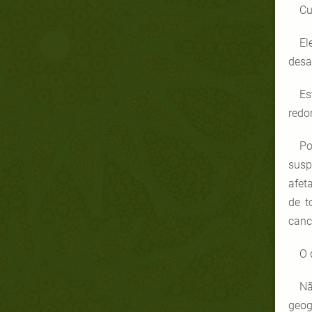
Cu
El
desa
Es
redo
Po
susp
afet
de t
canc
O 
Nã
geog