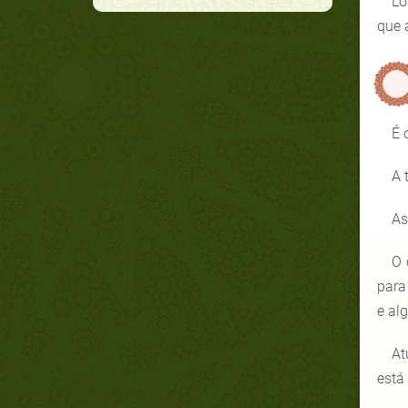
Lo
que 
É 
A 
As
O 
para
e al
At
está