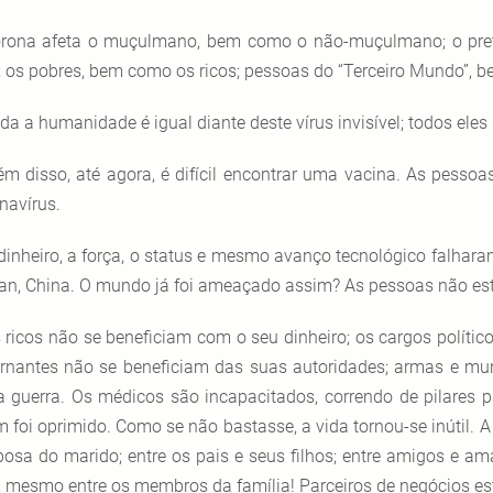
rona afeta o muçulmano, bem como o não-muçulmano; o pret
e; os pobres, bem como os ricos; pessoas do “Terceiro Mundo”, 
da a humanidade é igual diante deste vírus invisível; todos ele
ém disso, até agora, é difícil encontrar uma vacina. As pess
navírus.
dinheiro, a força, o status e mesmo avanço tecnológico falhara
n, China. O mundo já foi ameaçado assim? As pessoas não est
 ricos não se beneficiam com o seu dinheiro; os cargos político
rnantes não se beneficiam das suas autoridades; armas e mun
a guerra. Os médicos são incapacitados, correndo de pilares
 foi oprimido. Como se não bastasse, a vida tornou-se inútil. 
posa do marido; entre os pais e seus filhos; entre amigos e a
 mesmo entre os membros da família! Parceiros de negócios est