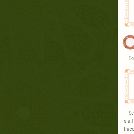
De
Se
e a 
fraco