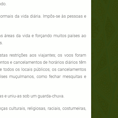
ndo.
ormais da vida diária. Impôs-se às pessoas e
s áreas da vida e forçando muitos países ao
s.
stas restrições aos viajantes; os voos foram
ntos e cancelamentos de horários diários têm
 e todos os locais públicos; os cancelamentos
países muçulmanos, como fechar mesquitas e
as e uniu-as sob um guarda-chuva.
s culturais, religiosas, raciais, costumeiras,