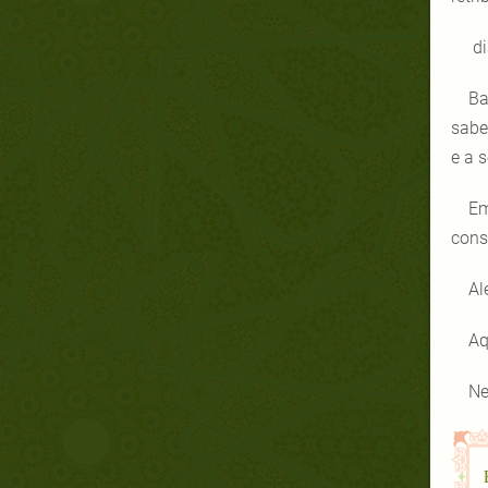
di
Ba
sabe
e a 
Em
cons
Al
Aq
Ne