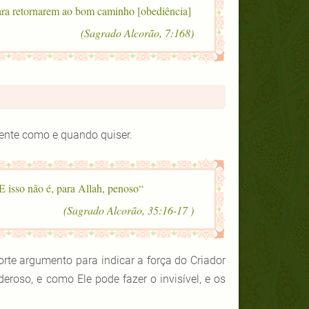
ara retornarem ao bom caminho [obediência]”
(Sagrado Alcorão, 7:168)
mente como e quando quiser.
“Se Ele quisesse, far-vos-ia ir e faria chegar novas criaturas. E isso não é, para Allah, penoso”
( Sagrado Alcorão, 35:16-17)
rte argumento para indicar a força do Criador
roso, e como Ele pode fazer o invisível, e os