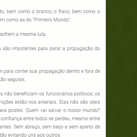
o, bem como o branco; o fraco, bem como o
bem como as do “Primeiro Mundo”.
s sofrem a mesma luta.
oas são impotentes para parar a propagação do
m para conter sua propagação dentro e fora de
ão seguras.
s não beneficiam os funcionários políticos; os
ições estão nos arsenais. Elas não são úteis
 para postes. Quem vai salvar o nosso mundo?
A confiança entre todos se perdeu, mesmo entre
mantes. Sem abraço, sem beijo e sem aperto de
ão evitando uns aos outros.