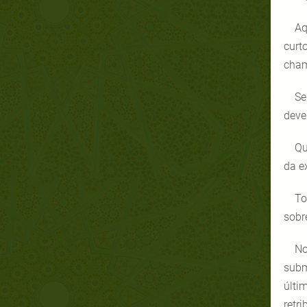
Aq
curt
cham
Se
deve
Qu
da e
To
sobr
No
subm
últi
retr