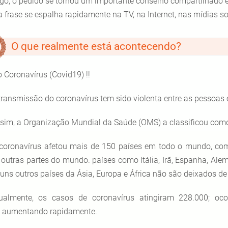
go, o pedido se tornou um importante conselho compartilhado 
a frase se espalha rapidamente na TV, na Internet, nas mídias soc
O que realmente está acontecendo?
o Coronavírus (Covid19) !!
transmissão do coronavírus tem sido violenta entre as pessoas e
sim, a Organização Mundial da Saúde (OMS) a classificou com
coronavírus afetou mais de 150 países em todo o mundo, co
 outras partes do mundo. países como Itália, Irã, Espanha, Ale
guns outros países da Ásia, Europa e África não são deixados de 
ualmente, os casos de coronavírus atingiram 228.000; o
 aumentando rapidamente.