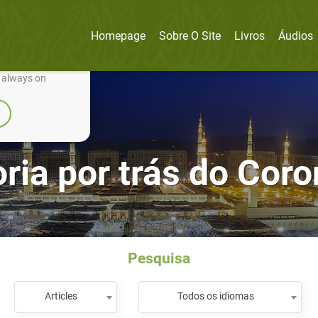
Homepage
Sobre O Site
Livros
Áudios
nually improve it.
e always on
ria por trás do Coro
Pesquisa
Articles
Todos os idiomas