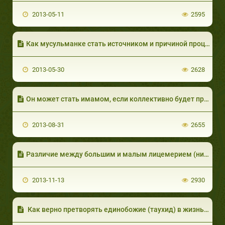
2013-05-11
2595
Как мусульманке стать источником и причиной процветания и благополучия супружеской жизни?
2013-05-30
2628
Он может стать имамом, если коллективно будет произносить мольбу к Аллаху и не будет складывать руки в молитве. Быть ли ему имамом или нет?
2013-08-31
2655
Различие между большим и малым лицемерием (нифак)
2013-11-13
2930
Как верно претворять единобожие (таухид) в жизнь, и что такое «обещанная награда» (аль-джаза аль-мау‘уд)?