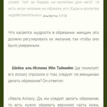
слова: "нет ни Хаджа, ни молитвы для него", то
есть если человек не обрезан, его Хадж и молитва
недействительны».
Аль-Муг'ни, 1/115
Что касается мудрости в обрезании женщин, это
должно регулировать их желание, так чтобы оно
было умеренным.
Шейха аль-Ислама Ибн Таймийю
(да помилует
его Аллах) спросили о том, следует ли женщинам
делать обрезание? Он ответил:
«Хвала Аллаху. Да, им следует делать обрезание,
то есть нужно обрезать верхнюю часть кожи,