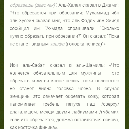
обрезаешь (девочек)”.
Аль-Халал сказал в Джами':
“Что обрезается при обрезании: Мухаммад ибн
аль-Хусейн сказал мне, что аль-Фадль ибн Зийяд
сообщил им: “Ахмада спрашивали: “Сколько
нужно обрезать при обрезании?” Он сказал: ”Пока
не станет видным
хашфа
(головка пениса)”».
Ибн аль-Сабаг' сказал в аль-Шамиль: «Что
является обязательным для мужчины – это
обрезать кожу на конце пениса, пока полностью
не станет видна головка члена. В случае
женщины это означает обрезать кожу, которая
напоминает гребень петуха над /сверху/
влагалищем, между двумя лабиумами /губами/;
если это обрезается, должна оставляться основа,
как косточка финика».