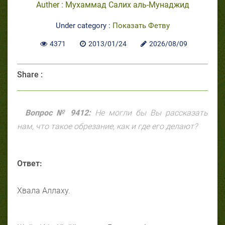
Auther : Мухаммад Салих аль-Мунаджид
Under category :
Показать Фетву
4371
2013/01/24
2026/08/09
Share :
Вопрос № 9412:
Не могли бы Вы рассказать
нам, что такое обрезание, как и где его делают?
Ответ:
Хвала Аллаху.