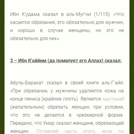
Ибн К'удама сказал в аль-Муг'ни (1/115): «Что
касается обрезания, это обязательно для мужчин,
и хорошо в случае женщины, но это не
обязательно для них».
3 – Ибн К'аййим (да помилует его Аллах) сказал:
Абуль-Баракат сказал в своей книге аль-Г'айя:
«При обрезании, у мужчины удаляется кожа на
конце пениса (крайняя плоть). Является
мустахаб
(желательным) обрезать женщин, при условии,
что это не делается в чрезмерной форме.
Передано, что Умар сказал женщине, обрезающей
женщин:
“Оставляй часть этого, если ты