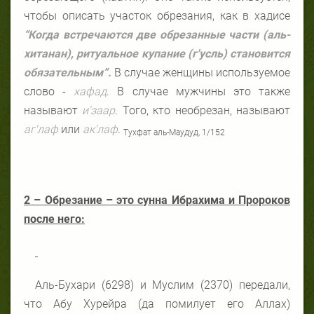
чтобы описать участок обрезания, как в хадисе
“Когда встречаются две обрезанные части (аль-
хитанан), ритуальное купание (г'усль) становится
обязательным”.
В случае женщины используемое
слово -
хафад
. В случае мужчины это также
называют
и'заар
. Того, кто необрезан, называют
аг'лаф
или
ак'лаф
.
Тухфат аль-Маудуд, 1/152
2 – Обрезание – это сунна Ибрахима и Пророков
после него:
Аль-Бухари (6298) и Муслим (2370) передали,
что Абу Хурейра (да помилует его Аллах)