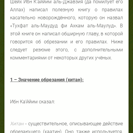
Шейх Ибн К'аййим аль-Джавзия (да помилует его
Аллах) написал полезную книгу о правилах
касательно новорождённого, которую он назвал
«Тухфат аль-Маудуд фи Ахкам аль-Маулуд». В
этой книге он написал обширную главу, в которой
говорится об обрезании и его правилах. Ниже
следует резюме этого, с дополнительными
комментариями от некоторых других учёных.
1 – Значение обрезания (хитан):
Ибн Ка'ййим сказал:
Хитан
- существительное, описывающее действие
обрезающего (хаатин). Оно также используется,