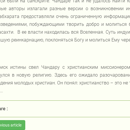
си были на санскрите. Чандаре так и не удалось найти к
ные авторы излагали разные версии о возникновении и
абхарата предоставляли очень ограниченную информаци
изведениями, побуждающими творить добро и молиться б
сахти. В ее власти находилась вся Вселенная. Суть инд
шую реинкарнацию, поклоняться Богу и молиться Ему чер
иск истины свел Чандару с христианским миссионером
улся в новую религию. Здесь его ожидало разочаровани
дения молодых христиан. Он понял: христианство – это не 
ь…
re :
vious article