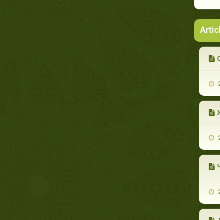
Artic
С
2
Ж
2
Ч
2