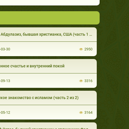
дулазиз, бывшая христианка, США (часть 1 из 4). Ислам и Христианство
-03-30
2950
нное счастье и внутренний покой
-09-13
3316
кое знакомство с исламом (часть 2 из 2)
-05-12
3164