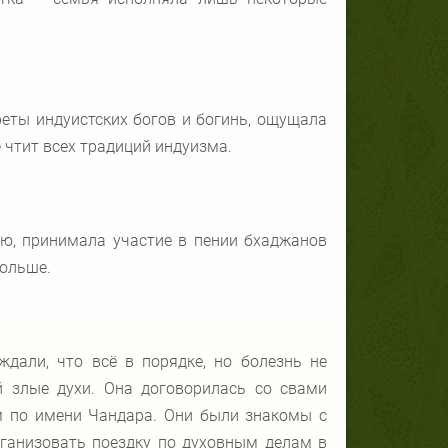
реты индуистских богов и богинь, ощущала
 чтит всех традиций индуизма.
ю, принимала участие в пении бхаджанов
больше.
дали, что всё в порядке, но болезнь не
й злые духи. Она договорилась со свами
м по имени Чандара. Они были знакомы с
рганизовать поездку по духовным делам в