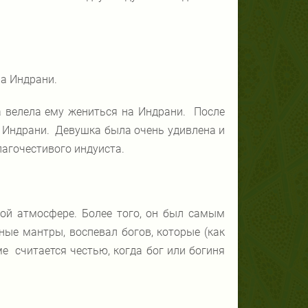
а Индрани.
а велела ему жениться на Индрани. После
и Индрани. Девушка была очень удивлена и
лагочестивого индуиста.
ной атмосфере. Более того, он был самым
ные мантры, воспевал богов, которые (как
ме считается честью, когда бог или богиня