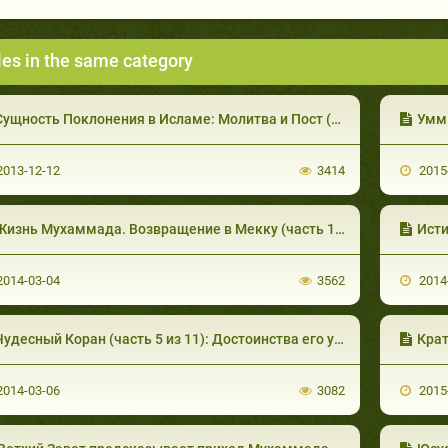
les in the same category
ущность Поклонения в Исламе: Молитва и Пост (часть 2 из 3)
Умм Аб
013-12-12
3414
2015
изнь Мухаммада. Возвращение в Мекку (часть 11 из 12)
Исти
014-03-04
3562
2014
удесный Коран (часть 5 из 11): Достоинства его учения I
Крат
014-03-06
3082
2015