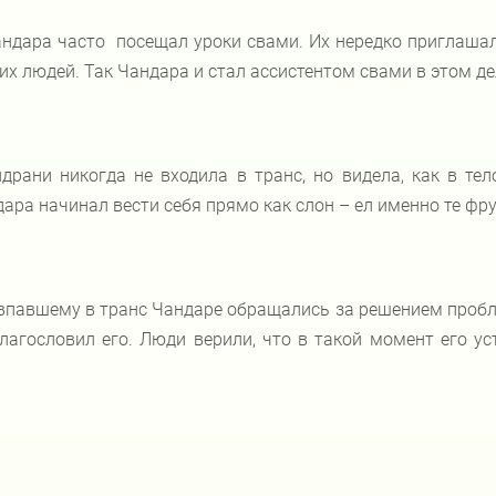
ндара часто посещал уроки свами. Их нередко приглашал
их людей. Так Чандара и стал ассистентом свами в этом де
драни никогда не входила в транс, но видела, как в те
ара начинал вести себя прямо как слон – ел именно те фру
впавшему в транс Чандаре обращались за решением пробле
лагословил его. Люди верили, что в такой момент его у
.