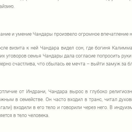
айзию.
ание и умение Чандары произвело огромное впечатление н
сле визита к ней Чандара видел сон, где богиня Калимм
их уговоров семья Чандары дала согласие попросить рук
ерно счастлива, что сбылась ее мечта – выйти замуж за б
отличие от Индрани, Чандара вырос в глубоко религиоз
жным в семействе. Он часто входил в транс, читал духов
гали) входили в его тело и говорили через него. В индуиз
яется в тело человека.