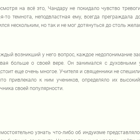
смотря на всё это, Чандару не покидало чувство тревог
я-то темнота, неподвластная ему, всегда преграждала д
лся нескольким, но так и не мог дотянуться до столь жела
ждый возникший у него вопрос, каждое недопонимание зас
авая больше о своей вере. Он занимался с духовными 
стоит еще очень многое. Учителя и священники не спешили
 что привлекало к ним учеников, определяло их высоки
чника своей популярности.
мостоятельно узнать что-либо об индуизме представляло