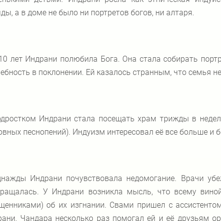
ды, а в доме не было ни портретов богов, ни алтаря.
10 лет Индрани полюбила Бога. Она стала собирать порт
ебность в поклонении. Ей казалось странным, что семья не
дростком Индрани стала посещать храм трижды в недел
овных песнопений). Индуизм интересовал её все больше и 
нажды Индрани почувствовала недомогание. Врачи убеж
кращалась. У Индрани возникла мысль, что всему вино
щенниками) об их изгнании. Свами пришел с ассистенто
ани. Чандара несколько раз помогал ей и её друзьям о