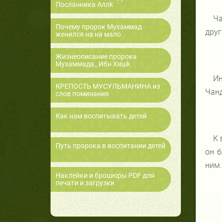
Посланника Аллk
Ча
Почему пророк Мухаммад
друг
женился на на мало
Жизнеописание пророка
Мухаммада_ Ибн Хишk
Ин
КРЕПОСТЬ МУСУЛЬМАНИНА из
Чанд
слов поминания
Как нам воспитывать детей
К 
Путь пророка в воспитании детей
он б
ним
Наклейки и брошюры PDF для
печати и загрузки