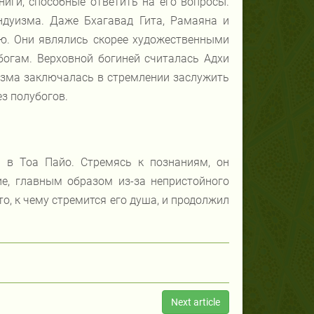
ниги, способные ответить на его вопросы.
ндуизма. Даже Бхагавад Гита, Рамаяна и
ю. Они являлись скорее художественными
огам. Верховной богиней считалась Адхи
уизма заключалась в стремлении заслужить
ез полубогов.
 в Тоа Пайо. Стремясь к познаниям, он
е, главным образом из-за непристойного
то, к чему стремится его душа, и продолжил
Next article