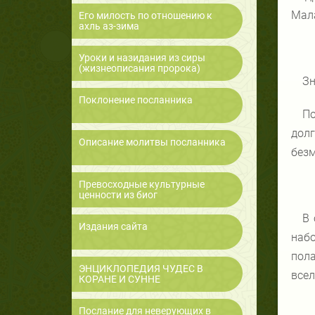
Мал
Его милость по отношению к
ахль аз-зима
Уроки и назидания из сиры
(жизнеописания пророка)
Зн
Поклонение посланника
По
долг
Описание молитвы посланника
безм
Превосходные культурные
ценности из биог
В 
Издания сайта
набо
пола
ЭНЦИКЛОПЕДИЯ ЧУДЕС В
всел
КОРАНЕ И СУННЕ
Послание для неверующих в