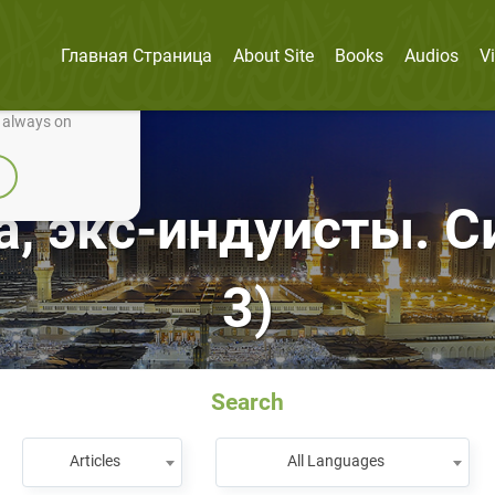
Главная Страница
About Site
Books
Audios
V
nually improve it.
e always on
, экс-индуисты. Си
3)
Search
Articles
All Languages