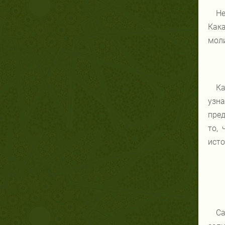
Не
Кака
моли
Ка
узн
пред
то,
исто
Са