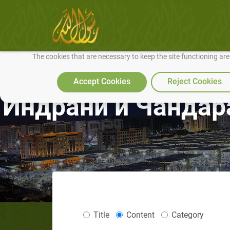
We use cookies to make our site work well for you and so we can conti
The cookies that are necessary to keep the site functioning ar
Accept Cookies
Reject Cookies
Индрани и Чандара
Title
Content
Category