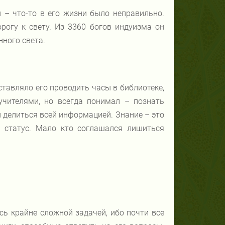
и – что-то в его жизни было неправильно.
орогу к свету. Из 3360 богов индуизма он
нного света.
тавляло его проводить часы в библиотеке,
учителями, но всегда понимал – познать
 делиться всей информацией. Знание – это
й статус. Мало кто соглашался лишиться
сь крайне сложной задачей, ибо почти все