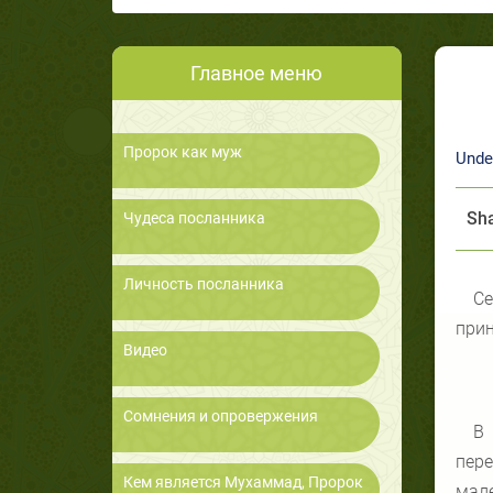
Главное меню
Пророк как муж
Unde
Sha
Чудеса посланника
Личность посланника
Се
прин
Видео
Сомнения и опровержения
В 
пер
Кем является Мухаммад, Пророк
мал