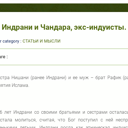
Индрани и Чандара, экс-индуисты. 
r category :
СТАТЬИ И МЫСЛИ
re :
стра Нишани (ранее Индрани) и ее муж – брат Рафик (р
ятия Ислама.
6 лет Индрани со своими братьями и сестрами осталась
естала молиться, считая, что Бог поступил с ней несп
енькими детьми. Индрани росла как этническая индуи