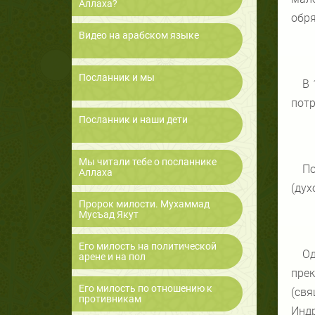
Аллаха?
обря
Видео на арабском языке
Посланник и мы
В 
потр
Посланник и наши дети
Мы читали тебе о посланнике
По
Аллаха
(дух
Пророк милости. Мухаммад
Мусъад Якут
Его милость на политической
Од
арене и на пол
пре
Его милость по отношению к
(свя
противникам
Индр