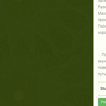
запи
Раз
Мах
про
Пара
хоро
По
окун
пове
пут
Sha
Pre