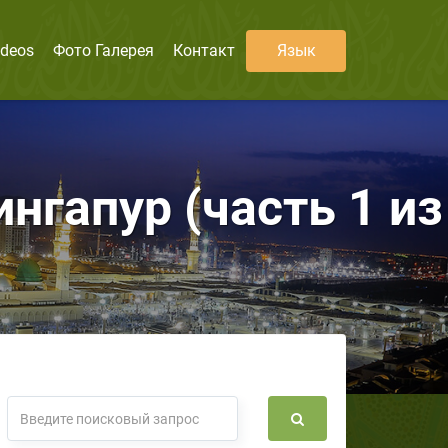
ideos
Фото Галерея
Контакт
Язык
нгапур (часть 1 из