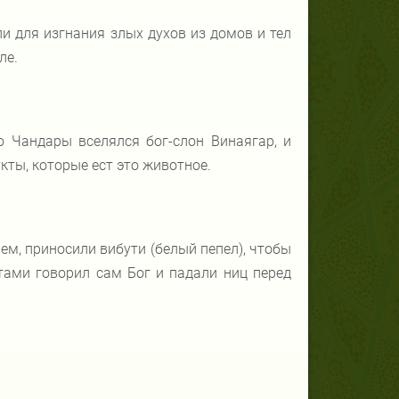
и для изгнания злых духов из домов и тел
ле.
ло Чандары вселялся бог-слон Винаягар, и
кты, которые ест это животное.
м, приносили вибути (белый пепел), чтобы
стами говорил сам Бог и падали ниц перед