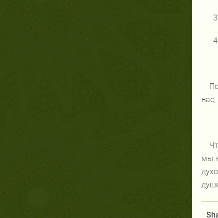
3
4
По
нас,
Чт
мы н
духо
душе
Sha