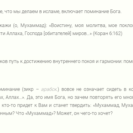
е, что мы делаем в исламе, включает поминание Бога.
кажи (о, Мухаммад): «Воистину, моя молитва, мое покло
ти Аллаха, Господа [обитателей] миров…» (Коран 6:162)
ков путь к достижению внутреннего покоя и гармонии: пом
минание (зикр –
арабск
.) вовсе не означает сидеть в к
х, Аллах…». Да, это имя Бога, но зачем повторять его м
 кто-то придет к Вам и станет твердить: «Мухаммад, Мух
нным? Что «Мухаммад»? Может, он чего-то хочет?