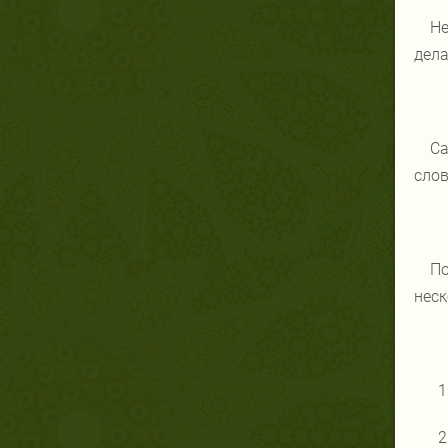
Не
дела
Са
слов
По
неск
1
2