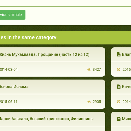
vious article
les in the same category
Жизнь Мухаммада. Прощание (часть 12 из 12)
Бла
014-03-04
3427
2015
Основа Ислама
Каче
015-06-11
2905
2014
Чарли Алькала, бывший христианин, Филиппины
Милосе