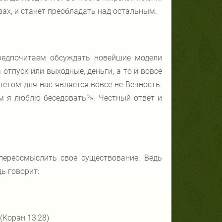
вах, и станет преобладать над остальным.
редпочитаем обсуждать новейшие модели
отпуск или выходные, деньги, а то и вовсе
итетом для нас является вовсе не Вечность.
ем я люблю беседовать?». Честный ответ и
переосмыслить свое существование. Ведь
ь говорит:
(Коран 13:28)