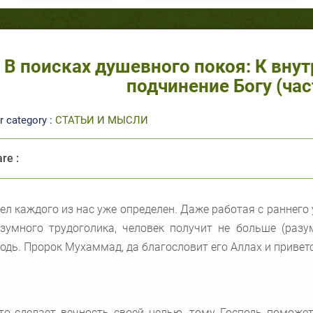
В поисках душевного покоя: К вну
подчинение Богу (част
r category :
СТАТЬИ И МЫСЛИ
re :
ел каждого из нас уже определен. Даже работая с раннего
зумного трудоголика, человек получит не больше (разу
одь. Пророк Мухаммад, да благословит его Аллах и приветс
то сделает вечность своей целью, тому Господь поможет