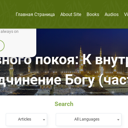
Главная Страница
About Site
Books
Audios
V
nually improve it.
e always on
ного покоя: К вну
дчинение Богу (част
Search
Articles
All Languages