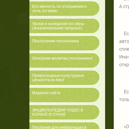
А ст
Его милость по отношению к
ахль аз-зима
Уроки и назидания из сиры
(жизнеописания пророка)
Ес
Поклонение посланника
авто
спле
Инач
Описание молитвы посланника
откр
Превосходные культурные
ценности из биог
Ес
Издания сайта
толь
ЭНЦИКЛОПЕДИЯ ЧУДЕС В
КОРАНЕ И СУННЕ
«О
Послание для неверующих в