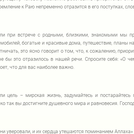
ремление к Раю непременно отразится в его поступках, сло
ли при встрече с родными, близкими, знакомыми мы п
мобилей, богатые и красивые дома, путешествие, планы на 
тничать, это ясно говорит о том, что, к сожалению, приор
е бы это отразилось в нашей речи. Спросите себя: «О ч
оет, что для вас наиболее важно.
ли цель – мирская жизнь, задумайтесь и постарайтесь 
ко так вы достигните душевного мира и равновесия. Господ
ни уверовали, и их сердца утешаются поминанием Аллаха» 