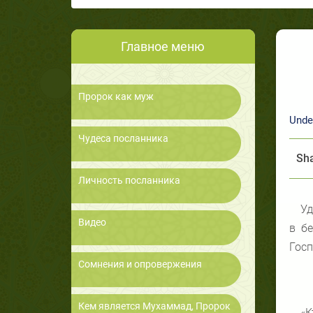
Главное меню
Пророк как муж
Unde
Чудеса посланника
Sha
Личность посланника
Уд
Видео
в бе
Госп
Сомнения и опровержения
Кем является Мухаммад, Пророк
«К