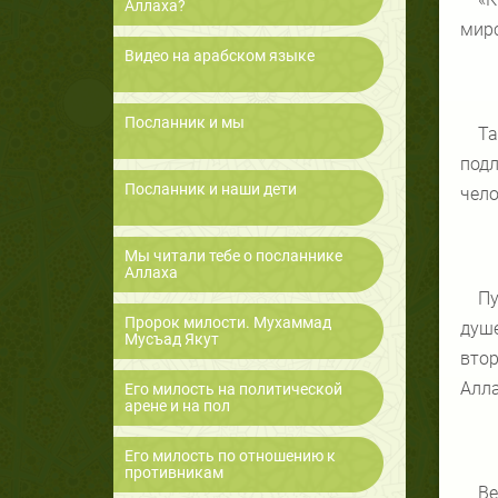
Аллаха?
мирс
Видео на арабском языке
Посланник и мы
Та
подл
Посланник и наши дети
чело
Мы читали тебе о посланнике
Аллаха
Пу
Пророк милости. Мухаммад
душ
Мусъад Якут
втор
Алла
Его милость на политической
арене и на пол
Его милость по отношению к
противникам
Ве