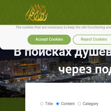
We use cookies to make our site work well for you and so we can conti
The cookies that are necessary to keep the site functioning ar
Accept Cookies
Reject Cookies
В поисках душев
через по
Title
Content
Category