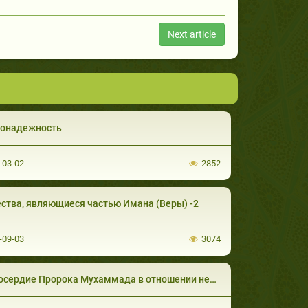
Next article
гонадежность
-03-02
2852
ства, являющиеся частью Имана (Веры) -2
-09-03
3074
рдие Пророка Мухаммада в отношении немусульман. Часть 1 из 2