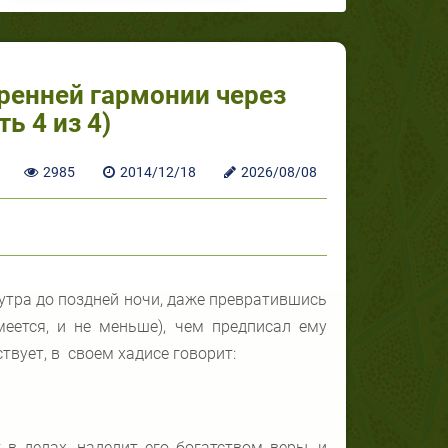
тренней гармонии через
ь 4 из 4)
2985
2014/12/18
2026/08/08
 утра до поздней ночи, даже превратившись
меется, и не меньше), чем предписал ему
твует, в своем хадисе говорит:
 в делах, наделит его богатством веры, и