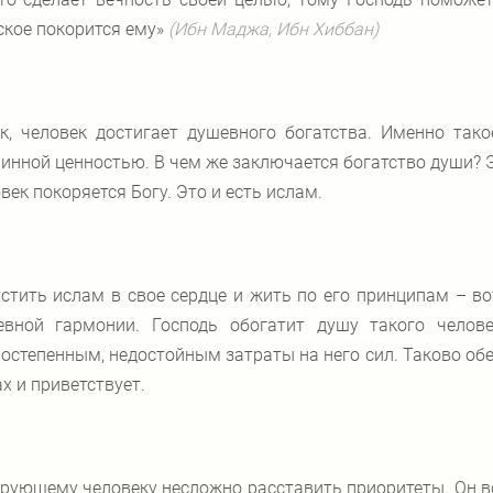
кое покорится ему»
(Ибн Маджа, Ибн Хиббан)
к, человек достигает душевного богатства. Именно тако
инной ценностью. В чем же заключается богатство души? Э
век покоряется Богу. Это и есть ислам.
стить ислам в свое сердце и жить по его принципам – в
евной гармонии. Господь обогатит душу такого челов
остепенным, недостойным затраты на него сил. Таково обе
х и приветствует.
рующему человеку несложно расставить приоритеты. Он в