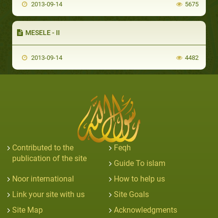
2013-09-14
5675
MESELE - II
2013-09-14
4482
Contributed to the
Feqh
publication of the site
Guide To islam
Noor international
How to help us
Link your site with us
Site Goals
Site Map
Acknowledgments