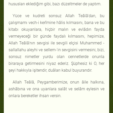
hususları eklediğim gibi, bazı düzeltmeler de yaptım.
Yüce ve kudreti sonsuz Allah Teâlâ'dan, bu
çalışmamı vech-i kerîmine hâlis kılmasını, bana ve bu
kitabı okuyanlara, hiçbir malın ve evlâdın fayda
vermeyeceği bir günde faydalı kılmasını, hepimize,
Allah Teâlâ'nın sevgisi ile sevgili elçisi Muhammed -
sallallahu aleyhi ve sellem-'in sevgisini vermesini, bizi,
sonsuz nimetler yurdu olan cennetlerde onunla
biraraya getirmesini niyaz ederiz. Şüphesiz ki O, her
şeyi hakkıyla işitendir, duâları kabul buyurandır.
Allah Teâlâ, Peygamberimize, onun âile halkına,
ashâbına ve ona uyanlara salât ve selâm eylesin ve
onlara bereketler ihsan versin.