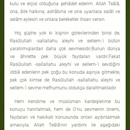
kulu ve elçisi olduğuna şehâdet ederim. Allah Teâlâ,
ona, âile halkına, ashâbına ve ona uyanlara salât ve
selâm eylesin ve onlara bereketler ihsan versın.
Hiç şüphe yok ki kişinin görevlerinden birisi de,
Rasûlullah -sallallahu aleyhi ve sellem-'i bütün
yaratılmışlardan daha çok sevmesidir.Bunun dünya
ve âhirette pek büyük faydaları vardır.Fakat
Rasûlullah -sallallahu aleyhi ve sellem-’i sevdiğini
iddiâ edenlerin pek çoğu bu konuda aşırıya gitmekte,
pek çok kimse de Rasûlullah -sallallahu aleyhi ve
sellem-’i sevme mefhumunu oldukça daraltmaktadır.
Hem kendime ve müslüman kardeşlerime bu
konuyu hatırlatmak, hem de O'nu sevmenin önemi,
faydaları ve hakikati konusunda onları aydınlatmak
amacıyla, Allah Teâlâ'nın yardımı ile aşağıdaki