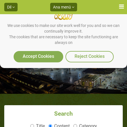
Dil
Ana menü
We use cookies to make our site work well for you and so we can
continually improve it.
The cookies that are necessary to keep the site functioning are
always on
ÖNSÖZ
Accept Cookies
Reject Cookies
Search
Title
Content
Category