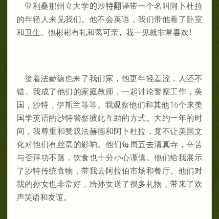
亚利桑那州立大学
的沙特翻
译带一个名叫阿卜杜拉
的年轻人来见我们。他不会英语，我们带他看了卧室
和卫生。他彬彬有礼和蔼可亲
，我一
见就非常喜欢
！
接着法赫德也来了我们家，他更年轻羞涩，人还不
错。我成了他们的家庭教师，一起讨论警察工作，美
国，沙特，伊斯兰等等。我观察他们和其他16个来美
国学英语的沙特警察彼此互助的方式。大约一年的时
间，我尊重和赞叹法赫德和阿卜杜拉，竟不让美国文
化对他们有丝毫的影响。他们每周五去清真寺，辛苦
与否拜功不落，饮食也十分小心谨慎。他们给我展示
了沙特传统食物，带我去阿拉伯市场和餐厅。他们对
我的孙女也非常好，给孙女送了很多礼物，带来了欢
声笑语和友谊。