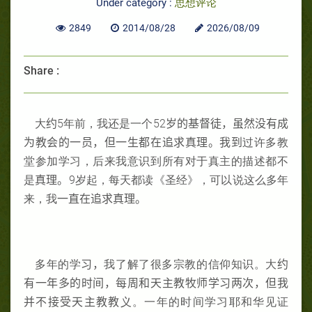
Under category :
思想评论
2849
2014/08/28
2026/08/09
Share :
大
约
5年前，我还是一个52
岁的基督徒，虽然没有成
为教会的一员，
但一生都在追求真理。我到
过许多教
堂参加学习，后来我意识到所有对于真主的描述都不
是
真理。
9岁起，每天都读《圣经》，可以说这么多年
来，我
一直在追求真理。
多年的学
习，
我了解了很多宗教的信仰知识。大
约
有一年多的时间，每周和天主教牧师学习两次，但
我
并不接受天主教教
义。一年的时间学习耶和华见证