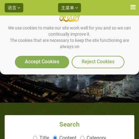
语言
主菜单
We use cookies to make our site work well for you and so we can
continually improve it.
The cookies that are necessary to keep the site functioning are
always on
美国前基督徒琳达•德尔加多
（1/2）
Accept Cookies
Reject Cookies
Search
Title
Content
Category