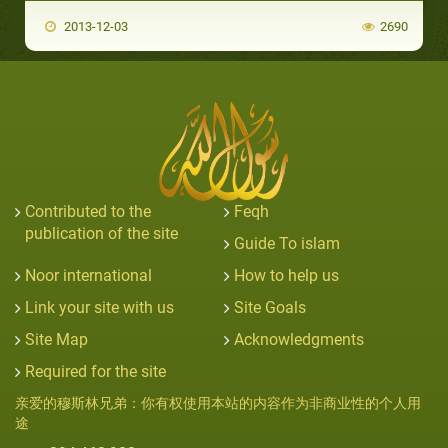
2013-12-03
2690
Contributed to the
Feqh
publication of the site
Guide To islam
Noor international
How to help us
Link your site with us
Site Goals
Site Map
Acknowledgments
Required for the site
亲爱的穆斯林兄弟：你有权使用本站的内容作为非商业性的个人用
途