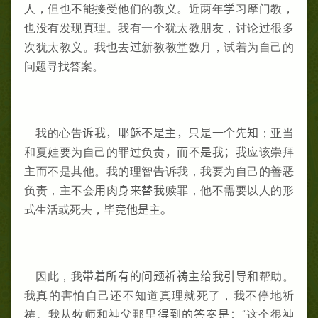
人，但也不能接受他们的教义。近两年
学
习摩门教，
也没有发现真理。我有一个犹太教朋友，讨论过很多
次犹太教义。我也去
过
新教教堂数月，试着为自己的
问题寻找答案。
我的心告
诉我，耶稣不是主，只是一个先知
；亚当
和夏娃要为自己的罪过负责
，而不是我；我
应该崇拜
主而不是其他。我的理智告诉我，我要为自己的善恶
负责，主不会
用肉身来替我
赎罪，他不需要以人的形
式生活或死去，
毕竟他是主。
因此，我
带着所有的问题祈祷主给我引导和
帮助。
我真的害怕自己还不知道真理就死了，我不停地祈
祷。我从牧师和神父那
里得到的答案是：
“这个很神