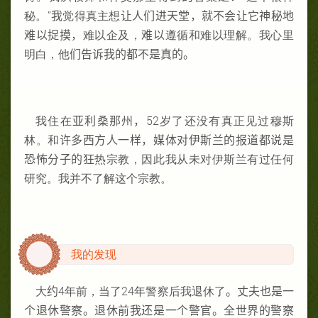
秘。”
我
觉得真主想
让人们进天堂，就不会让它神秘地
难以
捉摸，
难以企及，
难以
遵循和难以理解。我心里
明白，他
们告诉我的都不是真的。
我住在
亚利桑那州，
52岁了还没有真正见过穆斯
林。和
许多西方人一样，媒体对伊斯兰的报道都说
是
恐怖分子的狂
热宗教，因此我从未对伊斯兰有过任何
研究。我并不了解这个宗教。
我的发现
大
约
4年前，当了24年警察后我退休了
。丈夫也是一
个退休警察。退休前我
还是一个警官。全世界的警察