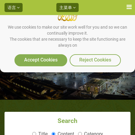
语言
主菜单
We use cookies to make our site work well for you and so we can
continually improve it.
The cookies that are necessary to keep the site functioning are
always on
什么是伊斯兰？（1/4）：伊斯兰
的核心
Accept Cookies
Reject Cookies
Search
Title
Content
Category