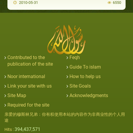
2010-05-31
6550
Contributed to the
Feqh
publication of the site
Guide To islam
Noor international
How to help us
Link your site with us
Site Goals
Site Map
Acknowledgments
Required for the site
亲爱的穆斯林兄弟：你有权使用本站的内容作为非商业性的个人用
途
394,437,571
Hits :