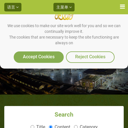
语言
主菜单
We use cookies to make our site work well for you and so we can
continually improve it.
The cookies that are necessary to keep the site functioning are
always on
德国前基督徒安吉（3/4）
Accept Cookies
Reject Cookies
Search
Title
Content
Category