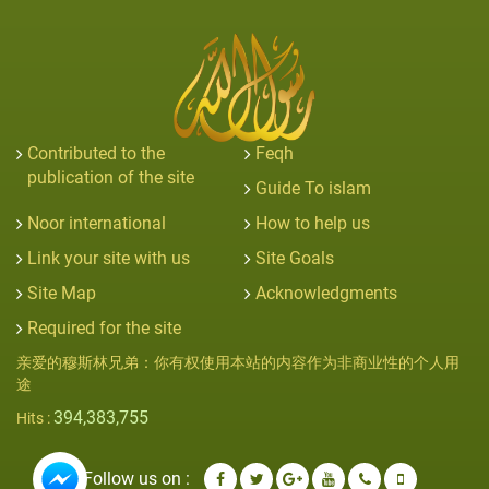
Contributed to the
Feqh
publication of the site
Guide To islam
Noor international
How to help us
Link your site with us
Site Goals
Site Map
Acknowledgments
Required for the site
亲爱的穆斯林兄弟：你有权使用本站的内容作为非商业性的个人用
途
394,383,755
Hits :
Follow us on :