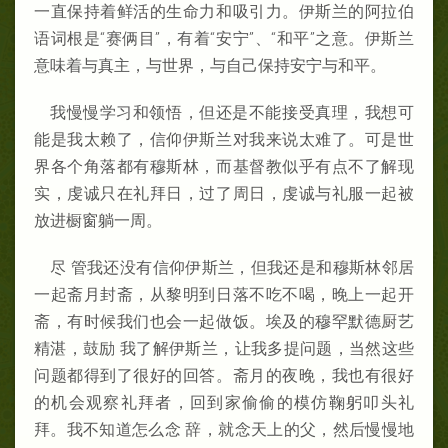
一直保持着鲜活的生命力和吸引力。伊斯兰的阿拉伯
语词根是“赛俩目”，有着“安宁”、“和平”之意。伊斯兰
意味着与真主，与世界，与自己保持安宁与和平。
我慢慢学习和领悟，但还是不能接受真理，我想可
能是我太赖了，信仰伊斯兰对我来说太难了。可是世
界各个角落都有穆斯林，而基督教似乎有点不了解现
实，虔诚只在礼拜日，过了周日，虔诚与礼服一起被
放进橱窗躺一周。
尽 管我还没有信仰伊斯兰，但我还是和穆斯林邻居
一起斋月封斋，从黎明到日落不吃不喝，晚上一起开
斋，有时候我们也会一起做饭。埃及的穆罕默德厨艺
精湛，鼓励 我了解伊斯兰，让我多提问题，当然这些
问题都得到了很好的回答。斋月的夜晚，我也有很好
的机会观察礼拜者，回到家偷偷的模仿鞠躬叩头礼
拜。我不知道怎么念 辞，就念天上的父，然后慢慢地