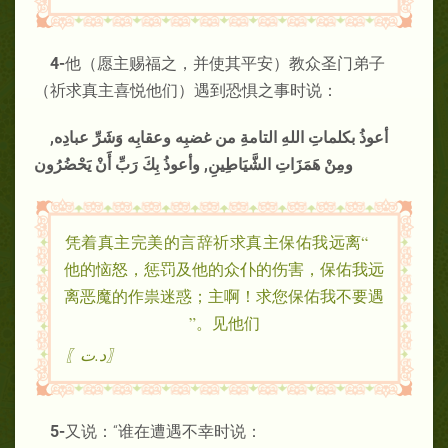
4
-
他（愿主赐福之，并使其平安）教众圣门弟子
（祈求真主喜悦他们）遇到恐惧之事时说：
أعوذُ بكلماتِ اللهِ التامةِ من غضبِه وعقابِه وَشَرِّ عبادِه,
ومِنْ هَمَزَاتِ الشَّيَاطِينِ, وأعوذُ بِكَ رَبِّ أَنْ يَحْضُرُون
“凭着真主完美的言辞祈求真主保佑我远离
他的恼怒，惩罚及他的众仆的伤害，保佑我远
离恶魔的作祟迷惑；主啊！求您保佑我不要遇
见他们。”
〖د.ت〗
5-
又说：“谁在遭遇不幸时说：