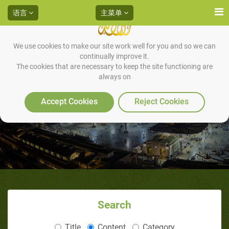
语言
主菜单
We use cookies to make our site work well for you and so we can
continually improve it.
The cookies that are necessary to keep the site functioning are
always on
第二十八：他治疗悲伤、忧愁的
方法：
Accept Cookies
Reject Cookies
Search
Title
Content
Category