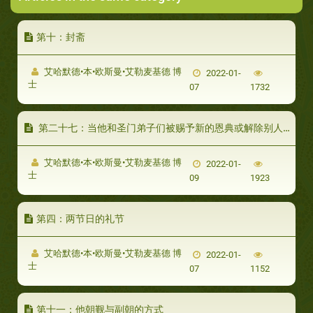
第十：封斋
艾哈默德•本•欧斯曼•艾勒麦基德 博
2022-01-
士
07
1732
第二十七：当他和圣门弟子们被赐予新的恩典或解除别人的报复时，就会向真主叩头表示感谢- 第二十六：他的坐和行走：
艾哈默德•本•欧斯曼•艾勒麦基德 博
2022-01-
士
09
1923
第四：两节日的礼节
艾哈默德•本•欧斯曼•艾勒麦基德 博
2022-01-
士
07
1152
第十一：他朝觐与副朝的方式