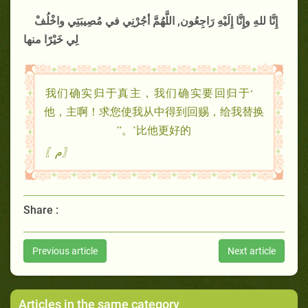
إِنَّا للهِ وإِنَّا إِلَيْهِ رَاجِعُون, اللَّهُمَّ أجُرْنِي في مُصِيبَتِي واخْلُفْ
لِي خَيْرًا منها
‘我们确实归于真主，我们确实要回归于
他，主啊！求您使我从中得到回赐，给我替换
比他更好的’。”
〖م〗
Share :
Previous article
Next article
Articles in the same category