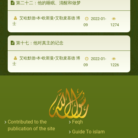
第二十二：他的睡眠、清醒和做梦
艾哈默德•本•欧斯曼•艾勒麦基德 博
2022-01-
士
09
1274
第十七：他对真主的记念
艾哈默德•本•欧斯曼•艾勒麦基德 博
2022-01-
士
09
1226
Contributed to the
Feqh
publication of the site
Guide To islam