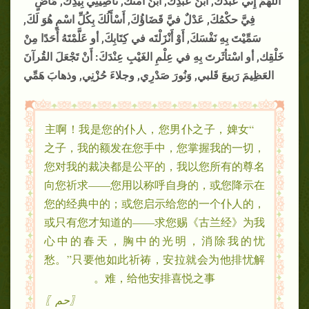
اللَّهُمَّ إِنِّي عَبْدُكَ, ابنُ عَبْدِكَ, ابْنُ أمتك, نَاصِيَتِي بِيَدِكَ, مَاضٍ
فِيَّ حكْمُكَ, عَدْلٌ فيَّ قَضَاؤُكَ, أَسْأَلُكَ بِكُلِّ اسْمٍ هُوَ لَكَ,
سَمِّيْتَ بِهِ نَفْسَكَ, أَوْ أَنْزَلْتَه في كِتَابِكَ, أو عَلَّمْتَهُ أَحَدًا مِنْ
خَلْقِك, أو اسْتأثَرتَ بِهِ في عِلْمِ الغَيْبِ عِنْدَكَ: أَنْ تَجْعَلَ القُرآنَ
العَظِيمَ رَبيعَ قَلبي, وَنُورَ صَدْرِي, وجلاءَ حُزْنِي, وذهابَ هَمِّي
“主啊！我是您的仆人，您男仆之子，婢女
之子，我的额发在您手中，您掌握我的一切，
您对我的裁决都是公平的，我以您所有的尊名
向您祈求——您用以称呼自身的，或您降示在
您的经典中的；或您启示给您的一个仆人的，
或只有您才知道的——求您赐《古兰经》为我
心中的春天，胸中的光明，消除我的忧
愁。”只要他如此祈祷，安拉就会为他排忧解
难，给他安排喜悦之事。
〖حم〗