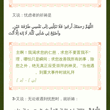
又说：忧虑者的祈祷是
اللَّهُمَّ رَحمَتَكَ أَرجُو؛ فَلَا تَكِلْنِي إلَى نَفْسِي طَرْفَةَ عَيْنٍ,
وأصْلِحْ لِي شَأنِي كُلَّهُ, لَا إلهَ إلَّا أَنْتَ
“主啊！我渴求您的仁慈，求您不要置我不
理，哪怕只是瞬间；求您改善我所有的事，除
您之外，绝无真正应受崇拜的神灵。”当他遇
到重大事件时就礼拜。
〖ن〗 -〖د〗
3-
又说：无论谁遇到忧愁时，就祈祷：