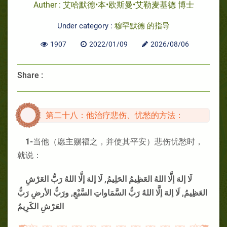
Auther : 艾哈默德•本•欧斯曼•艾勒麦基德 博士
Under category :
穆罕默德 的指导
1907
2022/01/09
2026/08/06
Share :
第二十八：他治疗悲伤、忧愁的方法：
1-
当他（愿主赐福之，并使其平安）悲伤忧愁时，
就说：
لَا إلهَ إلَّا اللهُ العَظِيمُ الحَلِيمُ, لَا إلهَ إلَّا اللهُ رَبُّ العَرْشِ
العَظِيمُ, لَا إلهَ إلَّا اللهُ رَبُّ السَّمَاواتِ السَّبْعِ, ورَبُّ الأرضِ رَبُّ
العَرْشِ الكَرِيمُ