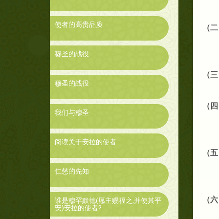
使者的高贵品质
（二
穆圣的战役
（三
穆圣的战役
（四
我们与穆圣
阅读关于安拉的使者
（五
仁慈的先知
（六
谁是穆罕默德(愿主赐福之,并使其平
安)安拉的使者?