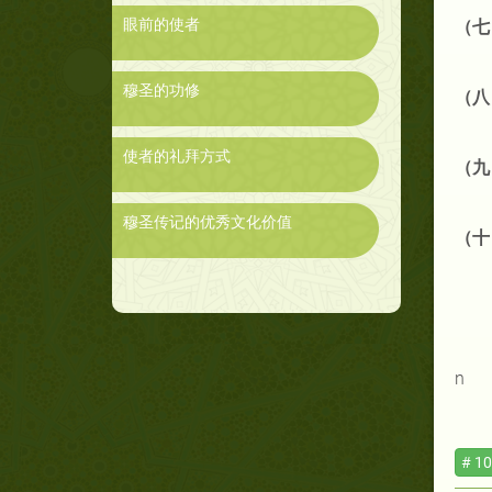
眼前的使者
（七
穆圣的功修
（八
使者的礼拜方式
（九
穆圣传记的优秀文化价值
（十
n
# 10