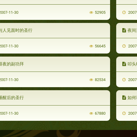
007-11-30
52905
2007
与人见面时的圣行
夜间
007-11-30
56645
2007
昼夜的副功拜
叩头
007-11-30
82534
2007
睡醒后的圣行
如何
007-11-30
67880
2007