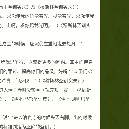
哈里圣训实录》及《穆斯林圣训实录》）
光，求你使我的听觉有光、视觉有光，求你使我
。主啊，求你赐我光明。”（《穆斯林圣训实
成立的时候，应沉稳庄重地走去礼拜……”
的步伐是圣行，以获得更多的回赐。真主的使者
们的罪过、提高你们的品级，好吗？”众圣门弟
往清真寺的步伐……”（《穆斯林圣训实录》）
”进入清真寺时应赞圣（祝先知平安），然后祈
》、《伊本·马哲圣训集》、《伊本·胡则玛圣
之）说：“进入清真寺的时候先迈右脚，出的时候
的标准判定为正确的圣训。）