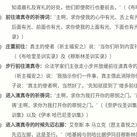
知道晨礼及宵礼的好处，他们即便爬行也要前去。”（《布
）
前往清真寺的祈祷词：
“主啊，求你使我的心中有光、舌上有
后面有光、前面也有光，求你使我的上面有光、下面也有光
录》）
）
庄重前往：
真主的使者（祈主福安之）说：“当你们听到内宣礼
（《布哈里圣训实录》及《穆斯林圣训实录》）
）
步行前往清真寺：
众法学家们主张走小步并放缓前往清真寺
（祈主福安之）说：“我指示你们一件事，真主借此消除你
子说：“真主的使者啊，当然好了。”先知就提到了“增多前
）
进入清真寺的祈祷词：
“主啊，求你为我打开你的慈悯之门。
祷“主啊，求你为我打开你的慈悯之门。”（《奈萨仪圣训集
训集》以及《伊本·哈巴尼圣训集》）
）
进入清真寺的时候先迈右脚：
艾奈斯·本·马立克（愿主喜悦
先迈左脚，这是圣行。”（哈基姆与则哈比据伊玛目穆斯林