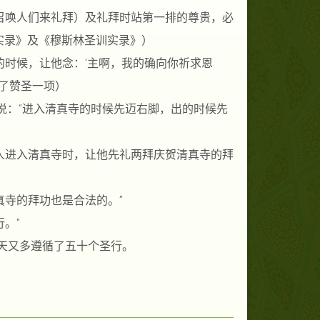
召唤人们来礼拜）及礼拜时站第一排的尊贵，必
训实录》及《穆斯林圣训实录》）
的时候，让他念：‘主啊，我的确向你祈求恩
加了赞圣一项）
）说：“进入清真寺的时候先迈右脚，出的时候先
人进入清真寺时，让他先礼两拜庆贺清真寺的拜
）
真寺的拜功也是合法的。”
。”
天又多遵循了五十个圣行。