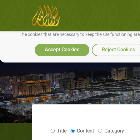
We use cookies to make our site work well for you and so we can conti
The cookies that are necessary to keep the site functioning ar
Accept Cookies
Reject Cookies
Title
Content
Category