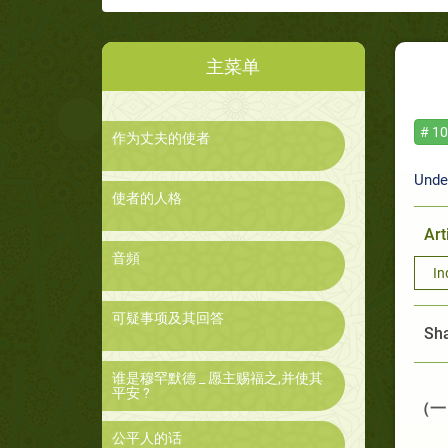
主菜单
# 10
作为丈夫的使者
Unde
使者的人格
Art
音頻
In
可疑事项及其回答
Sha
谁是穆罕默德 _ 愿主赐福之,并使其
平安 ?
（一
公平人的话