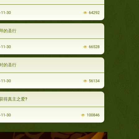
-11-30
64292
拜的圣行
-11-30
66528
时的圣行
-11-30
56134
获得真主之爱?
-11-30
100846