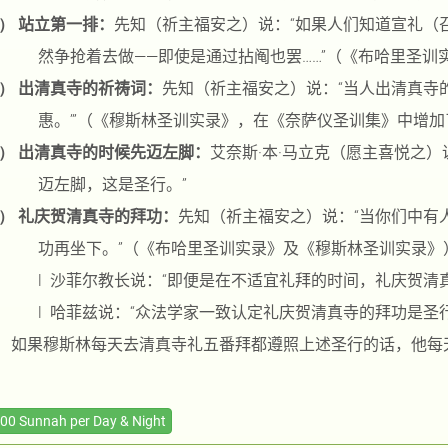
）
站立第一排：
先知（祈主福安之）说：“如果人们知道宣礼（
然争抢着去做——即使是通过拈阄也罢……”（《布哈里圣
）
出清真寺的祈祷词：
先知（祈主福安之）说：“当人出清真寺
惠。’”（《穆斯林圣训实录》，在《奈萨仪圣训集》中增
）
出清真寺的时候先迈左脚：
艾奈斯·本·马立克（愿主喜悦之
迈左脚，这是圣行。”
）
礼庆贺清真寺的拜功：
先知（祈主福安之）说：“当你们中有
功再坐下。”（《布哈里圣训实录》及《穆斯林圣训实录》
l
沙菲尔教长说：“即便是在不适宜礼拜的时间，礼庆贺清
l
哈菲兹说：“众法学家一致认定礼庆贺清真寺的拜功是圣行
如果穆斯林每天去清真寺礼五番拜都遵照上述圣行的话，他每
00 Sunnah per Day & Night