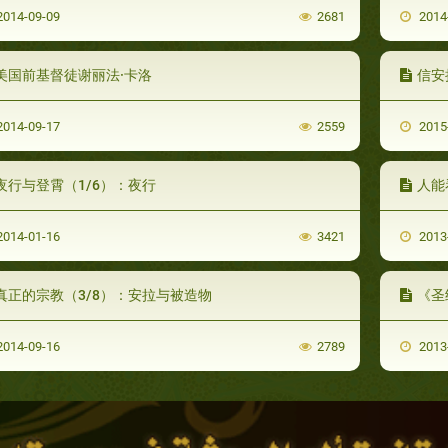
014-09-09
2681
2014
美国前基督徒谢丽法·卡洛
信安
014-09-17
2559
2015
夜行与登霄（1/6）：夜行
人能
014-01-16
3421
2013
真正的宗教（3/8）：安拉与被造物
《圣
014-09-16
2789
2013