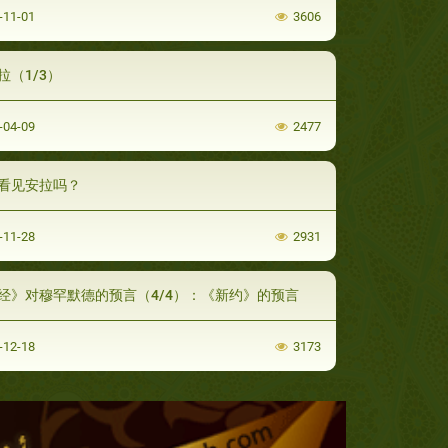
-11-01
3606
拉（1/3）
-04-09
2477
看见安拉吗？
-11-28
2931
经》对穆罕默德的预言（4/4）：《新约》的预言
-12-18
3173