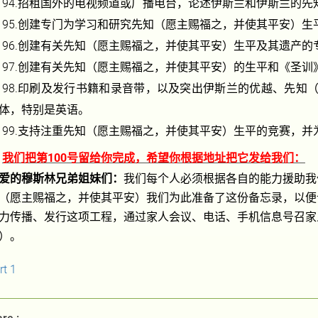
94.
招租国外的电视频道或广播电台，论述伊斯兰和伊斯兰的先
95.
创建专门为学习和研究先知（愿主赐福之，并使其平安）生
96.
创建有关先知（愿主赐福之，并使其平安）生平及其遗产的
97.
创建有关先知（愿主赐福之，并使其平安）的生平和《圣训
98.
印刷及发行书籍和录音带，以及突出伊斯兰的优越、先知
体，特别是英语。
99.
支持注重先知（愿主赐福之，并使其平安）生平的竞赛，并
我们把第
100
号留给你完成，希望你根据地址把它发给我们：
爱的穆斯林兄弟姐妹们：
我们每个人必须根据各自的能力援助我
（愿主赐福之，并使其平安）我们为此准备了这份备忘录，以便
力传播、发行这项工程，通过家人会议、电话、手机信息号召家
）。
rt 1