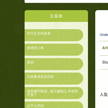
主菜单
作为丈夫的使者
Unde
Art
使者的人格
Sha
音頻
可疑事项及其回答
谁是穆罕默德 _ 愿主赐福之,并使其
人及
平安 ?
公平人的话