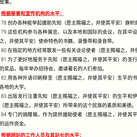
故事。
根据慈善和宣传机构的水平：
78.
创办各种能举起援助先知（愿主赐福之，并使其平安）旗帜
79.
这些机构参与各种展览、以及本地和国际的会议，在其中
之，并使其平安）使命特色的书籍、录像带和录音带。
80.
在指定的地方经常散发一些有关谈论使者（愿主赐福之，并
81.
为了更好地服务于先知（愿主赐福之，并使其平安）的圣
的奖品，每年举办招待会，邀请著名的人们参加。
82.
用各种外语印刷穆圣（愿主赐福之，并使其平安）生平的
各地的大学。
83.
出版发行注重先知（愿主赐福之，并使其平安）的生平和
（愿主赐福之，并使其平安）所带来的这个民族的素质和美德。
84.
专门的捐赠箱，作为提供援助使者（愿主赐福之，并使其
的运作资金。
根据网站的工作人员及其站长的水平：