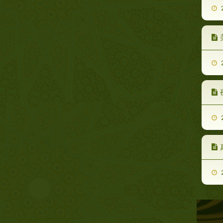
2
2
2
2