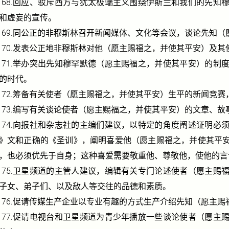
68.
回应、驳斥西方与犹太极端主义围绕伊斯兰和我们的先知
和虚妄的宣传。
69.
同公正的非穆斯林召开新闻媒体、文化等会议，谈论先知（
70.
发表公正地非穆斯林对他（愿主赐福之，并使其平安）及其
71.
举办突出先知穆罕默德（愿主赐福之，并使其平安）的制
的时代。
72.
筹备有关使者（愿主赐福之，并使其平安）生平的新闻竞赛
73.
编写有关谈论使者（愿主赐福之，并使其平安）的文章、故
74.
向报社和杂志社的主编们建议，以特定的角度阐述证明必
》文和正确的《圣训》，阐明喜爱他（愿主赐福之，并使其平
，也必须优先于自身；这种喜爱需要敬重他、尊敬他，使他的言
75.
卫星频道的主管人建议，编辑有关专门论述使者（愿主赐
子女、弟子们、以及敌人等交往的品德和素质。
76.
促请传媒生产企业以专业有趣的方式生产介绍先知（愿主赐
77.
促请电视台和卫星频道为青少年播放一些谈论使者（愿主