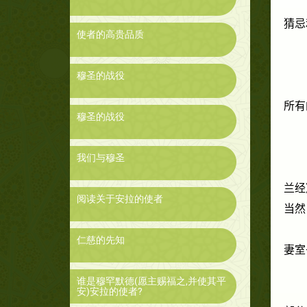
猜忌
使者的高贵品质
穆圣的战役
所有
穆圣的战役
我们与穆圣
兰经
阅读关于安拉的使者
当然
仁慈的先知
妻室
谁是穆罕默德(愿主赐福之,并使其平
安)安拉的使者?