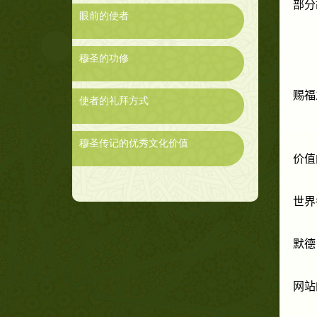
部分
眼前的使者
穆圣的功修
赐福
使者的礼拜方式
穆圣传记的优秀文化价值
价值
世界
默德
网站