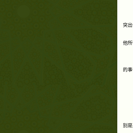
突出
他所
的事
别是