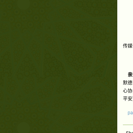
传媒
亲
默德
心协
平安
pa