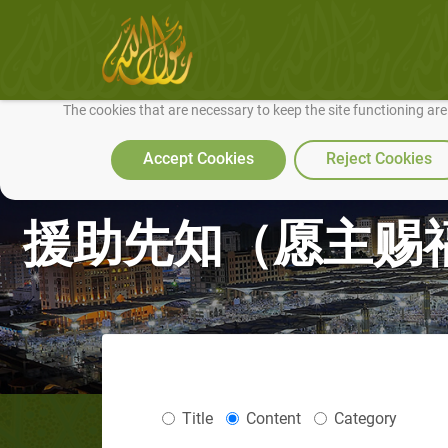
We use cookies to make our site work well for you and so we can conti
The cookies that are necessary to keep the site functioning ar
Accept Cookies
Reject Cookies
援助先知（愿主赐福
Title
Content
Category