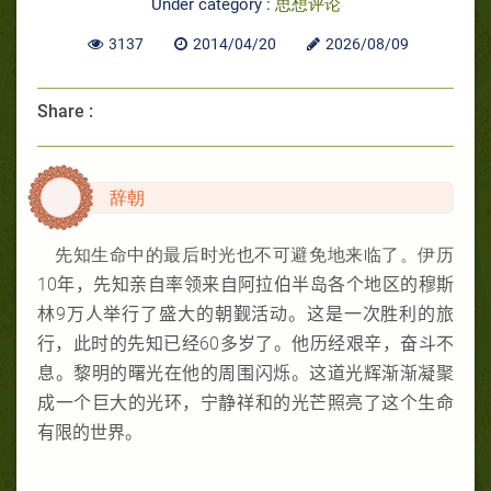
Under category :
思想评论
3137
2014/04/20
2026/08/09
Share :
辞朝
先知生命中的最后时光也不可避免地来临了。伊历
10
年，先知亲自率领来自阿拉伯半岛各个地区的穆斯
林
9
万人举行了盛大的朝觐活动。这是一次胜利的旅
行，此时的先知已经
60
多岁了。他历经艰辛，奋斗不
息。黎明的曙光在他的周围闪烁。这道光辉渐渐凝聚
成一个巨大的光环，宁静祥和的光芒照亮了这个生命
有限的世界。