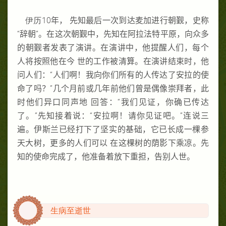
伊历10
年， 先知最后一次到达麦加进行朝觐，史称
“辞朝”。在这次朝觐中，先知在阿拉法特平原，向众多
的朝觐者发表了演讲。在演讲中，他提醒人们，每个
人将按照他在今 世的工作被清算。在演讲结束时，他
问人们：“人们啊！我向你们所有的人传达了安拉的使
命了吗？”几个月前或几年前他们曾是偶像崇拜者，此
时他们异口同声地 回答：“我们见证，你确已传达
了。”先知接着说：“安拉啊！请你见证吧。”连说三
遍。伊斯兰已经打下了坚实的基础，它已长成一棵参
天大树，更多的人们可以 在这棵树的荫影下乘凉。先
知的使命完成了，他准备着放下重担，告别人世。
生病至逝世