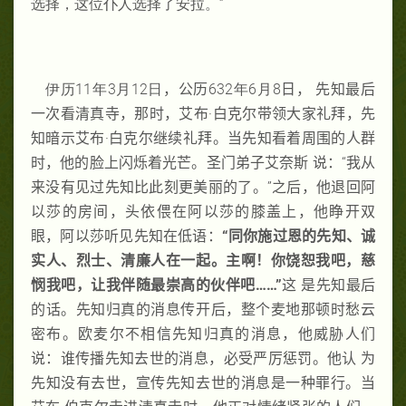
选择，这位仆人选择了安拉。”
伊历11年3月12日
，公历
632年6月8
日， 先知最后
一次看清真寺，那时，艾布·白克尔带领大家礼拜，先
知暗示艾布·白克尔继续礼拜。当先知看着周围的人群
时，他的脸上闪烁着光芒。圣门弟子艾奈斯 说：“我从
来没有见过先知比此刻更美丽的了。”之后，他退回阿
以莎的房间，头依偎在阿以莎的膝盖上，他睁开双
眼，阿以莎听见先知在低语：
“同你施过恩的先知、诚
实人、烈士、清廉人在一起。主啊！你饶恕我吧，慈
悯我吧，让我伴随最崇高的伙伴吧……”
这 是先知最后
的话。先知归真的消息传开后，整个麦地那顿时愁云
密布。欧麦尔不相信先知归真的消息，他威胁人们
说：谁传播先知去世的消息，必受严厉惩罚。他认 为
先知没有去世，宣传先知去世的消息是一种罪行。当