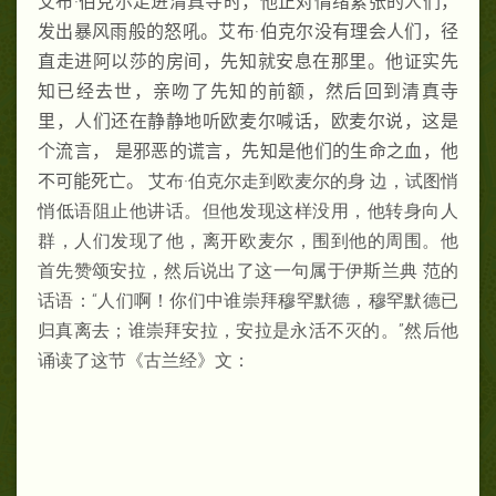
艾布·伯克尔走进清真寺时，他正对情绪紧张的人们，
发出暴风雨般的怒吼。艾布·伯克尔没有理会人们，径
直走进阿以莎的房间，先知就安息在那里。他证实先
知已经去世，亲吻了先知的前额，然后回到清真寺
里，人们还在静静地听欧麦尔喊话，欧麦尔说，这是
个流言， 是邪恶的谎言，先知是他们的生命之血，他
不可能死亡。
艾布·伯克尔走到欧麦尔的身 边，试图悄
悄低语阻止他讲话。但他发现这样没用，他转身向人
群，人们发现了他，离开欧麦尔，围到他的周围。他
首先赞颂安拉，然后说出了这一句属于伊斯兰典 范的
话语：“人们啊！你们中谁崇拜穆罕默德，穆罕默德已
归真离去；谁崇拜安拉，安拉是永活不灭的。”然后他
诵读了这节《古兰经》文：