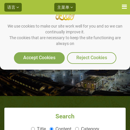
语言
主菜单
We use cookies to make our site work well for you and so we can
continually improve it.
The cookies that are necessary to keep the site functioning are
always on
先知穆罕默德传记（12/12）：告
别人世
Accept Cookies
Reject Cookies
Search
Title
Content
Category