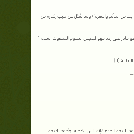
وذ بك من المأثم والمغرم)) ولما سُئل عن سبب إكثاره من
و قادر على رده فهو البغيض الظلوم الممقوت المُلام."
بطانة [3]
--
 أعوذ بك من الجوع فإنه بئس الضجيع، وأعوذ بك من