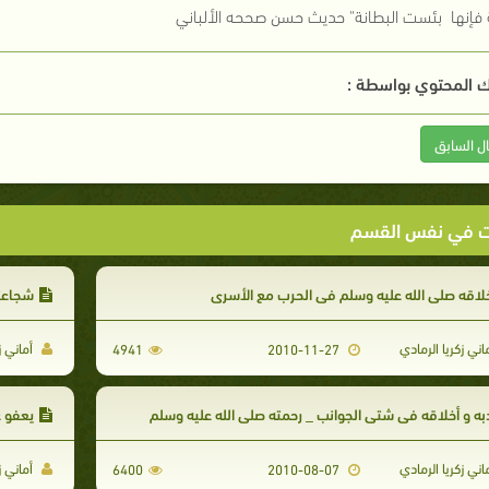
ة فإنها بئست البطانة" حديث حسن صححه الألباني
 المحتوي بواسطة :
ال السابق
ت في نفس القسم
لاقه صلى الله عليه وسلم في الحرب مع الأسرى
شجاعته
اني زكريا الرمادي
أماني ز
4941
2010-11-27
به و أخلاقه في شتى الجوانب _ رحمته صلى الله عليه وسلم
يعفو 
اني زكريا الرمادي
أماني ز
6400
2010-08-07