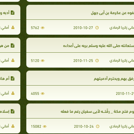
وه عن عكرمة بن أبي جهل
أدبه و
اني زكريا الرمادي
أماني ز
5762
2010-10-27
تعانته صلى الله عليه وسلم بربه على أعداءه
من هو 
اني زكريا الرمادي
أماني ز
5120
2010-11-25
فق بهم ويحترم آدميتهم
أم هان
أماني ز
4055
م فتح مكة _ رِقَّتـــه لأبي سفيان رغم ما فعله
إسلام 
اني زكريا الرمادي
أماني ز
15082
2010-10-24