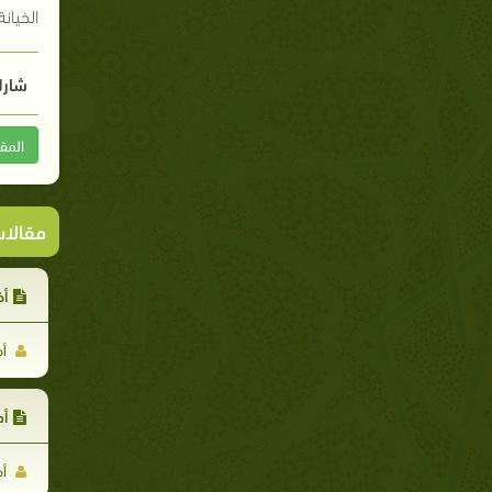
الخيان
شارك
المق
مقالا
أخ
أم
أد
أم