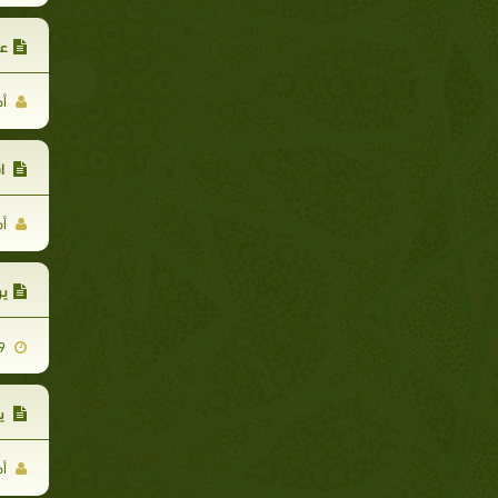
عف
أم
اس
أم
ير
2010-11-29
يو
أم