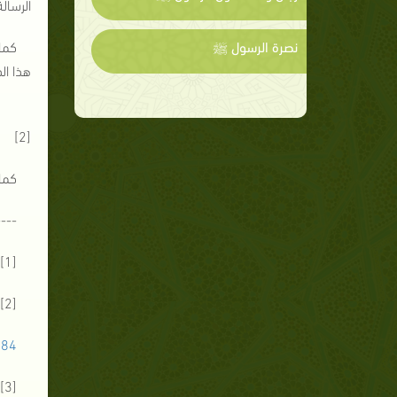
الرسالة
نصرة الرسول ﷺ
كما 
هذا ال
وكا
[2]
كما
----
[1]https://www.heartsactions.com/ref/bt.htm
[2] محمد بو سنة . الأمانة ، متاح في:
484
[