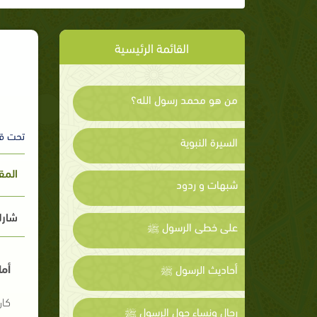
القائمة الرئيسية
من هو محمد رسول الله؟
تحت ق
السيرة النبوية
المق
شبهات و ردود
شارك
على خطى الرسول ﷺ
أما
أحاديث الرسول ﷺ
كان
رجال ونساء حول الرسول ﷺ