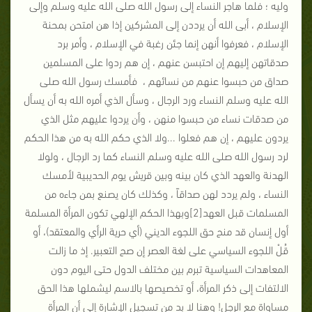
وليه ؛ فلما هاجر النساء إلى رسول الله صلى الله عليه وسلم وإلى
الإسلام ، أبى الله أن يرددن إلى المشركين إذا هن امتحن بمحنة
الإسلام ، فعرفوا أنهن إنما جئن رغبة في الإسلام ، وأمر برد
صدقاتهن إليهم إن احتبسن عنهم ، إن هم ردوا على المسلمين
صداق من حبسوا عنهم من نسائهم ، فأمسك رسول الله صلى
الله عليه وسلم النساء ورد الرجال ، وسأل الذي أمره الله به أن يسأل
من صدقات نساء من حبسوا منهن ، وأن يردوا عليهم مثل الذي
يردون عليهم ، إن هم فعلوا ‏...ولا الذي حكم الله به من هذا الحكم
لرد رسول الله صلى الله عليه وسلم النساء كما رد الرجال ، ولولا
الهدنة والعهد الذي كان بينه وبين قريش يوم الحديبية لأمسك
النساء ، ولم يردد لهن صداقاً ، وكذلك كان يصنع بمن جاءه من
المسلمات قبل العهد‏[2]وبهذا الحكم الإلهي تكون المرأة المسلمة
أول إنسان قد منح حق اللجوء الديني (أي حرية الرأي والمعتقد)، أو
قُلْ اللجوء السياسي على لغة العصر إن صح التعبير. إذ ما زالت
المعاهدات السياسية تبرم بين مختلف الدول حتى اليوم دون
الالتفات إلى ذكر المرأة، أو تخصيصها بالاسم ليشملها هذا الحق
مساواة مع الرجل! وهنا لا بد من تسجيل الإشارة إلى أن المرأة