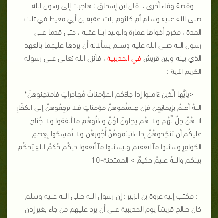
وقصة وفاء أخرى ، قال ابن إسحاق ‏:‏ هاجرت إلى رسول الله
صلى الله عليه وسلم أم كلثوم بنت عقبة بن أبي معيط في تلك
المدة ، فخرج أخواها عمارة والوليد ابنا عقبة ، حتى قدما على
رسول الله صلى الله عليه وسلم يسألانه أن يردها عليهما بالعهد
الذي بينه وبين قريش
في الحديبية
، فأنزل الله تعالى على رسوله
الكريم الآية :
<يأيُّها الَّذينَ ءَامنوا إذا جآءَكم المؤمناتُ مُهاجراتٍ فامتحِنوهنَّ*
اللهُ أعلمُ بإيمانِهِن فإن عِلمتُموهنَّ مؤمناتٍ فلا تَرجِعُوهنَّ إلى الكفّارِ
لا هُنَّ حِلٌ لَّهُم ولا هُم يَحِلونَ لَهُنَّ وءَاتُوهُم ما أنفقوا ولا جُناحَ
عليكُم أن تنكِحوهُنَّ إذا ءَاتيتموهُنَّ أُجُورَهُن ولا تُمسِكوا بِعِصَمِ
الكوافِرِ وسئلوا مآ انفقتم وليسئلوا مآ أنفقوا ذلِكُم حُكمُ اللهِ يَحكُم
بينكم واللهُ عليمٌ حكيمٌ > الممتحنة-10
‏:‏ فكتب إليه عروة بن الزبير ‏:‏ إن رسول الله صلى الله عليه وسلم
كان صالح قريشاً يوم الحديبية على أن يرد عليهم من جاء بغير إذن