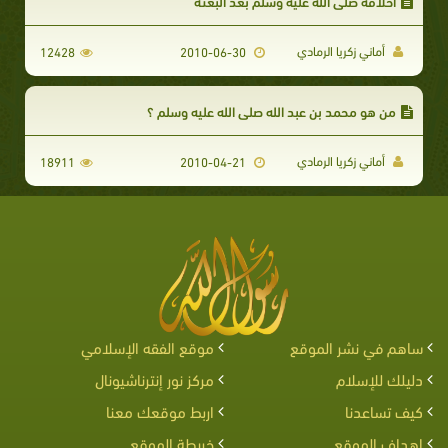
أخلاقه صلى الله عليه وسلم بعد البعثة
أماني زكريا الرمادي
12428
2010-06-30
من هو محمد بن عبد الله صلى الله عليه وسلم ؟
أماني زكريا الرمادي
18911
2010-04-21
ساهم في نشر الموقع
موقع الفقه الإسلامي
دليلك للإسلام
مركز نور إنترناشيونال
كيف تساعدنا
اربط موقعك معنا
اهداف الموقع
خريطة الموقع