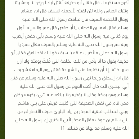
أخرج مستكرها . قال فقال أبو حذيفة أنقتل آباءنا وإخواننا وعشيرتنا
ونترك العباس والله لئن لقيته لألحمنه السيف قال ابن هشام
ويقال لألجمنه السيف قال فبلغت رسول الله صلى الله عليه
وسلم فقال لعمر بن الخطاب يا أبا حفص قال عمر والله إنه لأول
يوم كناني فيه رسول الله صلى الله عليه وسلم بأبي حفص أيضرب
وجه عم رسول الله صلى الله عليه وسلم بالسيف فقال عمر: يا
رسول الله دعني فلأضرب عنقه بالسيف فو الله لقد نافق فكان أبو
حذيفة يقول ما أنا بآمن من تلك الكلمة التي قُلتُ يومئذ ولا أزال
منها خائفا إلا أن تكفرها عني الشهادة فقتل يوم اليمامة شهيدا ،
قال ابن إسحاق وإنما نهى رسول الله صلى الله عليه وسلم عن قتل
أبي البختري لأنه كان أكف القوم عن رسول الله صلى الله عليه
وسلم وهو بمكة وكان لا يؤذيه ولا يبلغه عنه شيء يكرهه وكان
ممن قام في نقض الصحيفة التي كتبت قريش على بني هاشم
وبني المطلب فلقيه المجذر بن زياد البلوي حليف الأنصار ثم من
بني سالم بن عوف فقال المجذر لأبي البختري إن رسول الله صلى
الله عليه وسلم قد نهانا عن قتلك.[1]