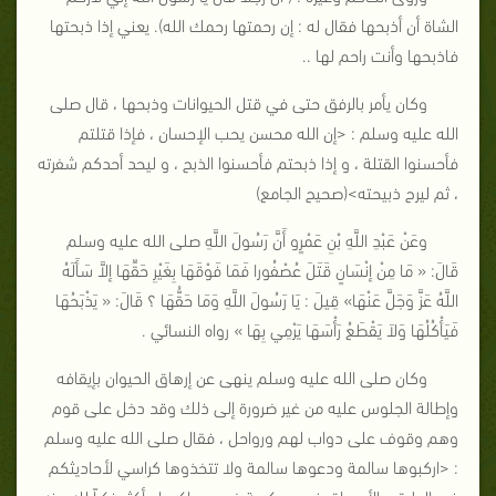
الشاة أن أذبحها فقال له : إن رحمتها رحمك الله). يعني إذا ذبحتها
فاذبحها وأنت راحم لها ..
وكان يأمر بالرفق حتى في قتل الحيوانات وذبحها ، قال صلى
الله عليه وسلم : <إن الله محسن يحب الإحسان ، فإذا قتلتم
فأحسنوا القتلة ، و إذا ذبحتم فأحسنوا الذبح ، و ليحد أحدكم شفرته
، ثم ليرح ذبيحته>(صحيح الجامع)
وعَنْ عَبْدِ اللَّهِ بْنِ عَمْرٍو أَنَّ رَسُولَ اللَّهِ صلى الله عليه وسلم
قَالَ: « مَا مِنْ إنْسَانٍ قَتَلَ عُصْفُورا فَمَا فَوْقَهَا بِغَيْرِ حَقِّهَا إلاَّ سَأَلَهُ
اللَّهُ عَزَّ وَجَلَّ عَنْهَا» قِيلَ : يَا رَسُولَ اللَّهِ وَمَا حَقُّهَا ؟ قَالَ: « يَذْبَحُهَا
فَيَأْكُلُهَا وَلاَ يَقْطَعُ رَأْسَهَا يَرْمِي بِهَا » رواه النسائي .
وكان صلى الله عليه وسلم ينهى عن إرهاق الحيوان بإيقافه
وإطالة الجلوس عليه من غير ضرورة إلى ذلك وقد دخل على قوم
وهم وقوف على دواب لهم ورواحل ، فقال صلى الله عليه وسلم
: <اركبوها سالمة ودعوها سالمة ولا تتخذوها كراسي لأحاديثكم
في الطرق والأسواق فرب مركوبة خير من راكبها وأكثر ذكراً لله منه