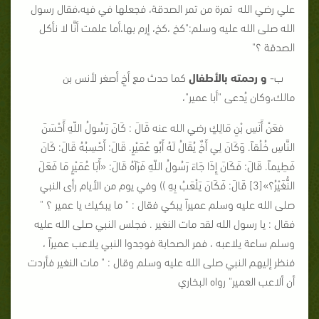
علي رضي الله تمرة من تمر الصدقة، فجعلها في فيه،فقال رسول
الله صلى الله عليه وسلم:"كخ ،كخ، إرم بها،أما علمت أنَّا لا نأكل
الصدقة ؟"
ب-
و رحمته بالأطفال
كما حدث مع أخٍ أصغر لأنس بن
مالك،وكان يُدعى "أبا عمير"،
فعَنْ أَنَسِ بْنِ مَالِكٍ رضي الله عنه قَالَ : كَانَ رَسُولُ اللّهِ أَحْسَنَ
النَّاسِ خُلُقاً. وَكَانَ لِي أَخٌ يُقَالُ لَهُ أَبُو عُمَيْرٍ. قَالَ: أَحْسِبُهُ قَالَ: كَانَ
فَطِيماً. قَالَ: فَكَانَ إِذَا جَاءَ رَسُولُ اللّهِ فَرَآهُ قَالَ: «أَبَا عُمَيْرٍ مَا فَعَلَ
النُّغَيْرُ؟»[3] قَالَ: فَكَانَ يَلْعَبُ بِهِ )) وفي يوم من الأيام رأى النبي
صلى الله عليه وسلم عميراً يبكي فقال : " ما يبكيك يا عمير ؟ "
فقال : يا رسول الله لقد مات النغير . فجلس النبي صلى الله عليه
وسلم ساعة يلاعبه ، فمر الصحابة فوجدوا النبي يلاعب عميراً ،
فنظر إليهم النبي صلى الله عليه وسلم وقال : " مات النغير فأردت
أن ألاعب العمير" رواه البخاري