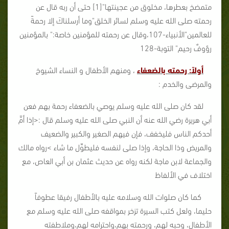
متمضخ بعطرها، مخلوق من عجينتها"[1] حتى أن ربه قال عن
رحمته صلى الله عليه وسلم لسائر الخلق"وما أرسلناكَ إلا رحمةً
للعالمين"الأنبياء-107،وقال عن رحمته للمؤمنين خاصة:" بالمؤمنين
رؤوفٌ رحيم" التوبة-128
أولاً: رحمته بالضعفاء
، ومنهم الأطفال و النساء الشيوخ
والمرضى والخدم :
لقد كان صلى الله عليه وسلم يوصي بالضعفاء رحمة بهم فعن
أبي هريرة رضي الله عنه أن النبي صلى الله عليه وسلم قال :<إذا أمَّ
أحدكم الناس فليخفف، فإن فيهم الصغير والكبير والضعيف
والمريض وذا الحاجة، وإذا صلى لنفسه فليطوِّل ما شاء >رواه مالك
والجماعة لابن ماجة لكنه رواه عن حديث عثمان بن أبي العاص، مع
اختلاف في الألفاظ
كما كان صلوات الله وسلامه عليه بالأطفال رفيقا عطوفاً
حليما، ولعل كتب السيرة تزخر بمواقفه صلى الله عليه وسلم مع
الأطفال، وحبه لهم، ورحمته بهم،واحترامه لهم،وملاطفته