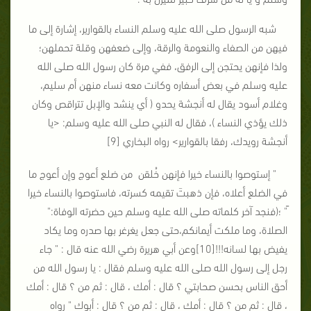
شبه الرسول صلى الله عليه وسلم النساء بالقوارير، إشارة إلى ما
فيهن من الصفاء والنعومة والرقة، وإلى ضعفهن وقلة تحملهن؛
ولذا فإنهن يحتجن إلى الرفق، ففي مرة كان رسول الله صلى الله
عليه وسلم في بعض أسفاره وكانت معه نساء منهن أم سليم،
وغلام أسود يقال له أنجشة يحدو ( أي ينشد والإبل تتراقص وكان
ذلك يؤذي النساء )، فقال له النبي صلى الله عليه وسلم: <يا
أنجشة رويدك، رفقا بالقوارير> رواه البخاري [9]
" إستوصوا بالنساء خيرا فإنهن خُلقن من ضلع أعوج وإن أعوج ما
في الضلع أعلاه، فإن ذهبتَ تقيمه كسرته، فاستوصوا بالنساء خيرا
ً" ؛(فنجد آخر كلماته صلى الله عليه وسلم حين حضرته الوفاة:"
الصلاة، وما ملكت أيمانكم،حتى جعل يغرغر بها صدره وما يكاد
يفيض بها لسانه!!![10]وعن أبي هريرة رضي الله عنه قال : " جاء
رجل إلى رسول الله صلى الله عليه وسلم فقال : يا رسول الله من
أحق الناس بحسن صحابتي ؟ قال : أمك ، قال : ثم من ؟ قال : أمك
، قال : ثم من ؟ قال : أمك ، قال : ثم من ؟ قال : أبوك " رواه