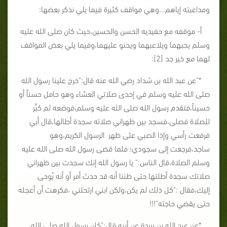
ومداعبته إياهم...وهي مواقف كثيرة فيما يلي نذكر بعضها:
أ- موقفه مع حفيديه الحسن والحسين،حيث كان صلى الله عليه
وسلم يحبهما ويلاعبهما ويحنو عليهما،وفيما يلي بعض المواقف
لهما مع خير جد [2]:
*"عن عبد الله بن شداد رضي الله عنه قال:"خرج علينا رسول الله
صلى الله عليه وسلم في إحدى صلاتي العشاء وهو حامل حسناً أو
حسيناً،فتقدم رسول الله صلى الله عليه وسلم،فوضعه ثم كبَّر
للصلاة فصلى،فسجد بين ظهراني صلاته سجدة أطالها،قال أبي
فرفعت
رأسي وإذا الصبي على ظهر الرسول الكريم،وهو
ساجد،فرجعت إلى سجودي؛ فلما قضى رسول الله صلى الله عليه
وسلم الصلاة،قال الناس:" يا رسول الله إنك سجدت بين ظهراني
صلاتك سجدة أطلتها حتى ظننا أنه قد حدث أمر أو أنه يُوحى
إليك،فقال :"كل ذلك لم يكن،ولكن ابني ارتحلني ،فكرهت أن أعجله
حتى يقضي حاجته"!!!
*عن عبد الله بن بريدة،عن أبيه،قال:"كان رسول الله صلى الله