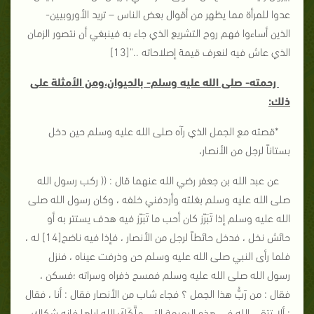
عدوا للمرأة مما يظهر من أقوال بعض الناس – تريد الأوروبيين-
الذين أساءوا فهم روح التشريع الذي جاء به فينبغي أن نتصور الزمان
الذي عاش فيه لنعرف قيمة إصلاحاته .."[13]
رحمته- صلى الله عليه وسلم- بالحيوان،ومن الأمثلة على
ذلك:
*قصته مع الجمل الذي رآه صلى الله عليه وسلم حين دخل
بستاناً لرجل من الأنصار،
عن عبد الله بن جعفر رضي الله عنهما قال : (( ركب رسول الله
صلى الله عليه وسلم بغلته وأردفني خلفه ، وكان رسول الله صلى
الله عليه وسلم إذا تَبَرّز كان أحب ما تَبَرّز فيه هدف يستتر به أو
حائش نخل ، فدخل حائطاً لرجل من الأنصار ، فإذا فيه ناضح[14] له ،
فلما رأى النبي صلى الله عليه وسلم حن وذرفت عيناه ، فنزل
رسول الله صلى الله عليه وسلم فمسح ذفراه وسراته ؛فسكن ،
فقال : من رَبُّ هذا الجمل ؟ فجاء شاب من الأنصار فقال : أنا ، فقال
: ألا تتقي الله في هذه البهيمة التي ملَّكَكَ الله إياها فإنه شكاك