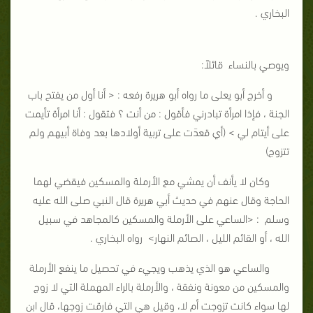
البخاري .
ويوصي بالنساء قائلاً:
و أخرج أبو يعلى ما رواه أبو هريرة رفعه : < أنا أول من يفتح باب
الجنة ، فإذا امرأة تبادرني فأقول : من أنت ؟ فتقول : أنا امرأة تأيمت
على أيتام لي > (أي قعدَت على تربية أولادها بعد وفاة أبيهم ولم
تتزوج)
وكان لا يأنف أن يمشي مع الأرملة والمسكين فيقضي لهما
الحاجة وقال عنهم في حديث أبي هريرة قال النبي صلى الله عليه
وسلم : <الساعي على الأرملة والمسكين كالمجاهد في سبيل
الله ، أو القائم الليل ، الصائم النهار> رواه البخاري .
والساعي هو الذي يذهب ويجيء في تحصيل ما ينفع الأرملة
والمسكين من معونة ونفقة ، والأرملة بالراء المهملة التي لا زوج
لها سواء كانت تزوجت أم لا، وقيل هي التي فارقت زوجها، قال ابن