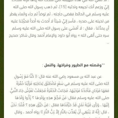
إليّ وزعم أنك تجيعه وتدئبه [15]، ثم ذهب رسول الله صلى الله
عليه وسلم في الحائط فقضى حاجته ، ثم توضأ ثم جاء والماء يقطر
من لحيته على صدره ، فأسر إليَّ شيئاً لا أحدث به أحداً فحرَّجْنا عليه
أن يحدَّثنا ، فقال : لا أفشي على رسول الله صلى الله عليه وسلم
سره حتى ألقى الله » رواه أبو داود والإمام أحمد وقال شاكر: صحيح
..
**
وقصته مع الطيور وفراخها، والنمل
:
عن عبد الله بن مسعود رضي الله عنه قال: (( كُنَّا مَعَ رَسُولِ
الله صلى الله عليه وسلم في سَفَرٍ فَانْطَلَقَ لِحَاجَتِهِ فَرَأيْنَا حُمَّرَةً
مَعَهَا فَرْخَانِ فَأخَذْنَا فَرْخَيْهَا، فَجَاءَتْ الْحُمَّرَةُ فَجَعَلَتْ تَفْرُشُ جَاءَ النَّبيُّ
صلى الله عليه وسلم فقال: مَنْ فَجَّعَ هذِهِ بِوَلَدِهَا ؟ رُدُّوا وَلْدَهَا
إلَيْهَا ، وَرَأى قَرْيَةَ نَمْلٍ قَدْ حَرَّقْنَاهَا فقال : مَنْ حَرَّقَ هذِهِ ؟ قُلْنَا: نَحْنُ
، قال: إنَّهُ لاَ يَنْبَغِي أنْ يُعَذِّبَ بالنَّارِ إلاَّ رَبُّ النَّارِ )) رواه أحمد ، وقال