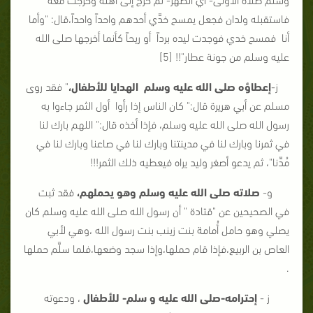
فاستقبله ولدان فجعل يمسح خدَّي أحدهم واحداً واحداً،قال: "وأما
أنا فمسح خدي فوجدت ليده برداً أو ريحاً كأنما أخرجها صلى الله
عليه وسلم من جونة عطار"!! [5]
ز-
إعطاؤه صلى الله عليه وسلم الهدايا للأطفال،
" فقد روى
مسلم عن أبي هريرة قال:" كان الناس إذا رأوا أول الثمر جاءوا به
رسول الله صلى الله عليه وسلم، فإذا أخذه قال:" اللهم بارك لنا
في ثمرنا وبارك لنا في مدينتنا وبارك لنا في صاعنا وبارك لنا في
مُدِّنا"، ثم يدعو أصغر وليد يراه فيعطيه ذلك الثمر!!!
و-
صلاته صلى الله عليه وسلم وهو يحملهم،
فقد ثبت
في الصحيحين عن "قتادة " أن رسول الله صلى الله عليه وسلم كان
يصلي وهو حامل أُمامة بنت زينب بنت رسول الله ،وهي لأبي
العاص بن الربيع،فإذا قام حملها،وإذا سجد وضعها،فلما سلَّم حملها
.
ز -
إحترامه-صلى الله عليه و سلم- للأطفال
، ودعوته