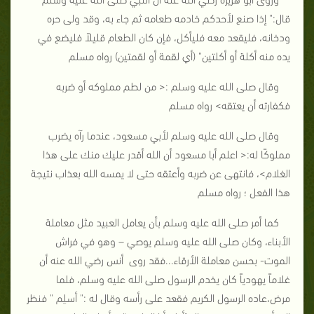
قال:" إذا صنع لأحدكم خادمه طعامه ثم جاء به، وقد ولى حره
ودخانه، فليقعد معه فليأكل، فإن كان الطعام قليلاً فليضع في
يده منه أكلة أو أكلتين" (أي لقمة أو لقمتين) رواه مسلم
وقال صلى الله عليه وسلم :< من لطم مملوكه أو ضربه
فكفارته أن يعتقه> رواه مسلم
وقال صلى الله عليه وسلم لأبي مسعود، عندما رآه يضرب
مملوكًا له:< اعلم أبا مسعود أن الله أقدر عليك منك على هذا
الغلام>، فانتهى عن ضربه وأعتقه حتى لا يمسه الله بعذاب نتيجة
هذا الفعل ؛ رواه مسلم
كما أمر صلى الله عليه وسلم بأن يعامل العبيد مثل معاملة
الأبناء، وكان صلى الله عليه وسلم يوصي – وهو في فراش
الموت- بحسن معاملة الأرقاء...فقد روى أنس رضي الله عنه أن
غلاماً يهودياً كان يخدم الرسول صلى الله عليه وسلم، فلما
مرض،عاده الرسول الكريم فقعد على رأسه وقال له :" أسلِم " فنظر