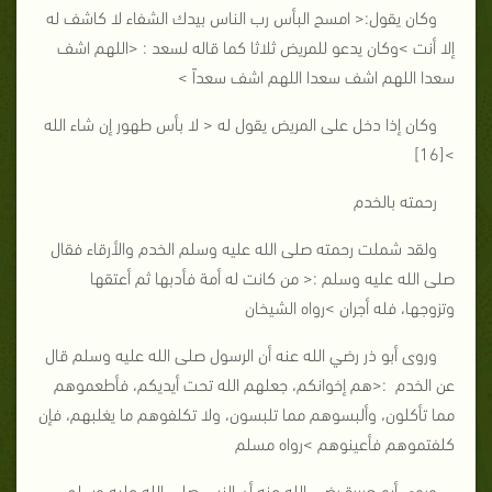
وكان يقول:< امسح البأس رب الناس بيدك الشفاء لا كاشف له
إلا أنت >وكان يدعو للمريض ثلاثا كما قاله لسعد : <اللهم اشف
سعدا اللهم اشف سعدا اللهم اشف سعداً >
وكان إذا دخل على المريض يقول له < لا بأس طهور إن شاء الله
>[16]
رحمته بالخدم
ولقد شملت رحمته صلى الله عليه وسلم الخدم والأرقاء فقال
صلى الله عليه وسلم :< من كانت له أمة فأدبها ثم أعتقها
وتزوجها، فله أجران >رواه الشيخان
وروى أبو ذر رضي الله عنه أن الرسول صلى الله عليه وسلم قال
عن الخدم :<هم إخوانكم، جعلهم الله تحت أيديكم، فأطعموهم
مما تأكلون، وألبسوهم مما تلبسون، ولا تكلفوهم ما يغلبهم، فإن
كلفتموهم فأعينوهم >رواه مسلم
وروى أبو هريرة رضي الله عنه أن النبي صلى الله عليه وسلم