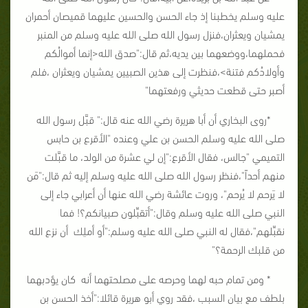
عليه وسلم يخطبنا إذ جاء الحسن والحسين عليهما قميصان أحمران
يمشيان ويعثران،فنزل رسول الله صلى الله عليه وسلم من المنبر
فحملهما،ووضعهما بين يديه،ثم قال:"صدق الله<إنما أموالُكم
وأولادُكم فتنة>،فنظرت إلى هذين الصبيين يمشيان ويعثران ،فلم
أصبر حتى قطعت حديثي ورفعتهما"
*روى البخاري أن أبا هريرة رضي الله عنه قال:" قبَّل رسول الله
صلى الله عليه وسلم الحسن بن علي وعنده "الأقرع بن حابس
التميمي "جالس، فقال الأقرع:"إن لي عشرة من الولد، ما قبَّلت
منهم أحداً"،فنظر رسول الله صلى الله عليه وسلم إليه ثم قال:"مَن
لا يَرحم لا يُرحم"، وروت عائشة رضي الله عنها أن أعرابي جاء إلى
النبي صلى الله عليه وسلم وقال:"أتقبِّلون صبيانكم؟! فما
نقبِّلهم"،فقال له النبي صلى الله عليه وسلم:"أو أملِك أن نزع الله
من قلبك الرحمة؟"
* ومن تمام حبه لهما وحرصه على مصلحتهما أنه كان يؤدبهما
بلطف مع بيان السبب ،فقد روي أبو هريرة قائلا:"أخذ الحسن بن