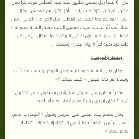
قال : (( بينما رجل يمشي بطريق اشتد عليه العطش فوجد بئراً فنزل
فشرب ثم خرج ، فإذا كلبٌ يلهث يأكل الثرى من العطش ، فقال
الرجل : لقد بلغ هذا الكلب من العطش مثل الذي كان بلغ بي ، فنزل
فملأ خُفه ثُمَّ أمسكه بفيه ، فسقى الكلب فشكر الله له فغفر له ))
قالوا : يا رسول الله ، وإن لنا في البهائم لأجراً ، فقال : (( في كل
ذات كبد رطبة أجراً )) رواه البخاري ومسلم ..
رحمته بالمرضى:
وكان صلى الله عليه وسلم يدنو من المريض ويجلس عند رأسه
ويسأله عن حاله فيقول < كيف تجدك ؟>
وذكر أنه كان يسأل المريض عما يشتهيه فيقول < هل تشتهي
شيئا ؟ >فإن اشتهى شيئا وعلم أنه لا يضره أمر له به .
وكان يمسح بيده اليمنى على المريض ويقول < اللهم رب الناس
أذهب البأس واشفه أنت الشافي لا شفاء إلا شفاؤك شفاء لا
يغادر سقما >