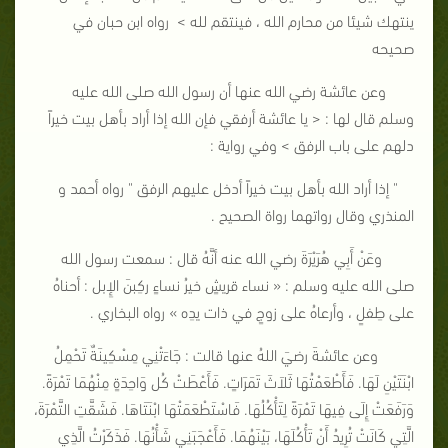
ينتهك شيئا من محارم الله ، فينتقم لله > رواه ابن حبان في
صحيحه
وعن عائشة رضي الله عنها أن رسول الله صلى الله عليه
وسلم قال لها : < يا عائشة أرفقي فإن الله إذا أراد بأهل بيت خيراً
دلهم على باب الرفق > وفي رواية :
" إذا أراد الله بأهل بيت خيراً أدخل عليهم الرفق " رواه أحمد و
المنذري وقال رواتهما رواة الصحيح .
وعَنْ أَبِي هُرَيْرَةَ رضي الله عنه أنَّهُ قال : سمعت رسول الله
صلى الله عليه وسلم : « نساء قريشٍ خيرُ نساءٍ ركِبنَ الإِبل : أحناهُ
على طِفلٍ ، وأرعاهُ على زوجٍ في ذات يدِه » رواه البخاري .
وعن عائشةَ رضيَ اللهُ عنها قالت : جَاءَتْنِي مِسْكِينَةٌ تَحْمِلُ
ابْنَتَيْنِ لَهَا. فَأَطْعَمْتُهَا ثَلاَثَ تَمَرَاتٍ. فَأَعْطَتْ كُل وَاحِدَةٍ مِنْهُمَا تَمْرَةً.
وَرَفَعَتْ إِلَى فِيهَا تَمْرَةً لِتَأْكُلُهَا. فَاسْتَطْعَمَتْهَا ابْنَتَاهَا. فَشَقَّتِ التَّمْرَةَ،
الَّتِي كَانَتْ تُرِيدُ أَنْ تَأْكُلَهَا، بَيْنَهُمَا. فَأَعْجَبَنِي شَأْنُهَا. فَذَكَرْتُ الَّذِي