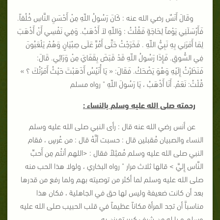
وقَالَ أَنَسٌ رضي الله عنه : كَانَ رَسُولُ اللّهِ مِنْ أَحْسَنِ النَّاسِ خُلُقاً.
فَأَرْسَلَنِي يَوْماً لِحَاجَةٍ فَقُلْتُ : وَاللّهِ لاَ أَذْهَبُ. وَفِي نَفْسِي أَنْ أَذْهَبَ
لِمَا أَمَرَنِي بِهِ نَبِيُّ اللّهِ . فَخَرَجْتُ حَتَّى أَمُرَّ عَلَى صِبْيَانٍ وَهُمْ يَلْعَبُونَ
فِي السُّوقِ. فَإِذَا رَسُولُ اللّهِ قَدْ قَبَضَ بِقَفَايَ مِنْ وَرَائِي. قَالَ:
فَنَظَرْتُ إِلَيْهِ وَهُوَ يَضْحَكُ. فَقَالَ: « يَا أُنَيْسُ أَذَهَبْتَ حَيْثُ أَمَرْتُكَ ؟ »
قُلْتُ: نَعَمْ. أَنَا أَذْهَبُ ، يَا رَسُولَ اللّهِ " رواه مسلم
رحمته صلى الله عليه وسلم بالنساء :
عن أنس رضي الله عنه قال : رأى النبي صلى الله عليه وسلم
النساء والصبيان مُقبلين قال : حسبت أنَّهُ قال : من عُرسٍ ، فقام
النبي صلى الله عليه وسلم مُمثِلاً فقال : <اللهم أنتُم مِن أَحبِّ
النَّاس إِليَّ > قالها ثلاث مرار " رواه البخاري ، ولولا هذا الحب منه
صلى الله عليه وسلم لما أكثر من توصيته بهم ولما رفع من قدرها
بعد أن كانت ضعيفة وليس لها حق في الجاهلية ، فكان هذا
مناسباًَ أن تجد المرأة مكاناً عظيماً في قلب الحبيب صلى الله عليه
وسلم و يا له من شرف كبير تميزن به .