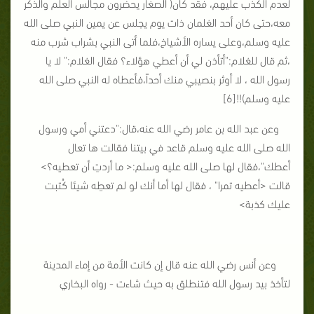
لعدم الكذب عليهم، فقد كان( الصغار يحضرون مجالس العلم والذكر
معه،حتى كان أحد الغلمان ذات يوم يجلس عن يمين النبي صلى الله
عليه وسلم،وعلى يساره الأشياخ،فلما أتى النبي بشراب شرب منه
،ثم قال للغلام:"أتأذن لي أن أعطي هؤلاء؟ فقال الغلام:" لا يا
رسول الله ، لا أوثر بنصيبي منك أحداً،فأعطاه له النبي صلى الله
عليه وسلم)!![6]
وعن عبد الله بن عامر رضي الله عنه،قال:"دعتني أمي ورسول
الله صلى الله عليه وسلم قاعد في بيتنا فقالت ها تعال
أعطك"،فقال لها صلى الله عليه وسلم:< ما أردتِ أن تعطيه؟>
قالت <أعطيه تمرا" ، فقال لها أما أنك لو لم تعطِه شيئا كُتبت
عليك كذبة>
وعن أنس رضي الله عنه قال إن كانت الأمة من إماء المدينة
لتأخذ بيد رسول الله فتنطلق به حيث شاءت - رواه البخاري