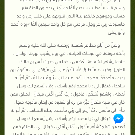
وسلم قال:< أُعطيت سبعين ألفًا من أمتي يدخلون الجنة بغير
حساب وجوههم كالقمر ليلة البدر، قلوبهم على قلب رجل واحد،
فاستزدت ربي عز وجل، فزادني مع كل واحد سبعين ألفًا >رواه أحمد
وأبو يعلى
ولعلَّ من أبلغ مظاهر شفقته ورحمته صلى الله عليه وسلم
بأمته موقفه في عرصات القيامة ، في يوم يشيب لهوله الولدان ،
عندما يشفع الشفاعة العُظمى ، كما في حديث أنس بن مالك
الطويل وفيه :< فأنطلقُ فأستأذنُ على ربِّي فيُؤذن لي ، فأقومُ بين
يديه ، فأحمدُهُ بمحامِدَ لا أقدر عليه الآن ، يُلهمُنيه اللهُ ، ثمَّ أخِرُّ له
ساجدًا ، فيقال لي : يا محمد ارفع رأسك ، وقل يُسمع لك وسل
تُعطه ، واشفع تُشفَّع ، فأقول : ربِّ أمَّتي أمَّتي فيقالُ : انطلق فمن
كان في قلبه مثقالُ حبَّةٍ من برة أو شعيرة من إيمان فأخرجه منها ،
فأنطلق فأفعل ، ثمَّ أرجع إلى ربِّي فأحمده بتلك المحامد ، ثمَّ أخر له
ساجدًا ، فيقال لي : يا محمد ارفع رأسك ، وقل يُسمع لك وسل
تُعطه واشفع تُشفَّع فأقول : أمَّتي أمَّتي ، فيقال لي : انطلق فمن
كان في قلبه مثقال حبَّةٍ من خردل من إيمان فأخرجه منها ، فأنطلق