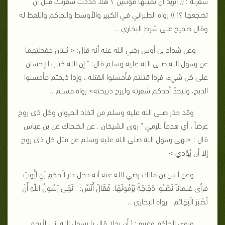
شفرته : (( أتريد أن تميتها موتتين ؟ هلا حددت شفرتك قبل أن
تضجعها ؟! )) رواه الطبراني في الكبير والأوسط والحاكم واللفظ له
وقال صحيح على شرط البخاري ..
وعن شداد بن أوس رضي الله عنه أنه قال: < ثنتان حفظتهما
عن رسول الله صلى الله عليه وسلم قال: " إن الله كتب الإحسان
على كل شيء، فإذا قتلتم فأحسنوا القتلة ، وإذا ذبحتم فأحسنوا
الذبح، وليحدّ أحدكم شفرته وليرح ذبيحته> رواه مسلم ..
وقد حذر صلى الله عليه وسلم من اتخاذ الحيوان وكل ذي روح
غرضاً ، أي هدفاً للرمي " روى الشيخان . عن الضحاك عن بن عباس
قال : <نهى رسول الله صلى الله عليه وسلم عن قتل كل ذي روح
إلا أن يُؤذي >
وعن أنس بن مالك رضي الله عنه أنه دخل دَارَ الْحَكَمِ بْنِ أَيُّوبَ
فرأى غلماناً نَصَبُوا دَجَاجَةً يَرْمُونَهَا. فَقَالَ أَنَسٌ: " نَهَى رَسُولُ اللّهِ أَنْ
تُصْبَرَ الْبَهَائم " رواه البخاري ..
وروى الحاكم وغيره : ( أن رجلا قال يا رسول الله إني لأرحم