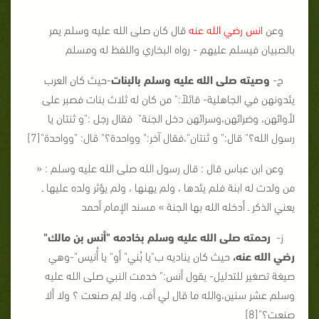
وعن
انس رضي الله عنه
قال كان صلى الله عليه وسلم يمر
بالصبيان فيسلم عليهم - رواه البخاري واللفظ له ومسلم
ح-
وصيته صلى الله عليه وسلم بالبنات
-حيث كان العرب
يئدونهن في الجاهلية- قائلاً:" من كان له ثلاث بنات فصبر على
لأوائهن، وضرائهن،وسرائهن دخل الجنة" فقال رجل :"و ثنتان يا
رسول الله؟" قال:" و ثنتان"،فقال آخر:" وواحدة؟" قال: "وواحدة"[7]
وعن ابن عباس قال : قال رسول الله صلى الله عليه وسلم : «
من ولدت له ابنة فلم يئدها ، ولم يهنها ، ولم يؤثر ولده عليها ـ
يعني الذكر ـ أدخله الله بها الجنة » مسند الإمام أحمد
ز-
رحمته صلى الله عليه وسلم بخادمه "أنس بن مالك"
رضي الله عنه،
حيث كان يناديه ب"يا بُني" أو" يا أُنيس"-وهي
صيغة تصغير للتدليل- يقول أنس:" خدمت النبي صلى الله عليه
وسلم عشر سنين،والله ما قال لي أف، ولا لِم صنعت ؟ ولا ألا
صنعت؟"[8]