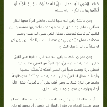
صَنَعَتْ لِرَسُولِ اللّهِ . فَقَال َ: « إِنَّ اللّه قَدْ أَوْجَبَ لَهَا بِهَا الْجَنَّةَ. أَوْ
أَعْتَقَهَا بِهَا مِنَ النَّارِ » رواه مسلم
وعن عائشة رضي الله عنها قالت : جاءتني امرأة معها ابنتان
تسألني ، فلم تجد عندي غير تمرة واحدة ، فأعطيتها فقسمتها بين
ابنتيها ثم قامت فخرجت ، فدخل النبي صلى الله عليه وسلم
فحدثته ، فقال : (( من يلي من هذه البنات شيئاً فأحسن إليهن كن
له ستراً من النار )) رواه البخاري
وعن عمر بن الخطاب رضي الله عنه قال: « قَدِمَ على النبيّ
صلى الله عليه وسلم سَبيٌ، فإذا امرأةٌ من السبي تحلب ثَديَها
تَسقي ، إذا وَجدَت صَبيّاً في السبي أَخَذَته فألصَقَتْه ببَطنها
وأرضَعَتْه. فقال لنا النبيُّ صلى الله عليه وسلم: أتُرَونَ هذهِ طارحةً
وَلدَها في النار؟ قلنا: لا، وهي تَقدِر على أن لا تَطرَحهُ. فقال: اللّهُ
أرحمُ بعبادِه من هذهِ بولَدِها» رواه البخاري
أما ما قاله الغربيون في هذا الصدد ، فنذكر منه ما قالته "مدام
بيرون رئيسة الدفاع عن حقوق المرأة في باريس: أن محمد لم يكن