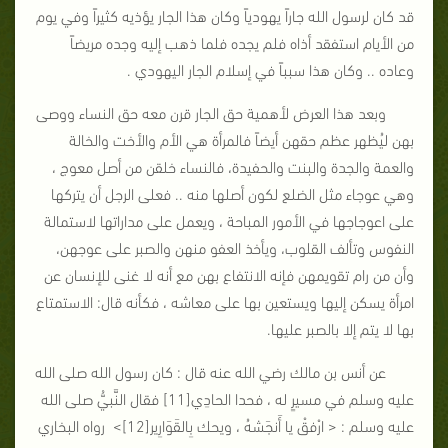
قد كان لرسول الله جاراً يهودياً وكان هذا الجار يؤذيه كثيراً وفي يوم
من الأيام استفقد أذاه فلم يجده فلما ذهب إليه وجده مريضاً
وعاده .. وكان هذا سبباً في إسلام الجار اليهودي .
وبعد هذا العرض لأهمية حق الجار قرن معه حق النساء ووصى
بهن ليُظهر عظم حقهن أيضاً فالمرأة هي الأم والأخت والخالة
والعمة والجدة والبنت والحفيدة، فالنساء خلقن من أصل معوج ،
وهي عوجاء مثل الضلع لكون أصلها منه .. فعلى الرجل أن يتركها
على اعوجاجها في الأمور المباحة ، ويعمل على مداراتها لاستمالة
النفوس وتألف القلوب، ويأخذ العفو منهن والصبر على عوجهن،
وأن من رام تقويمهن فإنه الانتفاع بهن مع أنه لا غنى للإنسان عن
امرأة يسكن إليها ويستعين بها على معاشه ، فكأنه قال: الاستمتاع
بها لا يتم إلا بالصبر عليها.
عن أنس بن مالك رضي الله عنه قال : كان رسول الله صلى الله
عليه وسلم في مسيرٍ له ، فحدا الحادِي[11] فقال النَّبيُّ صلى الله
عليه وسلم : < ارْفقْ يا أَنجَشهُ ، ويحك بِالقَوَارِير[12]> رواه البخاري