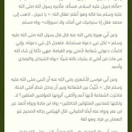
>فأتاه جبريل عليه السلام، فسأله، فأخبره رسول الله صلى الله
عليه وسلم بما قاله وهو أعلم؛ فقال الله :< يا جبريل ، اذهب إلى
محمد فقل إنا سنرضيك في أمتك ولا نسوؤك> رواه مسلم
وعن أبي هريرة رضي الله عنه قال قال رسول الله صلى الله عليه
وسلم:< لكل نبي دعوة مستجابة، فتعجل كل نبي دعوته، وإني
اختبأت دعوتي شفاعة لأمتي يوم القيامة، فهي نائلة إن شاء الله
من مات من أمتي لا يشرك بالله شيئًا >رواه الشيخان والترمذي
وأحمد
وعن أبي موسى الأشعري رضي الله عنه أن النبي صلى الله عليه
وسلم قال :< خُيِّرتُ بين الشفاعة وبين أن يدخل شطر أمتي الجنة،
فاخترت الشفاعة لأنها أعم وأكفى، أترونها للمؤمنين المتقين؟ لا،
ولكنها للمذنبين المتلوثين الخاطئين> رواه ابن ماجة ورواه أحمد عن
ابن عمر ورواه عنه أيضًا الطبراني، قال الهيثمي رجاله الصحيح غير
النعمان بن قراد وهو ثقة
وعن أبي بكر الصديق رضي الله عنه أن النبي صلى الله عليه