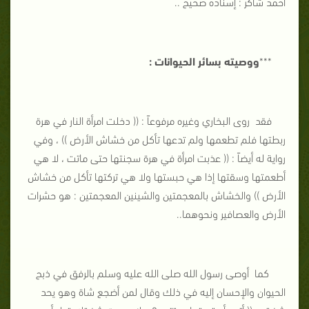
أحمد شاكر : إسناده صحيح ..
***
ووصيته بسائر الحيوانات :
فقد روى البخاري وغيره مرفوعاً : (( دخلت امرأة النار في هرة
ربطتها فلم تطعمها ولم تدعها تأكل من خشاش الأرض )) ، وفي
رواية له أيضاً : (( عذبت امرأة في هرة سجنتها حتى ماتت ، لا هي
أطعمتها وسقتها إذا هي حبستها ولا هي تركتها تأكل من خشاش
الأرض )) والخشاش بالمعجمتين والشينين المعجمتين : هو حشرات
الأرض والعصافير ونحوهما..
كما أوصى رسول الله صلى الله عليه وسلم بالرفق في ذبح
الحيوان والإحسان إليه في ذلك وقال لمن أضجع شاة وهو يحد