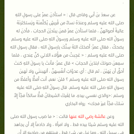
.
عن سعدَ بنَ أبي وقاص قال : « استأذنَ عمرُ على رسولِ اللهِ
صلى الله عليه وسلم وعندَهُ نساءٌ من قُريشٍ يُكلِّمنَهُ ويَستكثرنَهُ
عاليةً أصواتهنَّ ، فلما استأذنَ عمرُ قمنَ يبتَدرْنَ الحجابَ ، فأذنَ له
رسولُ الله صلى الله عليه وسلم ورسولُ اللهِ صلى الله عليه وسلم
يضحكُ ، فقال عمرُ: أضحَكَ اللهُ سِنَّكَ يارسولَ الله ، فقال رسول الله
صلى الله عليه وسلم : < عَجِبتُ من هؤُلاء اللاتي كنَّ عِندي ، فلما
سمِعنَ صوتكَ ابتدَرنَ الحجابَ > قال عمرُ: فأنتَ يا رسولَ اللهِ كنتَ
أحقَّ أن يَهبْنَ ، ثم قال : أي عدوّاتِ أنفُسِهنَّ ، أتهبننَي ولا تَهبنَ
رسول الله صلى الله عليه وسلم ؟ قلنَ: نعم، أنت أفظُّ وأغلظُ من
رسولِ اللهِ صلى الله عليه وسلم. قال رسولُ اللهِ صلى الله عليه
وسلم :<والذي نفسي بيدهِ، ما لِقَيكَ الشيطانُ قطُّ سالكاً فجّاً إِلاّ
سَلكَ فجّاً غيرَ فجك> رواه البخاري
وعن
عائشة رضي الله عنها
قالت : < ما ضرب رسول الله صلى
الله عليه وسلم شيئا بيده قط ، ولا امرأة ، ولا خادماً إلا أن يجاهد
في سبيل الله ، وما نيل من شئ قط ، فينتقم من صاحبه إلا أن