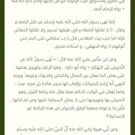
> رواه الإمام أحمد .
كما نهى رسول الله صلى الله عليه وسلم عن قتل الضفدع
وقال : (( لا تقتلوا الضفادع فإن نقيقها تسبيح ولا تقتلوا الخفاش
فإنه لما خرب بيت المقدس قال يا رب سلطني على البحر حتى
أغرقهم )) رواه البيهقي ، و اسناده صحيح..
وعن ابنِ عبَّاسٍ رضي الله عنه قالَ : « نَهَى رسولُ الله عن
التَّحرِيشِ بَيْنَ البَهَائِمِ » رواه أبو داود ، وهو الإغراء وتهييج بعضها
على بعض كما يفعل بين الجمال والكباش والديوك وغيرها. ووجه
النهي أنه إيلام للحيوانات وإلعاب لها بدون فائدة بل مجرد عبث ،
وكما يُفعل في الوقت الحاضر فيما يقال عنه رياضة الثيران وهو
التحريش بها وتهييجها حتى لا يمكن السيطرة عليها ومن ثم قتلها ،
فأين ما يدعونه جمعية الرفق بالحيوان من هذه الرياضة غير
الانسانية؟!
وعن أبي هريرة رضي الله عنه أنَّ النبيَّ صلى الله عليه وسلم