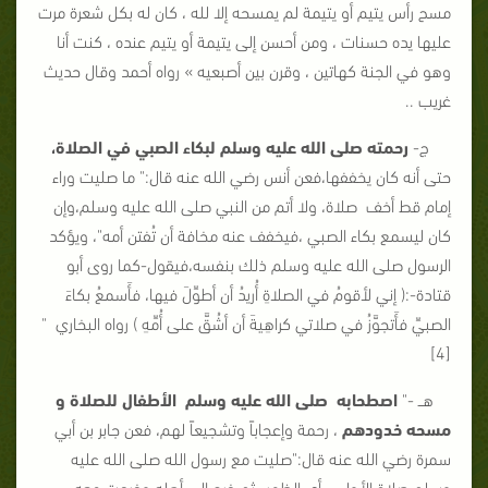
مسح رأس يتيم أو يتيمة لم يمسحه إلا لله ، كان له بكل شعرة مرت
عليها يده حسنات ، ومن أحسن إلى يتيمة أو يتيم عنده ، كنت أنا
وهو في الجنة كهاتين ، وقرن بين أصبعيه » رواه أحمد وقال حديث
غريب ..
ج-
رحمته صلى الله عليه وسلم لبكاء الصبي في الصلاة،
حتى أنه كان يخففها،فعن أنس رضي الله عنه قال:" ما صليت وراء
إمام قط أخف صلاة، ولا أتم من النبي صلى الله عليه وسلم،وإن
كان ليسمع بكاء الصبي ،فيخفف عنه مخافة أن تُفتن أمه"، ويؤكد
الرسول صلى الله عليه وسلم ذلك بنفسه،فيقول-كما روى أبو
قتادة-:( إني لأقومُ في الصلاةِ أُريدُ أن أطوِّلَ فيها، فأَسمعُ بكاءَ
الصبيِّ فأَتجوَّزُ في صلاتي كراهِيةَ أن أشُقَّ على أُمِّهِ ) رواه البخاري "
[4]
هــ -"
اصطحابه صلى الله عليه وسلم الأطفال للصلاة و
مسحه خدودهم
، رحمة وإعجاباً وتشجيعاً لهم، فعن جابر بن أبي
سمرة رضي الله عنه قال:"صليت مع رسول الله صلى الله عليه
وسلم صلاة الأولى- أي الظهر- ثم خرج إلى أهله وخرجت معه