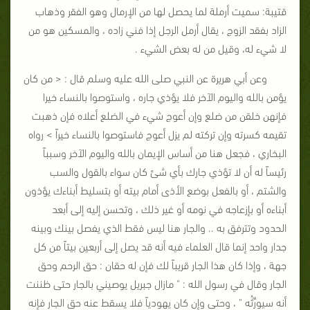
قتيبة: سميت أرملة لما يحصل لها من الإرمال وهو الفقر وذهاب
الزاد بفقد الزوج ، يقال أرمل الرجل إذا فني زاده ، والمسكين هو من
لا شيء له، وقيل من له بعض الشيء .
وعن أبي هريرة عن النبي صلى الله عليه وسلم قال : < من كان
يؤمن بالله واليوم الآخر فلا يؤذي جاره ، واستوصوا بالنساء خيرا
فإنهن خلقن من ضلع وإن أعوج شيء في الضلع أعلاه فإن ذهبت
تقيمه كسرته وإن تركته لم يزل أعوج فاستوصوا بالنساء خيراً > رواه
البخاري ، فجعل هنا من أساس الإيمان بالله واليوم الآخر وسبباً
رئيساً له أن لا تؤذي جارك بأي شئ كان سواء بالقول والسب
والشتم ، أو بالفعل بوضع الأذى أمام بيته أو بتسليط أبناءك يؤذون
أبناءه أو بإزعاجه في نومه أو غير ذلك ، وتحسن إليه إلى أبعد
الحدود وتترفق به .. والجار هنا ليس فقط الذي يفصل بينك وبينه
جدار واحد إنما قال العلماء فيه أنه قد يصل إلى أربعين بيتاً من كل
جهة ، وإذا كان هذا الجار قريباً لك فإن له حقان : حق الرحم وحق
الجار وقال في رسول الله : " مازال جبريل يوصيني بالجار حتى ظننت
أنه سيورِّثُه " ، وحتى وإن كان يهودياً فلا يسقط عنه حق الجار فإنه