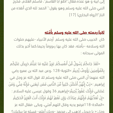
إلى أبيه و هو عنده،فقال:"أطع أبا القاسم"، فأسلم الغلام، فخرج
النبي صلى الله عليه وسلم وهو يقول:" الحمد لله الذي أنقذه من
النار"!!(رواه البخاري) [17]
ثانياً:رحمته صلى الله عليه وسلم بأُمَّته
كان الحبيب صلى الله عليه وسلم أرحم الأنبياء -عليهم صلوات
الله وسلامه –بأمته، فقد كان بها رءووفاً رحيما،كما أخبر بذلك
المولى سبحانه :
<لَقَدْ جَاءكُمْ رَسُولٌ مِّنْ أَنفُسِكُمْ عَزِيزٌ عَلَيْهِ مَا عَنِتُّمْ حَرِيصٌ عَلَيْكُم
بِالْمُؤْمِنِينَ رَؤُوفٌ رَّحِيمٌ >التوبة-128 ،وعن عبد الله بن عمرو رضي
الله عنهما أن النبي صلى الله عليه وسلم تلا قول الله عز وجل في
إبراهيم :<رَبِّ إِنَّهُنَّ أَضْلَلْنَ كَثِيراً مِّنَ النَّاسِ فَمَن تَبِعَنِي فَإِنَّهُ مِنِّي وَمَنْ
عَصَانِي فَإِنَّكَ غَفُورٌ رَّحِيمٌ>إبراهيم 36 وقول عيسى عليه السلام :
<إِنْ تُعَذِّبْهُمْ فَإِنَّهُمْ عِبَادُكَ وَإِن تَغْفِرْ لَهُمْ فَإِنَّكَ أَنتَ الْعَزِيزُ الْحَكِيمُ
>المائدة-118فرفع يديه وقال اللهم أمتي، وبكى ؛فقال الله عز
وجل:< يا جبريل، اذهب إلى محمد -وربك أعلم- فسله ما يبكيك؟