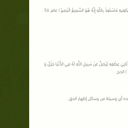
ِغِيهِ فَاسْتَعِذْ بِاللَّهِ إِنَّهُ هُوَ السَّمِيعُ الْبَصِيرُ ) غافر 56 .
تعالى : ( وَ مِنَ النَّاسِ مَنْ يُجَادِلُ فِي اللَّهِ بِغَيْرِ عِلْمٍ وَ لَا هُدًى وَلَا كِتَابٍ مُنِيرٍ (8) ثَانِيَ عِطْفِهِ لِيُضِلَّ عَنْ سَبِيلِ اللَّهِ لَهُ فِي الدُّنْيَا خِزْيٌ وَ
عنده أي وسيلة من وسائل إظهار الحق .