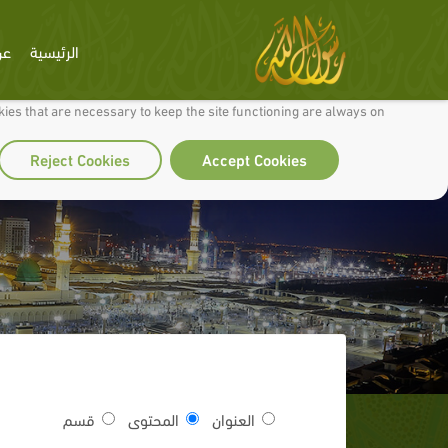
الرئيسية
عن
 to make our site work well for you and so we can continually improve it.
ies that are necessary to keep the site functioning are always on
Reject Cookies
Accept Cookies
العنوان
المحتوى
قسم