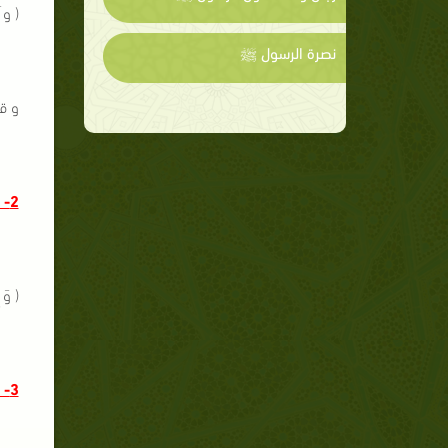
( و َ
نصرة الرسول ﷺ
و قول
2- و أيضًا من صفات أولياء الشيطان :
( وَ إ
3- من صفات المتكبرين :