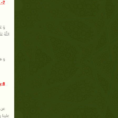
7- من علامات الضلال بعد الهدى :
وَ عَ
اللَّهُ 
و هو
8-يوقع الفتنة و البغضاء :
عن أ
علينا 