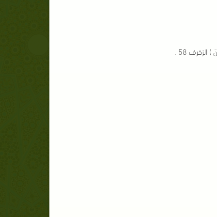
َ ) الزخرف 58 .