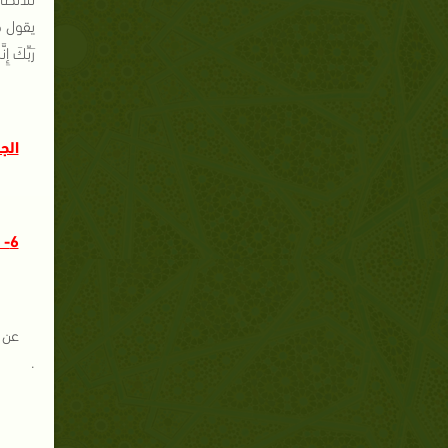
يقول هؤل
رَبِّكَ 
الج
6- الكفر :
عن ع
.