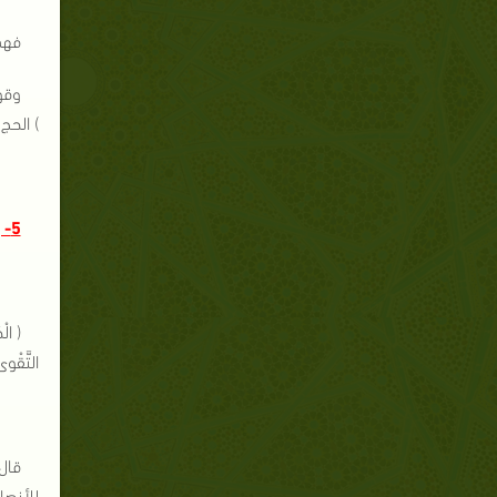
فهذا
وقوله
) الحج 3 .
5- يفسد العبادة :
( الْ
التَّقْوى 
قال 
للأنصا