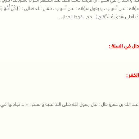
اء : نحن أصوب ، و يقول هؤلاء : نحن أصوب . فقال الله تعالى : ( لِكُلِّ أُمَّةٍ جَعَلْنا مَنْس
إِنَّكَ لَعَلى هُدىً مُسْتَقِيمٍ ) الحج . فهذا الجدال .
دال في السنة :
بد الله بن عمرو قال : قال رسول الله صلى الله عليه و سلم : « لا تجادلوا في ال