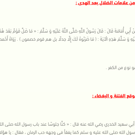
نْ أَبِي أُمَامَةَ قَالَ : قَالَ رَسُولُ اللَّهِ صَلَّى اللَّهُ عَلَيْهِ وَ سَلَّمَ : « مَا ضَلَّ قَوْمٌ بَعْدَ هُدًى 
عَلَيْهِ وَ سَلَّمَ هَذِهِ الْآيَةَ : ( مَا ضَرَبُوهُ لَكَ إِلَّا جدلًا بل هم قوم خصمون ) . رَوَاهُ أَح
 نوع من الكفر .
بي سعيد الخدري رضي الله عنه قال : « كنَّا جلوسًا عند باب رسول الله صلى الله 
رسول الله صلى الله عليه و سلم كما يفقأ في وجهه حب الرمان ، فقال : يا هؤلاء ب