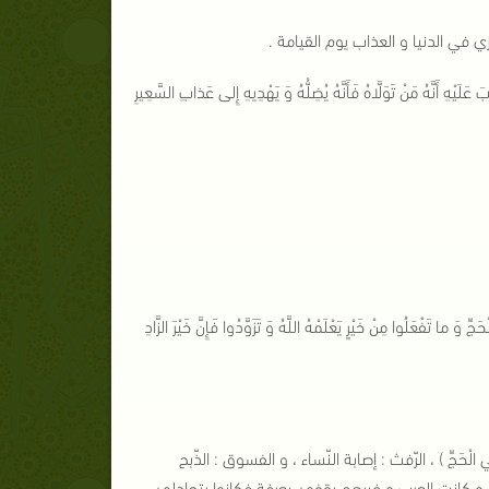
 في الدنيا و العذاب يوم القيامة .
يْهِ أَنَّهُ مَنْ تَوَلَّاهُ فَأَنَّهُ يُضِلُّهُ وَ يَهْدِيهِ إِلى عَذابِ السَّعِيرِ
 تَفْعَلُوا مِنْ خَيْرٍ يَعْلَمْهُ اللَّهُ وَ تَزَوَّدُوا فَإِنَّ خَيْرَ الزَّادِ
الْحَجِّ ) ، الرّفث : إصابة النّساء ، و الفسوق : الذّبح
 ، و كانت العرب و غيرهم يقفون بعرفة فكانوا يتجادلون ،