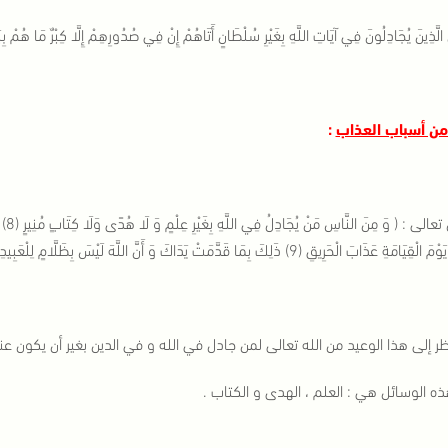
ّ الَّذِينَ يُجَادِلُونَ فِي آيَاتِ اللَّهِ بِغَيْرِ سُلْطَانٍ أَتَاهُمْ إِنْ فِي صُدُورِهِمْ إِلَّا كِبْرٌ مَا هُمْ بِبَال
من أسباب العذاب
:
قال 
َةِ عَذَابَ الْحَرِيقِ (9) ذَلِكَ بِمَا قَدَّمَتْ يَدَاكَ وَ أَنَّ اللَّهَ لَيْسَ بِظَلَّامٍ لِلْعَبِيدِ ) الحج .
ر إلى هذا الوعيد من الله تعالى لمن جادل في الله و في الدين بغير أن يكون 
ه الوسائل هي : العلم ، الهدى و الكتاب .