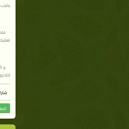
يضرب ب
فتدب
فعليك 
و ك
لتتدبرو
شارك
المق