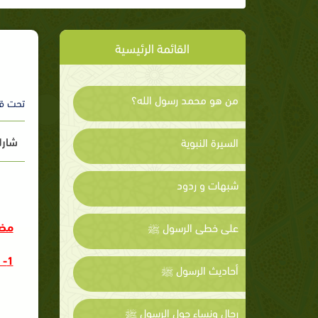
القائمة الرئيسية
من هو محمد رسول الله؟
تحت ق
شارك
السيرة النبوية
شبهات و ردود
مضا
على خطى الرسول ﷺ
1- صفة من صفات الكافرين :
أحاديث الرسول ﷺ
رجال ونساء حول الرسول ﷺ