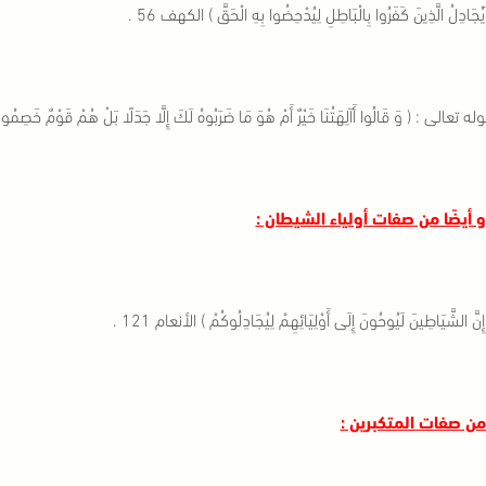
يُجَادِلُ الَّذِينَ كَفَرُوا بِالْبَاطِلِ لِيُدْحِضُوا بِهِ الْحَقَّ ) الكهف 56 .
ه تعالى : ( وَ قَالُوا أَآلِهَتُنَا خَيْرٌ أَمْ هُوَ مَا ضَرَبُوهُ لَكَ إِلَّا جَدَلًا بَلْ هُمْ قَوْمٌ خَصِمُون
ِنَّ الشَّيَاطِينَ لَيُوحُونَ إِلَى أَوْلِيَائِهِمْ لِيُجَادِلُوكُمْ ) الأنعام 121 .