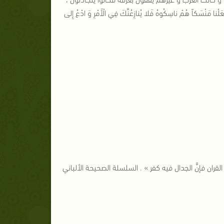
َكاً هُمْ ناسِكُوهُ فَلا يُنازِعُنَّكَ فِي الْأَمْرِ وَ ادْعُ إِلى
قران فإنًّ الجدال فيه كفر » . السلسلة الصحيحة الألباني