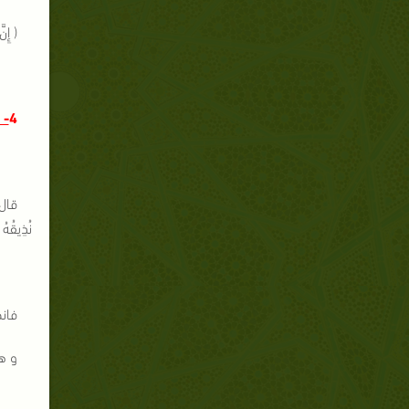
( إِنَ
4
- 
نُذِيقُهُ يَوْمَ الْقِيَام
فانظ
و هذ