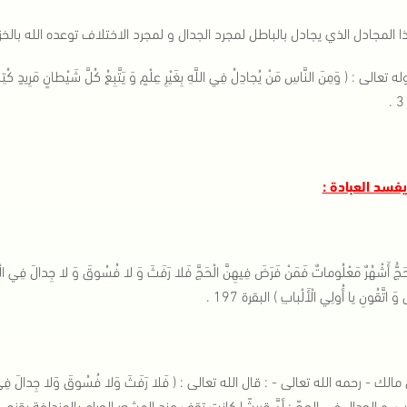
 المجادل الذي يجادل بالباطل لمجرد الجدال و لمجرد الاختلاف توعده الله بالخزي
 تعالى : ( وَمِنَ النَّاسِ مَنْ يُجادِلُ فِي اللَّهِ بِغَيْرِ عِلْمٍ وَ يَتَّبِعُ كُلَّ شَيْطانٍ مَرِيدٍ كُتِبَ عَلَ
حَجُّ أَشْهُرٌ مَعْلُوماتٌ فَمَنْ فَرَضَ فِيهِنَّ الْحَجَّ فَلا رَفَثَ وَ لا فُسُوقَ وَ لا جِدالَ فِي الْحَجِّ وَ ما
وَ اتَّقُونِ يا أُولِي الْأَلْبابِ ) البقرة 197 .
مالك - رحمه الله تعالى - : قال الله تعالى : ( فَلا رَفَثَ وَلا فُسُوقَ وَلا جِدالَ فِي 
ب، و الجدال في الحجّ : أنَّ قريشًا كانت تقف عند المشعر الحرام بالمزدلفة بقزح