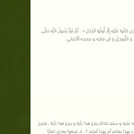
كَانُوا عَلَيْهِ إِلَّا أُوتُوا الْجَدَلَ » . ثُمَّ قَرَأَ رَسُولُ اللَّهِ صَلَّى
ْمد وَ التِّرْمِذِيّ وَ ابْن مَاجَه و صححه ألألباني .
عليه و سلم نتذاكر ينزع هذا بآية و ينزع هذا بآية ، فخرج
هذا بعثتم أم بهذا أمرتم ؟ ، لا ترجعوا بعدي كفارًا