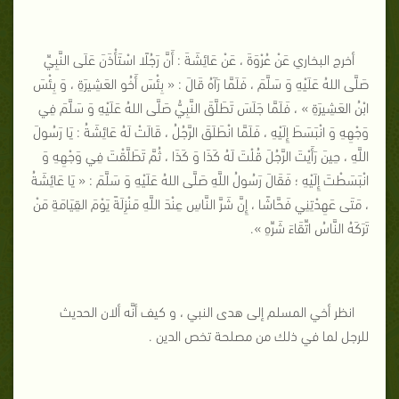
أخرج البخاري عَنْ عُرْوَةَ ، عَنْ عَائِشَةَ : أَنَّ رَجُلًا اسْتَأْذَنَ عَلَى النَّبِيِّ
صَلَّى اللهُ عَلَيْهِ وَ سَلَّمَ ، فَلَمَّا رَآهُ قَالَ : « بِئْسَ أَخُو العَشِيرَةِ ، وَ بِئْسَ
ابْنُ العَشِيرَةِ » ، فَلَمَّا جَلَسَ تَطَلَّقَ النَّبِيُّ صَلَّى اللهُ عَلَيْهِ وَ سَلَّمَ فِي
وَجْهِهِ وَ انْبَسَطَ إِلَيْهِ ، فَلَمَّا انْطَلَقَ الرَّجُلُ ، قَالَتْ لَهُ عَائِشَةُ : يَا رَسُولَ
اللَّهِ ، حِينَ رَأَيْتَ الرَّجُلَ قُلْتَ لَهُ كَذَا وَ كَذَا ، ثُمَّ تَطَلَّقْتَ فِي وَجْهِهِ وَ
انْبَسَطْتَ إِلَيْهِ ؛ فَقَالَ رَسُولُ اللَّهِ صَلَّى اللهُ عَلَيْهِ وَ سَلَّمَ : « يَا عَائِشَةُ
، مَتَى عَهِدْتِنِي فَحَّاشًا ، إِنَّ شَرَّ النَّاسِ عِنْدَ اللَّهِ مَنْزِلَةً يَوْمَ القِيَامَةِ مَنْ
تَرَكَهُ النَّاسُ اتِّقَاءَ شَرِّهِ ».
انظر أخي المسلم إلى هدى النبي ، و كيف أنَّه ألان الحديث
للرجل لما في ذلك من مصلحة تخص الدين .