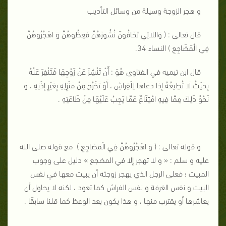
و هجر الزوجة وسيلة من وسائل التأديب
قال تعالى : ( وَاللاتِي تَخَافُونَ نُشُوزَهُنَّ فَعِظُوهُنَّ وَ اهْجُرُوهُنَّ
فِي الْمَضَاجِعِ ) النساء 34.
قال ابن تيميه في الفتاوى هُوَ : أَنْ تَنْشِزَ عَنْ زَوْجِهَا فَتَنْفِرَ عَنْهُ
بِحَيْثُ لَا تُطِيعُهُ إذَا دَعَاهَا لِلْفِرَاشِ ، أَوْ تَخْرُجَ مِنْ مَنْزِلِهِ بِغَيْرِ إذْنِهِ ، وَ
نَحْوُ ذَلِكَ مِمَّا فِيهِ امْتِنَاعٌ عَمَّا يَجِبُ عَلَيْهَا مِنْ طَاعَتِهِ .
و قوله تعالى : ( وَ اهْجُرُوهُنَّ فِي الْمَضَاجِعِ ) مع قوله صلى الله
عليه و سلم : « و لا تهجر إلا في المضجع » دليل على وجوب
المبيت ؛ فعلى الرجل الذي يهجر زوجته أن يبيت معها في نفس
البيت و نفس الغرفة و نفس الفراش كما تعود ، لكنه لا يحاول أن
يعاشرها أو يقترب منها ، و هذا يكون بعد الوعظ كما قلنا سابقًا .