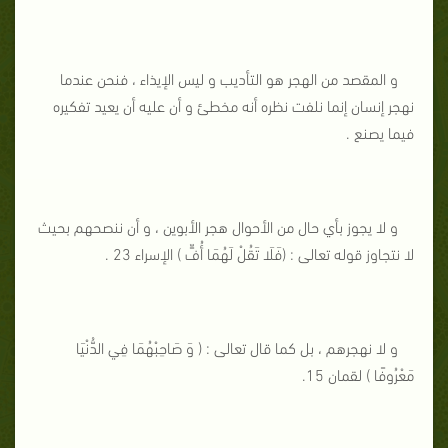
و المقصد من الهجر هو التأديب و ليس الإيذاء ، فنحن عندما
نهجر إنسان إنما نلفت نظره أنه مخطئ و أن عليه أن يعيد تفكيره
فيما يصنع .
و لا يجوز بأي حال من الأحوال هجر الأبوين ، و أن ننصحهم بحيث
لا نتجاوز قوله تعالى : (فَلَا تَقُلْ لَهُمَا أُفٍّ ) الإسراء 23 .
و لا نهجرهم ، بل كما قال تعالى : ( وَ صَاحِبْهُمَا فِي الدُّنْيَا
مَعْرُوفًا ) لقمان 15.