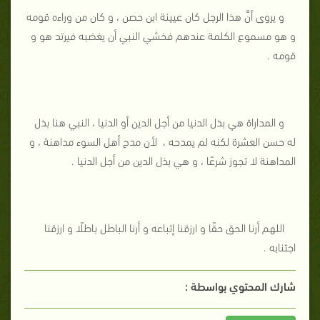
و يروى أنَّ هذا الرجل كان عيينة ابن حصن ، و كان من وراءه قومه
و هو مسموع الكلمة عندهم فخشي النبي أن يغضبه فيرتد هو و
قومه .
و المداراة هي بذل الدنيا من أجل الدين أو الدنيا ، النبي هنا بذل
له حسن العشرة لكنه لم يمدحه ، لأن مدح أهل السوء مداهنة ، و
المداهنة لا تجوز شرعًا ، و هي بذل الدين من أجل الدنيا .
اللهم أرنا الحق حقًا و ارزقنا إتباعه و أرنا الباطل باطلًا و ارزقنا
اجتنابه .
شارك المحتوي بواسطة :