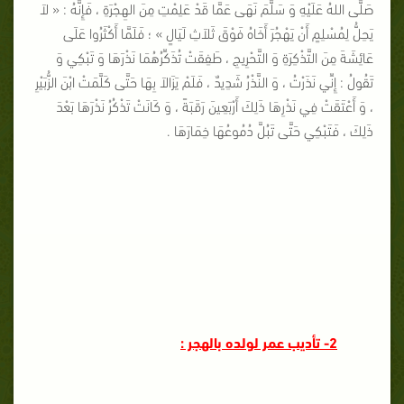
صَلَّى اللهُ عَلَيْهِ وَ سَلَّمَ نَهَى عَمَّا قَدْ عَلِمْتِ مِنَ الهِجْرَةِ ، فَإِنَّهُ : « لاَ
يَحِلُّ لِمُسْلِمٍ أَنْ يَهْجُرَ أَخَاهُ فَوْقَ ثَلاَثِ لَيَالٍ » ؛ فَلَمَّا أَكْثَرُوا عَلَى
عَائِشَةَ مِنَ التَّذْكِرَةِ وَ التَّحْرِيجِ ، طَفِقَتْ تُذَكِّرُهُمَا نَذْرَهَا وَ تَبْكِي وَ
تَقُولُ : إِنِّي نَذَرْتُ ، وَ النَّذْرُ شَدِيدٌ ، فَلَمْ يَزَالاَ بِهَا حَتَّى كَلَّمَتْ ابْنَ الزُّبَيْرِ
، وَ أَعْتَقَتْ فِي نَذْرِهَا ذَلِكَ أَرْبَعِينَ رَقَبَةً ، وَ كَانَتْ تَذْكُرُ نَذْرَهَا بَعْدَ
ذَلِكَ ، فَتَبْكِي حَتَّى تَبُلَّ دُمُوعُهَا خِمَارَهَا .
2- تأديب عمر لولده بالهجر :