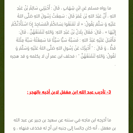
ما رواه مسلم عَنِ ابْنِ شِهَابٍ ، قَالَ : أَخْبَرَنِي سَالِمُ بْنُ عَبْدِ
اللهِ ، أَنَّ عَبْدَ اللهِ بْنَ عُمَرَ قَالَ : سَمِعْتُ رَسُولَ اللهِ صَلَّى اللهُ
عَلَيْهِ وَ سَلَّمَ يَقُولُ: « لَا تَمْنَعُوا نِسَاءَكُمُ الْمَسَاجِدَ إِذَا اسْتَأْذَنَّكُمْ
إِلَيْهَا » ، قَالَ: فَقَالَ بِلَالُ بْنُ عَبْدِ اللهِ: وَاللهِ لَنَمْنَعُهُنَّ ، قَالَ:
فَأَقْبَلَ عَلَيْهِ عَبْدُ اللهِ : فَسَبَّهُ سَبًّا سَيِّئًا مَا سَمِعْتُهُ سَبَّهُ مِثْلَهُ
قَطُّ ، وَ قَالَ : " أُخْبِرُكَ عَنْ رَسُولِ اللهِ صَلَّى اللهُ عَلَيْهِ وَسَلَّمَ وَ
تَقُولُ: وَاللهِ لَنَمْنَعُهُنَّ " ؛ فحلف ابن عمر أن لا يكلمه و قد هجره
.
3- تأديب عبد الله ابن مغفل لابن أخيه بالهجر :
ما أخرجه ابن ماجه في سننه عن سعيد بن جبير عن عبد الله
بن مغفل ، أنه كان جالسا إلى جنبه ابن أخ له فخذف فنهاه ، و