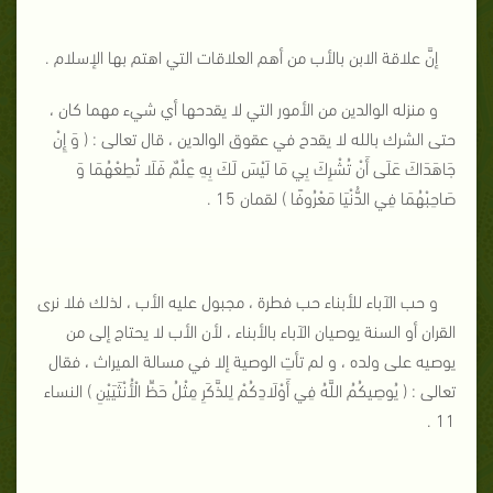
إنَّ علاقة الابن بالأب من أهم العلاقات التي اهتم بها الإسلام .
و منزله الوالدين من الأمور التي لا يقدحها أي شيء مهما كان ،
حتى الشرك بالله لا يقدح في عقوق الوالدين ، قال تعالى : ( وَ إِنْ
جَاهَدَاكَ عَلَى أَنْ تُشْرِكَ بِي مَا لَيْسَ لَكَ بِهِ عِلْمٌ فَلَا تُطِعْهُمَا وَ
صَاحِبْهُمَا فِي الدُّنْيَا مَعْرُوفًا ) لقمان 15 .
و حب الآباء للأبناء حب فطرة ، مجبول عليه الأب ، لذلك فلا نرى
القران أو السنة يوصيان الآباء بالأبناء ، لأن الأب لا يحتاج إلى من
يوصيه على ولده ، و لم تأتِ الوصية إلا في مسالة الميراث ، فقال
تعالى : ( يُوصِيكُمُ اللَّهُ فِي أَوْلَادِكُمْ لِلذَّكَرِ مِثْلُ حَظِّ الْأُنْثَيَيْنِ ) النساء
11 .