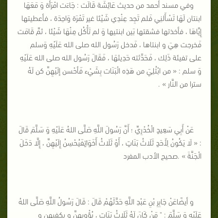
وفي مسند أحمد من حديث عَائِشَة قَالَت : جَاءَت امْرَأَة وَ مَعَهَا
ابنتان لَهَا تَسْأَلنِي فَلم تَجِد عِنْدِي شَيْئا غير تَمْرَة وَاحِدَة ، فأعطيتها
إِيَّاهَا ، فأخذتها فشقتها بَين ابنتيها وَ لم تَأْكُل مِنْهَا شَيْئا ، ثمَّ قَامَت
فَخرجت هِيَ و ابنتاها ، فَدخل رَسُول الله صلى الله عَلَيْهِ وَسلم
على تفيئة ذَلِك ، فَحَدَّثته حَدِيثهَا ، فَقَالَ رَسُول الله صلى الله عَلَيْهِ
وَ سلم : « من ابْتُلِيَ من هَذِه الْبَنَات بِشَيْء فَأحْسن إلَيْهِنَّ كن لَهُ
سترا من النَّار » .
عَنْ أَبِي سَعِيدٍ الْخُدْرِيِّ ؛ أَنَّ رَسُولَ اللَّهِ صَلَّى اللهُ عَلَيْهِ وَ سَلَّمَ قَالَ
: « لَا يَكُونُ لِأَحَدٍ ثَلَاثُ بَنَاتٍ ، أَوْ ثَلَاثُ أَخَوَاتٍفَيُحْسِنُ إِلَيْهِنَّ ، إِلَّا دَخَلَ
الْجَنَّةَ » .صحيح الأدب المفرد
و أيضًاعَنْ جَابِرِ بْنِ عَبْدِ اللَّهِ حَدَّثَهُمْ قَالَ : قَالَ رَسُولُ اللَّهِ صَلَّى اللهُ
عَلَيْهِ وَ سَلَّمَ : " مَنْ كَانَ لَهُ ثَلَاثُ بَنَاتٍ ، يُؤْوِيهِنَّ و يكفيهن و