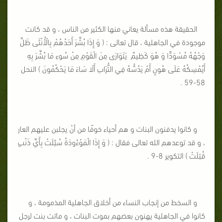
الحقيقة هذه مسألة يعاني منها الكثير من الناس ، و قد كانت
موجودة في الجاهلية ، قال تعالى : ( وَ إِذَا بُشِّرَ أَحَدُهُمْ بِالْأُنْثَى ظَلَّ
وَجْهُهُ مُسْوَدًّا وَ هُوَ كَظِيمٌ يَتَوَارَى مِنَ الْقَوْمِ مِنْ سُوءِ مَا بُشِّرَ بِهِ
أَيُمْسِكُهُ عَلَى هُونٍ أَمْ يَدُسُّهُ فِي التُّرَابِ أَلَا سَاءَ مَا يَحْكُمُونَ ) النحل
58-59 .
و كانوا يدفنون البنات و هم أحياء خوفًا من أنْ يجلبن عليهم العار
، و قد توعدهم الله تعالى فقال : ( وَ إِذَا الْمَوْءُودَةُ سُئِلَتْ بِأَيِّ ذَنْبٍ
قُتِلَتْ ) التكوير 8-9 .
و السخط من إنجاب النساء من أخلاق الجاهلية المذمومة ، و
كانوا في الجاهلية يهنون بعضهم بموت البنات ، و ماتت بنت لرجل