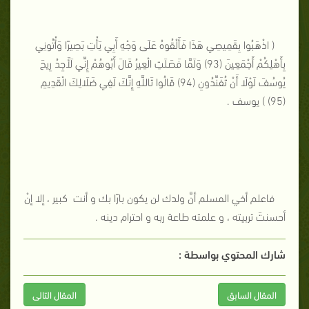
( اذْهَبُوا بِقَمِيصِي هَذَا فَأَلْقُوهُ عَلَى وَجْهِ أَبِي يَأْتِ بَصِيرًا وَأْتُونِي
بِأَهْلِكُمْ أَجْمَعِينَ (93) وَلَمَّا فَصَلَتِ الْعِيرُ قَالَ أَبُوهُمْ إِنِّي لَأَجِدُ رِيحَ
يُوسُفَ لَوْلَا أَنْ تُفَنِّدُونِ (94) قَالُوا تَاللَّهِ إِنَّكَ لَفِي ضَلَالِكَ الْقَدِيمِ
(95) ) يوسف .
فاعلم أخي المسلم أنَّ ولدك لن يكون بارًا بك و أنت كبير ، إلا إنْ
أحسنتَ تربيته ، و علمته طاعة ربه و احترام دينه .
شارك المحتوي بواسطة :
المقال السابق
المقال التالى