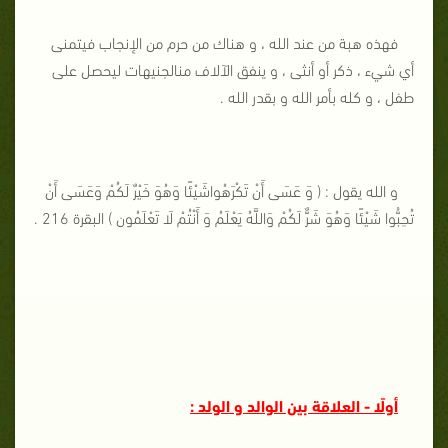
فهذه هبة من عند الله ، و هناك من حرم من الإنجاب فيتمنى
أي شيء ، ذكر أو أنثى ، و ينفق الآلاف منالجنيهات ليحصل على
طفل ، و كله بأمر الله و بقدر الله .
و الله يقول : ( وَ عَسَى أَنْ تَكْرَهُواشَيْئًا وَهُوَ خَيْرٌ لَكُمْ وَعَسَى أَنْ
تُحِبُّوا شَيْئًا وَهُوَ شَرٌّ لَكُمْ وَاللَّهُ يَعْلَمُ وَ أَنْتُمْ لَا تَعْلَمُون ) البقرة 216 .
أولًا - العلاقة بين الوالد و الولد :