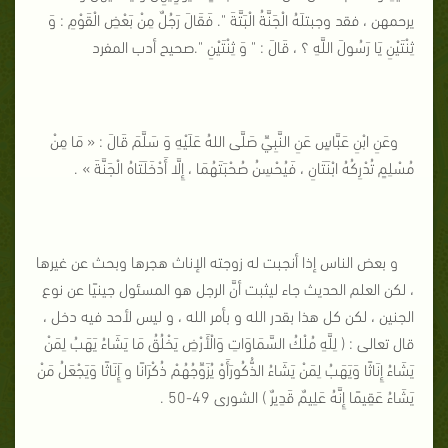
يرحمهن ، فقد وجبتلَهُ الْجَنَّةُ الْبَتَّةَ ". فَقَالَ رَجُلٌ مِنْ بَعْضِ الْقَوْمِ : وَ
ثِنْتَيْنِ يَا رَسُولَ اللَّهِ ؟ ، قَالَ : " وَ ثِنْتَيْنِ ".صحيح أدب المفرد
وعَنِ ابْنِ عَبَّاسٍ عَنِ النَّبِيِّ صَلَّى اللهُ عَلَيْهِ وَ سَلَّمَ قَالَ : « مَا مِنْ
مُسْلِمٍ تُدْرِكُهُ ابْنَتَانِ ، فَيُحْسِنُ صُحْبَتَهُمَا ، إِلَّا أَدْخَلَتَاهُ الْجَنَّةَ » .
و بعض الناس إذا أنجبت له زوجته الإناث هجرها وبحث عن غيرها
، لكن العلم الحديث جاء ليثبت أنَّ الرجل هو المسئول جينيًا عن نوع
الجنين ، لكن كل هذا بقدر الله و بأمر الله ، و ليس لأحد فيه دخل ،
قال تعالى : ( لِلَّهِ مُلْكُ السَّمَاوَاتِ وَالْأَرْضِ يَخْلُقُ مَا يَشَاءُ يَهَبُ لِمَنْ
يَشَاءُ إِنَاثًا وَيَهَبُ لِمَنْ يَشَاءُ الذُّكُورَأَوْ يُزَوِّجُهُمْ ذُكْرَانًا و َإِنَاثًا وَيَجْعَلُ مَنْ
يَشَاءُ عَقِيمًا إِنَّهُ عَلِيمٌ قَدِيرٌ ) الشورى 49-50 .