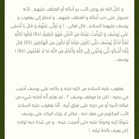
و لكنَّ الله لم يوصِ الأب ببر أبنائه أو العطف عليهم ، لأنه
مجبول على حب أبنائه و العطف عليهم ، و لننظر إلى يعقوب و
يوسف عليهما السلام ، قال تعالى : ( وَ تَوَلَّى عَنْهُمْ وَ قَالَ يَا أَسَفَى
عَلَى يُوسُفَ وَ ابْيَضَّتْ عَيْنَاهُ مِنَ الْحُزْنِ فَهُوَ كَظِيمٌ (84) قَالُوا تَاللَّهِ
تَفْتَأُ تَذْكُرُ يُوسُفَ حَتَّى تَكُونَ حَرَضًا أَوْ تَكُونَ مِنَ الْهَالِكِينَ (85) قَالَ
إِنَّمَا أَشْكُو بَثِّي وَحُزْنِي إِلَى اللَّهِ وَأَعْلَمُ مِنَ اللَّهِ مَا لَا تَعْلَمُونَ (86) )
يوسف .
يعقوب عليه السلام من كثره حزنه و بكاءه على يوسف أصيب
في بصره ؛ لكن ما موقف يوسف ؟ ، لم نعلم أنّه أصابه شيء من
فراقه لأبيه أو من حزنه على فراق أبيه ، أمّا يعقوب عليه السلام
الأب المكلوم في فقد ابنه ، فكان لا يترك البكاء على يوسف
شوقًا إليه وخوفًا عليه حتى أُصيبت عينه ، و من شدة حبه لولده
كان يعرف رائحة ثيابه .!