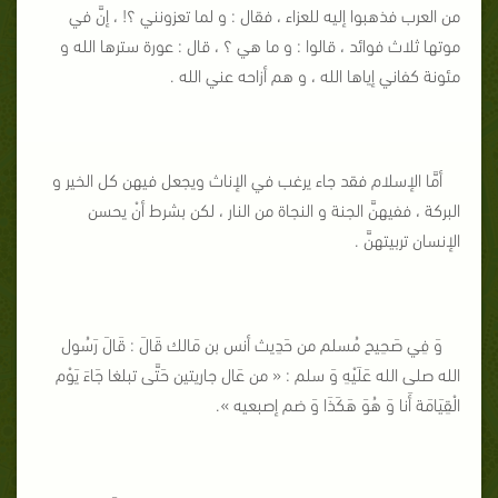
من العرب فذهبوا إليه للعزاء ، فقال : و لما تعزونني ؟! ، إنَّ في
موتها ثلاث فوائد ، قالوا : و ما هي ؟ ، قال : عورة سترها الله و
مئونة كفاني إياها الله ، و هم أزاحه عني الله .
أمَّا الإسلام فقد جاء يرغب في الإناث ويجعل فيهن كل الخير و
البركة ، ففيهنَّ الجنة و النجاة من النار ، لكن بشرط أنْ يحسن
الإنسان تربيتهنَّ .
وَ فِي صَحِيح مُسلم من حَدِيث أنس بن مَالك قَالَ : قَالَ رَسُول
الله صلى الله عَلَيْهِ وَ سلم : « من عَال جاريتين حَتَّى تبلغا جَاءَ يَوْم
الْقِيَامَة أَنا وَ هُوَ هَكَذَا وَ ضم إصبعيه
«
.