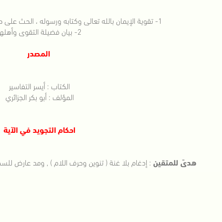
1- تقوية الإيمان بالله تعالى وكتابه ورسوله ، الحث على طلب الهداية من الكتاب الكريم
2- بيان فضيلة التقوى وأهلها
المصدر
الكتاب : أيسر التفاسير
المؤلف : أبو بكر الجزائري
احكام التجويد في الآية
هدىً للمتقين
: إدغام بلا غنة ( تنوين وحرف اللام ) , ومد عارض للسكون 2 أو 4 أو 6 حركات في كلمة 