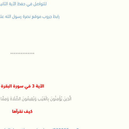
للتواصل في حفظ الآية الثاني
رابط جروب موقع نصرة رسول الله عل
**************
الآية 3 في سورة البقرة
الَّذِينَ يُؤْمِنُونَ بِالْغَيْبِ وَيُقِيمُونَ الصَّلَاةَ وَمِمَّا 
كيف نقرآها