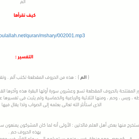
الم
كيف نقرأها
soulallah.net/quran/mshary/002001.mp3
التفسير :
{
الم
} : هذه من الحروف المقطعة تكتب آلم . وتقرأ هك
 المفتتحة بالحروف المقطعة تسع وعشرون سورة أولها البقرة هذه وآخرها القلم 
ه ، ويس ، وحم ، ومنها الثلاثية والرباعية والخماسية ولم يثبت فى تفسيرها 
الذى استأنثر الله تعالى بعلمه إلى الصواب ولذا يقال فيها : 
تخرج منها بعض أهل العلم فائدتين : الأولى أنه لما كان المشركون يمنعون س
بهذه الحروف حم .
. ق . كهيعص وهو منطق غريب عنهم يستميلهم إلى سماع القرآن فيسمعون 