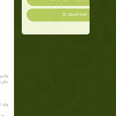
نصرة الرسول ﷺ
والسور
مثل ط
وقد اس
طس 