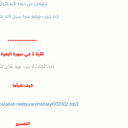
للتواصل في حفظ الآية الأول
رابط جروب موقع نصرة رسول الله عل
*****************
الآية 2 في سورة البقرة
ذَٰلِكَ الْكِتَابُ لَا رَيْبَ ۛ فِيهِ ۛ هُدًى لِلْم
كيف نقرأها
soulallah.net/quran/mshary/002002.mp3
التفسير