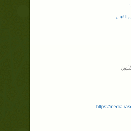
ى
ى الفيس
ُتَّقِينَ
https://media.ra