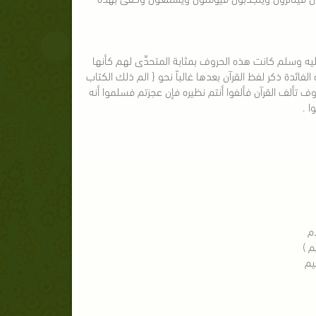
عليه وسلم كانت هذه الحروف بمثابة المتحدِّى لهم كأنها
فائدة ذكر لفظ القرآن بعدها غالباً نحو { الم ذلك الكتاب
روف تألف القرآن فألفوا أنتم نظيره فإن عجزتم فسلموا أنه
ا .
م )