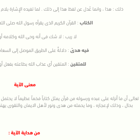
ذلك : هذا ، وانما عُدل عن لفظ هذا إلى ذلك . لما تفيده الإِشارة بلام 
الكتاب
: القرآن الكريم الذى يقرأه رسول الله صلى 
لا ريب : لا شك فى أنه وحى الله وكلامه أ
فيه هدىً
: دلالةٌ على الطريق الموصل إلى السعاد
للمتقين
: المتقين أي عذاب الله بطاعته بفعل أو
معنى الآية
 تعالى أن ما أنزله على عبده ورسوله من قرآن يمثل كتاباً فخماً عظيماً لا يحتمل
بحال ، وذلك لإعجازه ، وما يحمله من هدى ونور لأهل الايمان والتقوى يه
من هداية الآية :