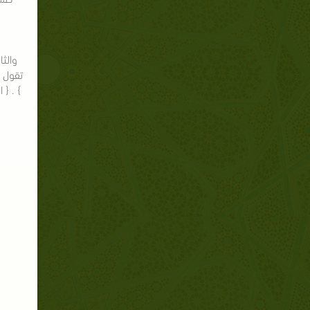
والثا
تقول ل
} . { 