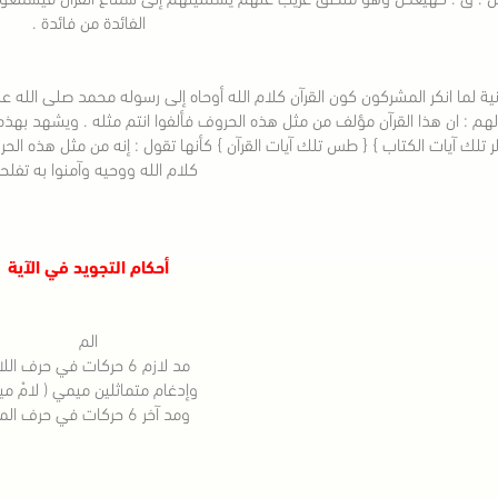
الفائدة من فائدة .
نية لما انكر المشركون كون القرآن كلام الله أوحاه إلى رسوله محمد صلى الله 
هم : ان هذا القرآن مؤلف من مثل هذه الحروف فألفوا انتم مثله . ويشهد بهذه ال
الر تلك آيات الكتاب } { طس تلك آيات القرآن } كأنها تقول : إنه من مثل هذه الح
كلام الله ووحيه وآمنوا به تفلحو
أحكام التجويد في الآية
الم
مد لازم 6 حركات في حرف اللام
وإدغام متماثلين ميمي ( لامْ مي
ومد آخر 6 حركات في حرف الميم