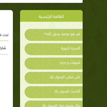
القائمة الرئيسية
من هو محمد رسول الله؟
تحت ق
شارك
السيرة النبوية
شبهات و ردود
على خطى الرسول ﷺ
أحاديث الرسول ﷺ
رجال ونساء حول الرسول ﷺ