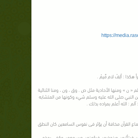
https://media.ra
ذا : ألِفْ لام مِّيمْ .
« ن » ومنها الأحادية مثل ص . وق ، ون ، ومنا الثنائية
عن النبي صلى الله عليه وسلم شيء وكونها من المتشابه
آلم : الله أعلم بمراده بذلك .
ماع القرآن مخافة أن يؤثر فى نفوس السامعين كان النطق
فيتأثرون وينجذبون فيؤمنون ويسمعون وكفى بهذه