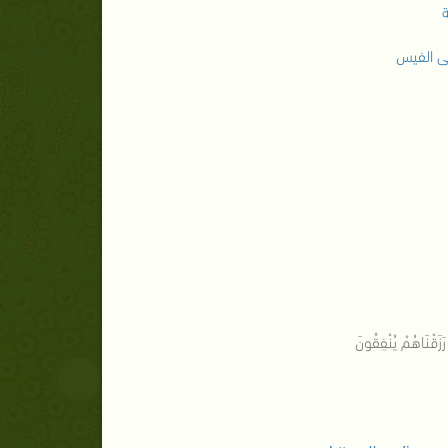
ة
ى الفيس
رَزَقْنَاهُمْ يُنْفِقُونَ