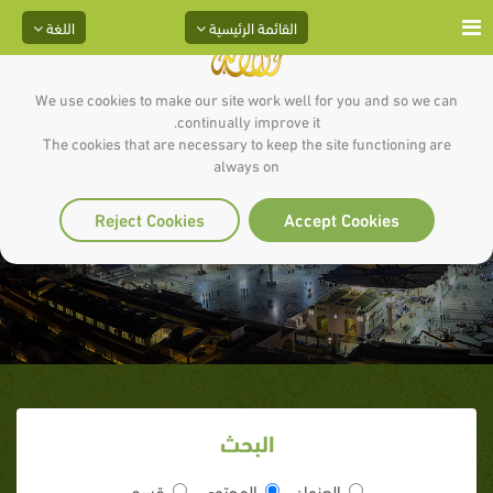
القائمة الرئيسية
اللغة
We use cookies to make our site work well for you and so we can
continually improve it.
The cookies that are necessary to keep the site functioning are
always on
أنا ثعبان
Reject Cookies
Accept Cookies
البحث
العنوان
المحتوى
قسم