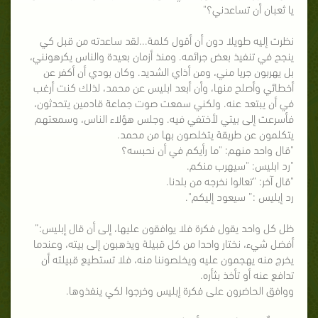
يا ثعبان أن تساعدني؟"
نظرت إليه طويلا دون أن أقول كلمة...لقد ساعدته من قبل كي
ينجح في تنفيذ بعض جرائمه. ومنذ أزمان بعيدة والناس يكرهونني،
بل يهربون جريا مني، ومن أذاي الشديد. وكان بودي أن أكفر عن
أخطائي وأصلح منها، وأن أبعد ابليس عن محمد، لذلك كنت أرغب
في أن يبتعد عنه. ولكني سمعت صوت جماعة قادمين يتحدثون،
فأسرعت إلى بيتي لأختفي فيه. وجلس هؤلاء الناس، وسمعتهم
يتكلمون عن طريقة يتخلصون بها من محمد.
"قال واحد منهم: "ما رأيكم في أن نحبسه؟
"رد ابليس: "سيهرب منكم.
"قال آخر: "تعالوا نخرجه من بلدنا.
رد إبليس :” سيعود إليكم".
ظل كل واحد يقول فكرة فلا يوافقون عليها، إلى أن قال إبليس:”
أفضل شيء، نختار واحدا من كل قبيلة ويذهبون إلى بيته، وعندما
يخرج منه يهجمون عليه ويخلصوننا منه، فلا تستطيع قبيلته أن
تدافع عنه أو تأخذ بثأره.
ووافق الحاضرون على فكرة إبليس وخرجوا لكي ينفذوها.