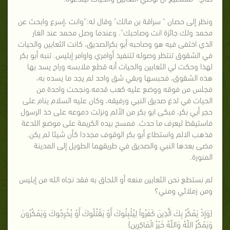
ونظر إلى حصان " سراقة بن مالك" وقال له:”وانت ،إسرع وابحث عن
محمد ولك جائزة انت وصاحبك". وعندما وصل محمد عند الغار
الذي اختفى فيه هو وصاحبه أبو بكرالصديق، كانت الثعابين والحيات
في الشقوق تنتظر وصوله لتنفيذ أوامري واوامر إبليس. تنبه أبو بكر
لهذا وحكت لي الثعابين والحيات أنه قطع ملابسه وراح يسد بها
هذه الشقوق، فحبسها وبقي شق واحد لم يجد ما يسده به،
فجلس من فوقه ووضع عليه كعب قدمه.ونجحت واحدة من
الحيات في لدغ صديق النبي ورفيقه، وكان عليه السلام ينام على
حجر أبي بكر، فبكى ابو بكر من الألم ونزلت دموعه على خذ الرسول
فاستيقظ ليعرف ما حدث. فمسح بيده الكريمة على موضع اللدغة
فذهب الالم واستطاع أبو بكر الوقوف مجددا كأن شيئا لم يكن.
مضى بعدها النبي والصديق في طريقهما الطويل إلى المدينة
المنورة.
لم نستطع نحن الثعابين منعه أو اللحاق به فقد نجاه الله من إبليس
ومن زملائي ومني؟
{وَإذْ يَمْكُرُ بِكَ الَّذِينَ كَفَرُواْ لِيُثْبِتُوكَ أَوْ يَقْتُلُوكَ أَوْ يُخْرِجُوكَ وَيَمْكُرُونَ
وَيَمْكُرُ اللّهُ وَاللّهُ خَيْرُ الْمَاكِرِين}