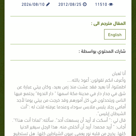
2026/08/10
2012/08/25
11510
المقال مترجم الى :
English
شارك المحتوي بواسطة :
أنا ثعبان
وأعرف انكم تقولون: أعوذ بالله....
اطمئنوا، أنا بعيد فقد عشت منذ زمن بعيد، وكان بيتي عبارة عن
شق في جدار دار في مدينة مكة اسمها " دار الندوة" يجتمع فيها
الناس ويتحدثون في كل أمورهم وقد خرجت من بيتي يوما لأجد
أمامي رجلا يلبس ملابس سوداء وعندما عرفته قلت له :”أنت
الشيطان إبليس".
قال لي :” أسكت لا أريد أن يسمعك أحد". سألته:”لماذا أنت هنا؟".
أجاب: “ أريد محمدا. أريد أن أتخلص منه. هذا الرجل سيغير الدنيا
كلها. يخرج من قلبه نور يعمي عيون الشياطين كلها. هل تستطيع