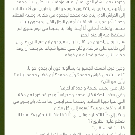
وخرجتٌ من الشق الذي أعيش فيه، وزحفت ليلا حتى بيت محمد.
ورأيتهم يحيطون به ينتظرون خروجه وكانوا ينظرون من ثقب الباب
إلى الفراش الذي ينام فيه محمد ليجدوه في مكانه، وعليه الغطاء.
وحدث أمر عجيب، لقد ثقلت أجفان الرجال الذين يحيطون ببيت
محمد، وثقلت أجفاني أنا أيضا، واذا بنا جميعا في نوم عميق لم
نستيقظ منه إلا عند الفجر.
هب الرجال ينظرون من ثقب الباب، فيجدون ابن عم النبي علي بن
أبي طالب على فراشه، وكان علي صغيرا شجاعا لم يخف أن يرقد
مكان النبي ويضع غطاءه من فوقه.
وحين خرج، أمسك الجميع به يسألونه دون أن يجدوا جوابا.
“ لما انت في فراش محمد؟ وأين محمد؟ أين قضى محمد ليلته ؟
وأين هو الآن؟
كان علي يجيب بكلمة واحدة"لا أعرف"
وفي هذه اللحظة كان محمد وصديقه أبو بكر قد خرجا من مكة
التي لقيا فيها العذاب. وعندما علم إبليس بما حدث، راح يصرخ في
الناس:”كيف يهرب؟!اتبعوه إ|لى كل مكان.
ونظر إلي -أنا الثغبان- وقال لي:”أنت! لماذا لا تلحق به؟ لماذا لا
تقطع عليه الطريق؟!”
قلت:”لقد سبقني"
صاح:” تستطيع ان توصي الثعابين والحيات ليلدغوه!”