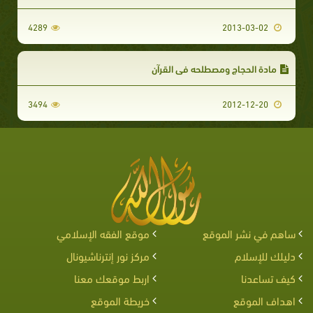
4289
2013-03-02
مادة الحجاج ومصطلحه في القرآن
3494
2012-12-20
ساهم في نشر الموقع
موقع الفقه الإسلامي
دليلك للإسلام
مركز نور إنترناشيونال
كيف تساعدنا
اربط موقعك معنا
اهداف الموقع
خريطة الموقع