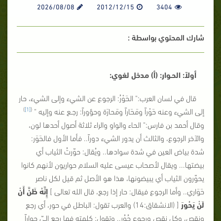
2026/08/08
2012/12/15
3404
شارك المحتوي بواسطة :
أولاً: الحـوار: (أ) مدخل لغوي:
قال في لسان العرب:" الحَوْرُ: الرجوع عن الشيء وإلى الشيء، حار
)
[1]
(
إلى الشيء وعنه حَوْراً ومَحَاراً ومَحارَة وحؤوراً: رجـع عنه وإليه "
وقال أحمد بن فارس:" الحاء والواو والراء ثلاثة أصول أحدها لون،
والآخر الرجوع، والثالث أن يدور الشيء دوراً.. فأما الأول فالحَوَر:
شدة بياض العين في شدة سوادها.. ويُقال: حوّرتُ الثياب أي
بيضتها... ويقال لأصحاب عيسى عليه السلام حواريون لأنهم كانوا
يحوّرون الثياب أي يبيضونها، هذا هو الأصل ثم قيل لكل ناصر
حَوَاري.. وأما الرجوع فيقال: حار إذا رجع، قال الله تعالى ]
إِنَّهُ ظَنَّ أَنْ
لَنْ يَحُورَ
[ (الانشقاق:14) والعرب تقول: الباطل في حور، أي رجع
ونقص، وكل نقص ورجوع حُوُر.. وتقول: كلمته فما رجع إليّ حِواراً