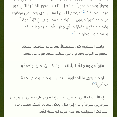
وحَوَاراً ومَحْوَرة وحَوِيراً.. والأصل الثالث: المحور: الخشبة التي تدور
)
[2]
(
فيها المحالة "
ويوضح اللسان المعنى الذي يدخل في موضوعنا
من مادة "حور" فيقول: "وكلمته فما رجـع إليَّ حَوَاراً وحِوَاراً
ومُحاورةً وحَوِيراً ومَحْوَرةً.. أي جواباً، وأحار عليه جوابه: ردّه،
)
[3]
(
والمحاورة: المجاوبة "
.
ولفظ المحاورة كان مستعملاً عند عرب الجاهلية بمعناه
المعروف اليوم، وقد ورد في معلقة عنترة قوله عن فرسه:
فازورّ من وقـع القَـنا بلَبَـانه وشـكا إليَّ بعَـبرةٍ وتحمحُمِ
لو كان يدري ما المحاورةُ اشتكى ولكان لو علم الكلامَ
)
[4]
(
مكلّمي
إن الأصل الدلالي الحسيّ للمادة إذاً يقوم على معنى الرجوع من
شيء إلى شيء أو حال إلى حال، ولكن للمادة شبكة معقدة من
الدلالات المتوالدة عبر لغة العرب الواسعة الثرية.