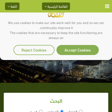
القائمة الرئيسية
اللغة
We use cookies to make our site work well for you and so we can
continually improve it.
The cookies that are necessary to keep the site functioning are
always on
الحـوار: مدخل لغوي
Reject Cookies
Accept Cookies
البحث
العنوان
المحتوى
قسم