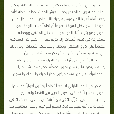
والحوار في القرآن يقص ما حدث، إنه يعتمد على الحكاية، ولكن
القرآن بدقته وبيانه المعجز يجعلنا نعيش الحدث لحظة بلحظة كأنما
يحدث أمام أعيننا لأول مرة، إنه يحرك الأشخاص بالحوار الدال على
المواقف، سواء كان الموقف صراعاً أم تعلماً حسب الهدف من
الحوار، وهو يترك أثناء الحوار مجالات لعقل المتلقي ووجدانه
للمشاركة في تصور الأحداث، إنه يترك بعض " الفجوات " السياقية
اعتماداً على ذوق المتلقي وذكائه وحساسيته للأحداث ومن ذلك
في قصة يوسف أن القرآن بعد أن ذكر قصة شراء المصريّ لـه
ووصيته لامرأته بإكرام مثواه... يترك القرآن هذه الفترة من حياة
يوسف ليتصورها الإنسان تصوراً، وفجأة نجد يوسف شاباً فتياً
تراوده امرأة العزيز عن نفسه فيكون حوار الصراع والاتهام والسجن.
ونحن في الحوار القرآني لا نجد أشخاصاً يمثلون أدواراً أعدت لها
الحوارات مسبقاً كما في الحوار الأدبي في القصة والمسرح
والسينما، إننا في القرآن نلتقي مع الأشخاص صانعي الحدث، نتلقى
الكلمات من أفواههم مباشرة، نسمع أصواتهم ونحس حركاتهم حية
نابضة محملة بالآراء والمشاعر، إننا نسمع صوت يوسف وهو يقول