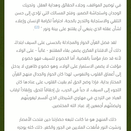
في توضيح المواقف، وجلاء الحقائق وهداية العقل وتحريك
الوجدان واستجاشة الضمير، وفتح المسالك التي تؤدي إلى حسن
التلقي والاستجابة والتدرج بالحجة، احتراماً لكرامة الإنسان وإعلاء
)
[2]
(
لشأن عقله الذي ينبغي أن يقتنع على بينة ونور "
.
لقد فضل القرآن الحوار والمجادلة بالحسنى على السيف ابتداءً،
ذلك أن الاقتناع الفكري يضمن بقاء المقتنع - غالباً - على الولاء
لأنه قد صار مؤمناً بالقضية، أما الخضوع للسيف فهو خضوع
مؤقت لا يضمن الاستمرار على الولاء، وهو خضوع ظاهري لا يدخل
إلى أعماق القلوب والنفوس، لهذا كان الحوار والجدال منهج القرآن
المختار بداية، فإذا وضح الحق ثم بقيت القلوب على عنادها كان
اللجوء إلى السيف، لا حباً في الحرب، بل إحقاقاً للحق، وإنقاذاً لرقاب
العباد من التردي في مهاوي الشيطان الذي أقسم ليغوينّهم
وليضلنّهم أجمعين إلا عباد الله المخلصين.
ذلك المنهج هو ما كانت تتبعه حضارتنا حين فتحت الأمصار
ونشرت النور فأنقذت الملايين من الجور والكفر، ذلك كله يوجزه