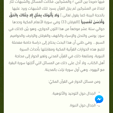
فيها صريحاً بين النبي r والمشركين، فكانت المسائل والشبهات تثار
ابتداءً من المشركين ثم ينزل القرآن يسرد تلك الشبهات ويرد عليها
بالحجة البينة كما يقول تعالى ]
وَلا يَأْتُونَكَ بِمَثَلٍ إِلا جِئْنَاكَ بِالْحَقِّ
وَأَحْسَنَ تَفْسِيراً
[(الفرقان:33) وفي سورة الأنعام المكية وحدها
حوالي ستة عشر موضعاً من هذا اللون الحواري، وهو بيّن كذلك في
سور: يونس والنحل والإسراء والكهف والفرقان والزخرف والحواميم
السبع... وفي ظني أن هذا البحث يحتاج إلى دراسة خاصة مفصلة
لتتبع هذه الحوارات القرآنية المكية ومقابلتها بأحداث السيرة
النبوية، ومتابعة ذلك في القرآن المدني وتغير الحوار إلى محاجة
أهل الكتاب، ولا أدل على ذلك من المسائل التي أثارتها سورة البقرة
مع اليهود، وهي أول سورة نزلت بالمدينة.
ومن مسائل الحوار في القرآن المكيّ:
1- الجدال حول التوحيد والألوهية.
2- الجدال حول النبوة.