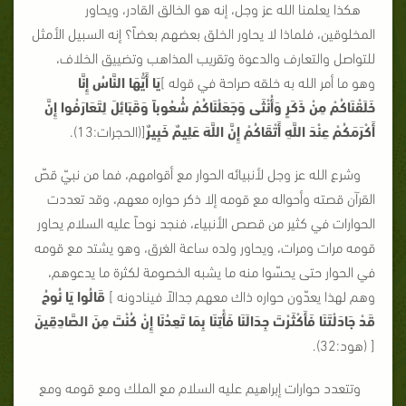
هكذا يعلمنا الله عز وجل، إنه هو الخالق القادر، ويحاور
المخلوقين، فلماذا لا يحاور الخلق بعضهم بعضاً؟ إنه السبيل الأمثل
للتواصل والتعارف والدعوة وتقريب المذاهب وتضييق الخلاف،
وهو ما أمر الله به خلقه صراحة في قوله ]
يَا أَيُّهَا النَّاسُ إِنَّا
خَلَقْنَاكُمْ مِنْ ذَكَرٍ وَأُنْثَى وَجَعَلْنَاكُمْ شُعُوباً وَقَبَائِلَ لِتَعَارَفُوا إِنَّ
أَكْرَمَكُمْ عِنْدَ اللَّهِ أَتْقَاكُمْ إِنَّ اللَّهَ عَلِيمٌ خَبِيرٌ
[(الحجرات:13).
وشرع الله عز وجل لأنبيائه الحوار مع أقوامهم، فما من نبيّ قصّ
القرآن قصته وأحواله مع قومه إلا ذكر حواره معهم، وقد تعددت
الحوارات في كثير من قصص الأنبياء، فنجد نوحاً عليه السلام يحاور
قومه مرات ومرات، ويحاور ولده ساعة الغرق، وهو يشتد مع قومه
في الحوار حتى يحسّوا منه ما يشبه الخصومة لكثرة ما يدعوهم،
وهم لهذا يعدّون حواره ذاك معهم جدالاً فينادونه ]
قَالُوا يَا نُوحُ
قَدْ جَادَلْتَنَا فَأَكْثَرْتَ جِدَالَنَا فَأْتِنَا بِمَا تَعِدُنَا إِنْ كُنْتَ مِنَ الصَّادِقِينَ
[ (هود:32).
وتتعدد حوارات إبراهيم عليه السلام مع الملك ومع قومه ومع