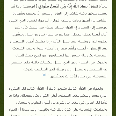
لامرأة العزيز ]
مَعَاذَ اللَّهِ إِنَّهُ رَبِّي أَحْسَنَ مَثْوَايَ
[ (يوسف: 23) ثم
نسمع صوتها باكية شاكية إلى العزيز، ونسمع ردّ يوسف وشهادة
الشاهد من أهلها وبراءة يوسف الأولى، ثم حوار النسوة الذي انتهى
بيوسف إلى السجن، إن القرآن يجعلنا نعيش مع الحدث كأنه يقع
أمام أعيننا لحظة بلحظة، هذا مع ما نحس نحن من جلال وخشوع
لتلاوة القرآن وتلقيه مما يجعل التأثير - إذا صلحت أجهزة الاستقبال
عند الإنسان - أعـظم وأشد نفعاً، إن "حبكة الحوار واختيار الكلمات
المناسبة لكل حال يتلبس بها المتحاورون هو الذي يبعث الحياة
والحركة في القصة، وهو الذي يجعل للكلمات دلالة ذاتية تستغني
عن التشخيص والتمثيل، وعن تهيئة الجو المناسب للحركة
)
[8]
(
المسرحية التي تنقل الأحداث وتجسّمها "
.
والحوار في القرآن كذلك متنوع، ذلك أن القرآن كتاب الله المقروء
الذي يفسر ويحكم كتابه المنظور، أعني الكون بكل مفرداته، ولذا ما
فرّط الله تعالى في كتابه من شيء من أصول العلوم والمسائل
والحاجات الإنسانية على كثرة ذلك كله وتنوعه، وقد ذكرنا أن الحوار
في القرآن لـه طبيعة القرآن نفسه لغوياً، ونضيف أن لـه طبيعة القرآن