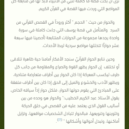
نرى أن بحث قصة ما كاملة لنبي من الأنبياء لابد لها من متابعة كل
المواضع التي وردت فيها القصة في القرآن الكريم.
والحوار من حيث " الحجم " أكثر وروداً في القصص القرآني من
السرد والمتأمل في قصة يوسف التي جاءت كاملة في سورة
واحدة يجدها مجموعة من الحوارات المتتابعة (أحصينا فيها سبعة
عشر حواراً) تتخللها مواضع سردية لربط الأحداث.
وحين نتابع الحوار القرآنيّ سنجد الأفكار أمامنا حية ظاهرة تتلاقى
أو تختلف إن الحوار يظهر القوة والصراع والمقاومة من جانب كل
طرف ليكسب المعركة إذا كان الحوار بين أطراف متعارضة متناحرة،
ويظهر الأدب والخشوع والميل إلى الحق إذا كان بين أطراف متفقة
على المبادئ التي يقوم حولها الحوار، فلكل حوار إذاً سياقه الخاص،
يقول الأستاذ عبد الكريم الخطيب:" والحوار هو وحده من بين
أساليب القول الذي يعتمد عليه فن القصص في خلق الحركة
وتلوينها وتنويعها، فبالحوار تتبادل الشخصيات مواقعها، وتزايل
)
[7]
(
أماكـنها، وتبدل أحوالها وأشكالها "
.