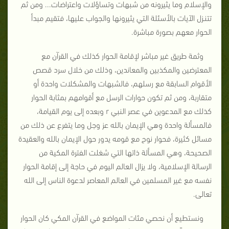
والإسلام وما يثيرونه من شبهات وتساؤلات واعتراضات... ومن ثم
تتنـزل الآيات بالأسئلة التي يثيرونها والجواب عليها، فتقيم مبدأ
الحوار معهم بصورة مباشرة.
وثمة طريق غير مباشر لإقامة الحوار كذلك في القرآن مع
المعترضين والمكذبين والمعاندين، وذلك من خلال سرد قصص
الأقوام السابقة مع رسلهم، فالشبهات والمشكلات واحدة أو
متقاربة، ومن ثم تكون حوارات الرسل مع أقوامهم بمثابة الحوار
كذلك مع المدعوين في عصر النبي r وبعده إلى يوم القيامة،
فالمسألة واحدة وهي الإيمان بالله عز وجل وما يتفرع عن ذلك من
مسائل كثيرة، فحوار نوح مع قومه يدور حول الإيمان بالله والعقيدة
الصحيحة، وهي المسألة ذاتها التي شغلت الفترة المكية من
الرسالة الإسلامية، ولا يزال العالم اليوم في حاجة إلى إقامة الحوار
نفسه مع غير المسلمين في العالم المعاصر لدعوة الناس إلى الله
تعالى.
ونستطيع أن نحصي مئات المواضع في القرآن المكي كان الحوار