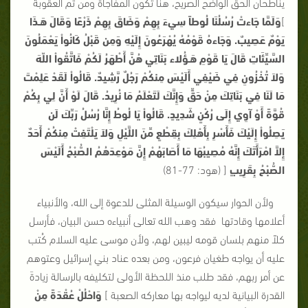
يناطحان الحق الواضح الصريح، هنا تكون المفاجأة ومن ثم العقوبة
]
وَلَمَّا جَاءتْ رُسُلُنَا لُوطاً سِيءَ بِهِمْ وَضَاقَ بِهِمْ ذَرْعًا وَقَالَ هَـذَا
يَوْمٌ عَصِيبٌ. وَجَاءهُ قَوْمُهُ يُهْرَعُونَ إِلَيْهِ وَمِن قَبْلُ كَانُواْ يَعْمَلُونَ
السَّيِّئَاتِ قَالَ يَا قَوْمِ هَـؤُلاء بَنَاتِي هُنَّ أَطْهَرُ لَكُمْ فَاتَّقُواْ اللّهَ
وَلاَ تُخْزُونِ فِي ضَيْفِي أَلَيْسَ مِنكُمْ رَجُلٌ رَّشِيدٌ. قَالُواْ لَقَدْ عَلِمْتَ
مَا لَنَا فِي بَنَاتِكَ مِنْ حَقٍّ وَإِنَّكَ لَتَعْلَمُ مَا نُرِيدُ. قَالَ لَوْ أَنَّ لِي بِكُمْ
قُوَّةً أَوْ آوِي إِلَى رُكْنٍ شَدِيدٍ. قَالُواْ يَا لُوطُ إِنَّا رُسُلُ رَبِّكَ لَن
يَصِلُواْ إِلَيْكَ فَأَسْرِ بِأَهْلِكَ بِقِطْعٍ مِّنَ اللَّيْلِ وَلاَ يَلْتَفِتْ مِنكُمْ أَحَدٌ
إِلاَّ امْرَأَتَكَ إِنَّهُ مُصِيبُهَا مَا أَصَابَهُمْ إِنَّ مَوْعِدَهُمُ الصُّبْحُ أَلَيْسَ
الصُّبْحُ بِقَرِيبٍ
[ (هود: 77-81)
ولأن الحوار سيكون الوسيلة المثلى للدعوة إلى الله، والأنبياء
أعلامها وقادتها فقد وهب الله تعالى أنبياءه حسن البيان، فأرسل
كلاً منهم بلسان قومه ليبين لهم، ولأن موسى عليه السلام كُتب
عليه أن يواجه طغيان فرعون، ومن بعده عناد بني إسرائيل وعتوهم
عن أمر ربهم، فقد طلب منذ اللحظة الأولى لتكليفه بالرسالة زيادةَ
القدرة البيانية لديه ليواجه بها معاركه الصعبة ]
وَاحْلُلْ عُقْدَةً مِنْ