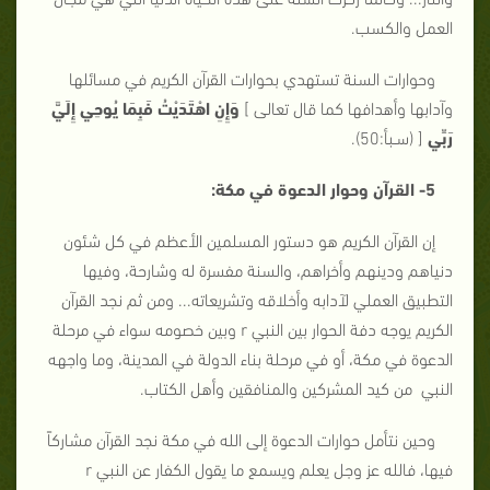
العمل والكسب.
وحوارات السنة تستهدي بحوارات القرآن الكريم في مسائلها
وآدابها وأهدافها كما قال تعالى ]
وَإِنِ اهْتَدَيْتُ فَبِمَا يُوحِي إِلَيَّ
رَبِّي
[ (سـبأ:50).
5- القرآن وحوار الدعوة في مكة:
إن القرآن الكريم هو دستور المسلمين الأعظم في كل شئون
دنياهم ودينهم وأخراهم، والسنة مفسرة له وشارحة، وفيها
التطبيق العملي لآدابه وأخلاقه وتشريعاته... ومن ثم نجد القرآن
الكريم يوجه دفة الحوار بين النبي r وبين خصومه سواء في مرحلة
الدعوة في مكة، أو في مرحلة بناء الدولة في المدينة، وما واجهه
النبي من كيد المشركين والمنافقين وأهل الكتاب.
وحين نتأمل حوارات الدعوة إلى الله في مكة نجد القرآن مشاركاً
فيها، فالله عز وجل يعلم ويسمع ما يقول الكفار عن النبي r