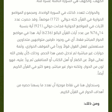
الكهف، والكهف هي السورة الثامنة عشرة منه.
والحوارات تتعدد كذلك في السورة الواحدة، ومجموع المواضع
الحوارية في القرآن كـله حـوالي (172) موضعاً، وقد حصرت عدد
الآيات في المواضع الحوارية فجاءت حوالي (921) آية بنسبة
14
76% من عدد آيات القرآن البالغ (6236) آية، هذا في مواضع
و
الحوار المباشر فقط، أي في وجود طرفين متواجهين متحاورين
مستعملين لفعل القول قولاً ورداً في الموقف الحواري، وثمة
حوارات غير مباشرة لم تدخل ضمن هذا الحصر، وذلك كأن يقص الله
تعالى قولاً عن الكفار أو أهل الكتاب أو المنافقين ثم يردّ عليه، فهو
لون من الحوار، ولكنه حوار غير مباشر، وهو كثير في القرآن الكريم
أيضاً.
وسنحاول هنا في نقاط موجزة أن نعدد ما يسعنا حصره من
أهداف الحوار في القرآن الكريم.
ومن ذلك: