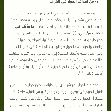
2- من أهداف الحوار في القرآن:
تتنوع مقاصد الحوار وأهدافه في القرآن تنوع مقاصد القرآن
نفسه، وهي تشمل أشياء لا يحدّها عند التحليل والاستقصاء حصرٌ،
لأنه رسالة الله الخالدة والأخيرة إلى أهل الأرض ]
مَا فَرَّطْنَا فِي
الْكِتَابِ مِنْ شَيْءٍ
[ (الأنعام:38) وبعض ما جاء في القرآن سرداً بلا
حوار دار حوله الحوار في السنة النبوية كثيراً، كمواضيع الميراث
والفقه والعبادات، فالحوار هو الوسيلة المفضلة في كتب الله
وفي سنن رسله وأنبيائه للدعوة إلى الله تعالى، ولذا تتنوع المقاصد
والأهـداف، حيث "لم يقتصر الحوار على نوع معين كالعقيدة أو الدين
عامة، بل شمل كل أوجـه الحياة دينية كانت أو سياسية أو اجتماعية
)
[5]
(
أو غير ذلـك "
.
وقد ورد الحوار المباشر - أي بين أطراف تتحاور حواراً مباشراً- في
القرآن الكريم في أربعين سورة، وهو قدر كبير من القرآن، خاصة إذا
علمنا أن الحوار يرد في السور الطوال غالباً، ويقل في القصار، وهذه
الطوال تمثل أكثر القرآن، إذ إن نصفه عند الآية الرابعة والسبعين من