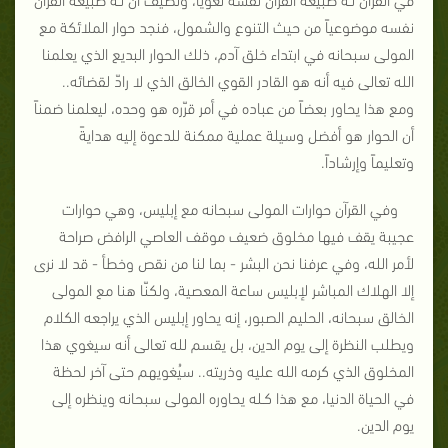
نفسه موضوعياً من حيث التنوع والشمول، فنجد حوار الملائكة مع
المولى سبحانه في ابتداء خلق آدم، ذلك الحوار البديع الذي يعلمنا
الله تعالى فيه أنه هو القادر القوي الخالق الذي لا رادّ لقضائه..
ومع هذا يحاور بعضاً من عباده في أمر قرّره هو وحده، ليعلمنا ضمناً
أن الحوار هو أفضل وسيلة عملية ممكنة للدعوة إليه هدايةً
وتعليماً وإرشاداً.
وفي القرآن حوارات المولى سبحانه مع إبليس، وهي حوارات
عجيبة يقف فيها مخلوق ضعيف موقف العاصي الرافض صراحة
لأمر الله، وفي عرفنا نحن البشر - بما لنا من نقص وخطأ - قد لا نرى
إلا الهلاك المباشر لإبليس ساعة المعصية، ولكنّا هنا مع المولى
الخالق سبحانه، الحليم الصبور، إنه يحاور إبليس الذي يراجعه الكلام
ويطلب النظرة إلى يوم الدين، بل يقسم لله تعالى أنه سيغوي هذا
المخلوق الذي كرمه الله عليه وذريته.. سيُغويهم حتى آخر لحظة
في الحياة الدنيا، مع هذا كـله يحاوره المولى سبحانه وينظره إلى
يوم الدين.