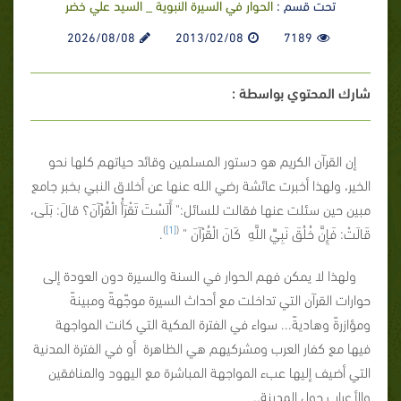
تحت قسم :
الحوار في السيرة النبوية _ السيد علي خضر
2026/08/08
2013/02/08
7189
شارك المحتوي بواسطة :
إن القرآن الكريم هو دستور المسلمين وقائد حياتهم كلها نحو
الخير، ولهذا أخبرت عائشة رضي الله عنها عن أخلاق النبي بخبر جامع
مبين حين سئلت عنها فقالت للسائل:" أَلَسْتَ تَقْرَأُ الْقُرْآنَ؟ قالَ: بَلَى،
)
[1]
(
قَالَتْ: فَإِنَّ خُلُقَ نَبِيِّ اللَّهِ كَانَ الْقُرْآنَ "
.
ولهذا لا يمكن فهم الحوار في السنة والسيرة دون العودة إلى
حوارات القرآن التي تداخلت مع أحداث السيرة موجّهةً ومبينةً
ومؤازرةً وهاديةً... سواء في الفترة المكية التي كانت المواجهة
فيها مع كفار العرب ومشركيهم هي الظاهرة أو في الفترة المدنية
التي أضيف إليها عبء المواجهة المباشرة مع اليهود والمنافقين
والأعراب حول المدينة..