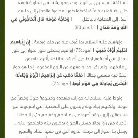
الملائكة المرسلين إلى قوم لوط، وهو يشتد في محاورة قومه
حتى يضيقوا به ذرعاً فيتخطوا طور المحاورة والجدال إلى ما هو
أشدّ، إلى المحاجة بالباطـل ]
وَحَاجَّهُ قَوْمُهُ قَالَ أَتُحَاجُّونِّي فِي
اللَّهِ وَقَدْ هَدَانِ
[ (الأنعام:80).
وإبراهيم عليه السلام بما عُرف عنه من حلم ورحمة ]
إِنَّ إِبْرَاهِيمَ
لَحَلِيمٌ أَوَّاهٌ مُنِيبٌ
[ (هود:75) إبراهيم يتخطى طور الحوار إلى طور
الجدال في أمر قوم لوط حين أخبرته الملائكة بأنهم ذاهبون
لإهلاكهم، ولم يكن جداله معهم من النوع المذموم، إنما هو حوار
اشتدّ فيه فسمي جدالاً ]
فَلَمَّا ذَهَبَ عَنْ إِبْرَاهِيمَ الرَّوْعُ وَجَاءَتْهُ
الْبُشْرَى يُجَادِلُنَا فِي قَوْمِ لُوطٍ
[(هود:74).
ولوط عليه السلام لـه حوارات متعددة ومتنوعة طولاً وقصراً مع
قومه، ولكنهم يجادلونه ويصرون على المعصية التي اخترعوها غير
مسبوقين إليها، وقد أصروا على عنادهم وكفرهم حتى اللحظات
الأخيرة حين رأوا رجالاً حسني الصورة يدخلون بيته فاجتمعوا ببابه...
ويصل بنا الحوار إلى مرحلة الذروة التي نرى معها العناد والفجور