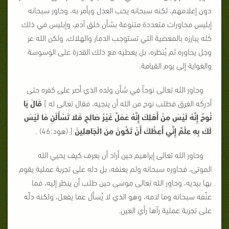
دون إعلامهم، لكنه سبحانه يحب العدل ويأمر به، وحاور سبحانه
إبليس محاورات متعددة متنوعة بشأن خلق آدم، وإبليس في ذلك
كله يبارزه بالمعصية التي تستوجب الدمار والهلاك، ولكن الله عز
وجل يحاوره ثم يُنظره، بل يعطيه مع ذلك القدرة على الوسوسة
والغواية إلى يوم القيامة.
وحاور الله تعالى نوحاً في شأن ولده الذي أصر على كفره حتى
أدركه الغرق فطلب نوح من الله أن ينجيه، فقال تعالى له ]
قَالَ يَا
نُوحُ إِنَّهُ لَيْسَ مِنْ أَهْلِكَ إِنَّهُ عَمَلٌ غَيْرُ صَالِحٍ فَلا تَسْأَلْنِ مَا لَيْسَ
لَكَ بِهِ عِلْمٌ إِنِّي أَعِظُكَ أَنْ تَكُونَ مِنَ الْجَاهِلِينَ
[ (هود:46) .
وحاور الله تعالى إبراهيم حين أراد أن يعرف كيف يحيي الله
الموتى، فحاوره سبحانه ولم يعنفه، بل دله على تجربة عملية يقوم
بها بيديه، وحاور الله تعالى موسى حين طلب أن ينظر إليه، فما
عنّفه سبحانه وما لامه، وهو الذي لا يُسأل عما يفعل، ولكنه دلّه
على تجربة عملية رآها رأي العين.