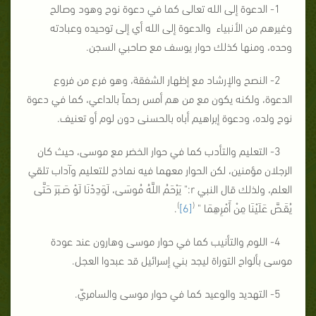
1- الدعوة إلى الله تعالى كما في دعوة نوح وهود وصالح
وغيرهم من الأنبياء والدعوة إلى الله أي إلى توحيده وعبادته
وحده، ومنها كذلك حوار يوسف مع صاحبي السجن.
2- النصح والإرشاد مع إظهار الشفقة، وهو فرع من فروع
الدعوة، ولكنه يكون مع من هم أمس رحماً بالداعي، كما في دعوة
نوح ولده، ودعوة إبراهيم أباه بالحسنى دون لوم أو تعنيف.
3- التعليم والتأدب كما في حوار الخضر مع موسى، حيث كان
الرجلان مؤمنين، لكن الحوار معهما فيه نماذج للتعليم وآداب تلقي
العلم، ولذلك قال النبي r:" يَرْحَمُ اللَّهُ مُوسَى، لَوَدِدْنَا لَوْ صَـبَرَ حَتَّى
)
(
يُقَـصَّ عَلَيْنَا مِنْ أَمْرِهِمَا "
[6]
.
4- اللوم والتأنيب كما في حوار موسى وهارون عند عودة
موسى بألواح التوراة ليجد بني إسرائيل قد عبدوا العجل.
5- التهديد والوعيد كما في حوار موسى والسامريّ.