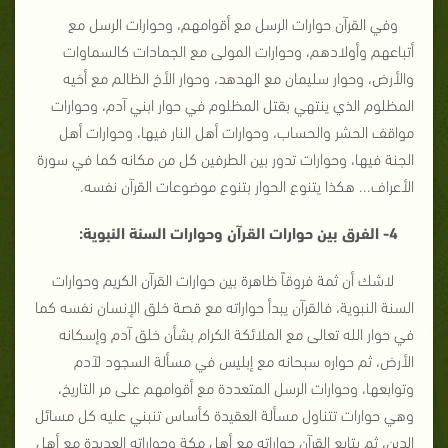
وفي القرآن حوارات الرسل مع أقوامهم، وحوارات الرسل مع
أتباعهم وأولادهم، وحوارات المولى مع الجمادات كالسماوات
والأرض، وحوار سليمان مع الهدهد، وحوار الأخ الظالم مع أخيه
المظلوم الذي ينتهي بقتل المظلوم في حوار ابني آدم، وحوارات
مواقف الحشر والحساب، وحوارات أهل النار فيها، وحوارات أهل
الجنة فيها، وحوارات تدور بين الطرفين كل من مكانه كما في سورة
الأعراف... هكذا يتنوع الحوار بتنوع موضوعات القرآن نفسه.
4- الفرق بين حوارات القرآن وحوارات السنة النبوية:
لاشك أن ثمة فروقاً ظاهرة بين حوارات القرآن الكريم وحوارات
السنة النبوية، فالقرآن يبدأ حواراته مع قصة خلق الإنسان نفسه كما
في حوار الله تعالى مع الملائكة الكرام بشأن خلق آدم وإسكانه
الأرض، ثم حواره سبحانه مع إبليس في مسألة السجود لآدم
وتوابعها، وحوارات الرسل المتعددة مع أقوامهم على مر التاريخ،
وهي حوارات تتناول مسألة العقيدة كأساس تنبني عليه كل مسائل
الدين، ثم يتابع القرآن حواراته مع أهل مكة وحواراته العديدة مع أهل