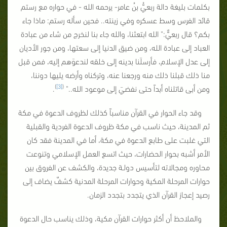
بكلمات بليغة دالة ربعيُّ بنُ عامر- يرحمه الله - في حواره مع رستم
قائد الفرس وسط عسكره وفي زينته.. فحين سأله رستم: ماذا جاء
بكم؟ قال ربعيٌّ:" الله ابتعثنا، والله جاء بنا لنخرج من شاء من عبادة
العباد إلى عبادة الله، ومن ضيق الدنيا إلى سعتها، ومن جور الأديان
إلى عدل الإسلام، فأرسلَنا بدينه إلى خلقه لندعوَهم إليه، فمن قبل
منا ذلك قبلنا ذلك منه ورجعنا عنه، وتركناه وأرضه يليها دوننا،
)
[3]
(
ومن أبى قاتلناه أبداً حتى نفضيَ إلى موعود الله.."
.
وقد جاء الحوار في القرآن مناسباً كذلك لظروف الدعوة في مكة
ثم المدينة، حيث ناسب في مكة ظروف الدعوة الفردية والقبلية
التي غلبت على طابع الدعوة في مكة، أما في المدينة فقد كان
الأمر أشبه بحوار الحضارات، حيث اتسع العمل الإسلامي وتنوعت
محاوره ومجالاته لتأسيس دولـة جديدة، والكشف عن الفروق بين
حوارات المرحلة المكية وحوارات المرحلة المدنية كشفٌ يضاف إلى
رصيد إعجاز القرآن الذي يتجدد بتجدد الزمان.
والملاحظ أن أكثر حوارات القرآن مكية، وذلك يناسب حال الدعوة