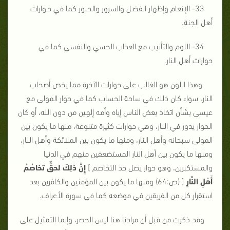
33- الإنعام وإظهار الفضـل والسرور والحبور كما في حـوارات
أهل الجنة.
34- اللوم والتأنيب مع العذاب الحسي والنفسي كما في
حوارات أهل النار.
وهذا اللون هو الغالب على حوارات الآخرة مما يخص أصحاب
النار، سواء كان ذلك في ساحة الحساب كما في حوار المولى مع
عيسى بشأن اتخاذ بعض الناس إياه وأمه إلهين من دون الله، أو كان
الحوار يدور في النار، وهي حوارات كثيرة متنوعة، منها ما يكون بين
المولى سبحانه وأهل النار، ومنها ما يكون بين الملائكة وأهل النار،
ومنها ما يكون بين أهل النار المستضعفين منهم في الدنيا
والمستكبرين، وهو حوار يصل حد التخاصم ]
إِنَّ ذَلِكَ لَحَقٌّ تَخَاصُمُ
أَهْلِ النَّارِ
[ (ص:64) ومنها ما يكون بين المؤمنين والكافرين بعد
استقرار كل من الفريقين في موضعه كما في سورة الأعراف.
وقد ذكرت من قبل أن مرادنا هنا ليس الحصر، وإنما التمثيل على