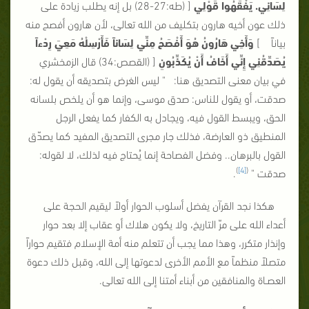
لِسَانِي. يَفْقَهُوا قَوْلِي
[ (طه:27-28) بل إنه يطلب زيادة على
ذلك عون أخيه هارون بتكليف من الله تعالى، لأن هارون أفصح منه
بياناً ]
وَأَخِي هَارُونُ هُوَ أَفْصَحُ مِنِّي لِسَاناً فَأَرْسِلْهُ مَعِيَ رِدْءاً
يُصَدِّقُنِي إِنِّي أَخَافُ أَنْ يُكَذِّبُونِ
[ (القصص:34) قال الزمخشري
في بيان معنى التصديق هنا: " ليس الغرض بتصديقه أن يقول له:
صدقت، أو يقول للناس: صدق موسى، وإنما هو أن يلخص بلسانه
الحق، ويبسط القول فيه، ويجادل به الكفار كما يفعل الرجل
المنطيق ذو العارضة، فذلك جار مجرى التصديق المفيد كما يصدّق
القول بالبرهان.. وفضل الفصاحة إنما يُحتاج فيه لذلك، لا لقوله:
)
[4]
(
صدقت "
.
هكذا نجد القرآن يفضل أسلوب الحوار أولاً ليقيم الحجة على
أعداء الله على مرّ التاريخ، ولا يكون هلاك أو عقاب إلا بعد حوار
وإنذار متكرر، وهذا مما يجب أن تتعلم منه أمة الإسلام فتقيم حواراً
متصلاً منظماً مع الأمم الأخرى لدعوتها إلى الله، وقبل ذلك دعوة
العصـاة والمنافقين من أبناء أمتنا إلى الله تعالى.