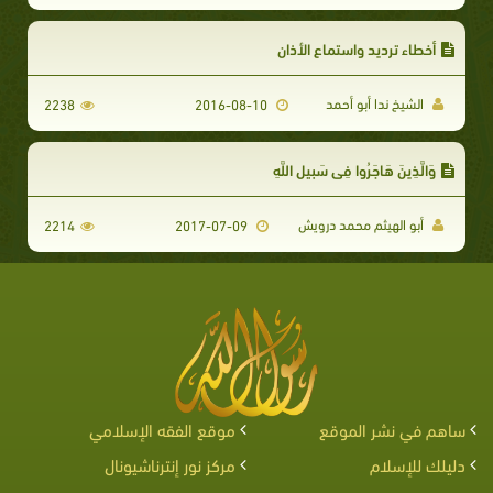
أخطاء ترديد واستماع الأذان
الشيخ ندا أبو أحمد
2238
2016-08-10
وَالَّذِينَ هَاجَرُوا فِي سَبِيلِ اللَّهِ
أبو الهيثم محمد درويش
2214
2017-07-09
ساهم في نشر الموقع
موقع الفقه الإسلامي
دليلك للإسلام
مركز نور إنترناشيونال