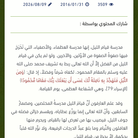
2026/08/09
2016/01/31
3509
شارك المحتوي بواسطة :
مدرسة قيام الليل، إنها مدرسة العظماء، والأصفياء، التي تَخَرَجَ
فيها صفوةُ الصفوة من الأوّلين، والآخرين. ولو لم يكن في قيام
الليل من الفضل إلاَّ أن الله تعالى ربط به تشريف محمد صلى الله
عليه وسلم بالمقام المحمود، لكفاه شرفاً وفضلاً، إذ قال:
{
وَمِنَ
اللَّيْلِ فَتَهَجَّدْ بِهِ نَافِلَةً لَّكَ عَسَى أَن يَبْعَثَكَ رَبُّكَ مَقَامًا مَّحْمُودًا
}
[الإسراء:79]، وهي الشفاعة العظمى، يوم القيامة.
وقد علم العارفون أنَّ قيامَ الليل مدرسةُ المخلصين، ومضمارُ
السابقين، وأنّ الله تعالى إنما يوزّع عطاياه، ويقسم خزائن فضله في
جوف الليل، فيصيب بها من تعرض لها بالقيام، ويحرم منها
الغافلون والنَّيام وما بلغ عبدٌ الدرجات الرفيعة، ولا نوَّر الله قلباً
بحكمة، إلاّ بحظ من قيام الليل.