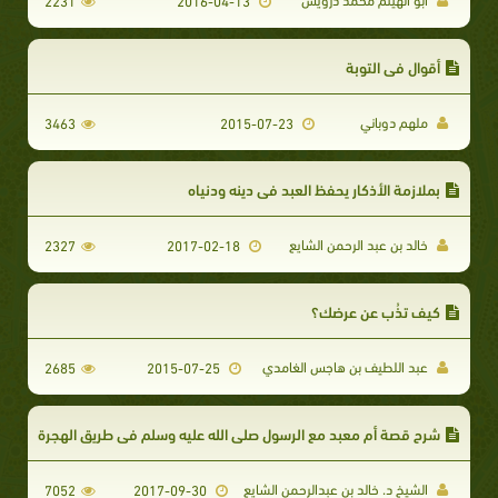
2231
2016-04-13
أقوال في التوبة
ملهم دوباني
3463
2015-07-23
بملازمة الأذكار يحفظ العبد في دينه ودنياه
خالد بن عبد الرحمن الشايع
2327
2017-02-18
كيف تذُب عن عرضك؟
عبد اللطيف بن هاجس الغامدي
2685
2015-07-25
شرح قصة أم معبد مع الرسول صلى الله عليه وسلم في طريق الهجرة
الشيخ د. خالد بن عبدالرحمن الشايع
7052
2017-09-30