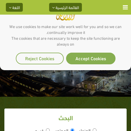
القائمة الرئيسية
اللغة
We use cookies to make our site work well for you and so we can
continually improve it.
The cookies that are necessary to keep the site functioning are
always on
أسرار قيام الليل
Reject Cookies
Accept Cookies
البحث
العنوان
المحتوى
قسم