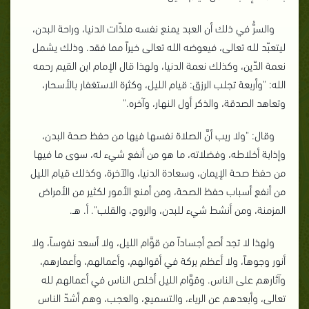
والسرُّ في ذلك أن العبد يمنع نفسه ملذّات الدنيا، وراحة البدن،
ليتعبّد لله تعالى، فيعوضه الله تعالى خيراً مما فقد. وذلك يشمل
نعمة الدّين، وكذلك نعمة الدنيا، ولهذا قال الإمام ابن القيم رحمه
الله: "وأربعة تجلب الرزق: قيام الليل، وكثرة الاستغفار بالأسحار،
وتعاهد الصدقة، والذكر أول النهار، وآخره."
وقال: "ولا ريب أنَّ الصلاة نفسها فيها من حفظ صحة البدن،
وإذابة أخلاطه، وفضلاته، ما هو من أنفع شيء له، سوى ما فيها
من حفظ صحة الإيمان، وسعادة الدنيا، والآخرة، وكذلك قيام الليل
من أنفع أسباب حفظ الصحة، ومن أمنع الأمور لكثير من الأمراض
المزمنة، ومن أنشط شيء للبدن، والروح، والقلب". أ. هـ.
ولهذا لا تجد أصح أجساداً من قوَّام الليل، ولا أسعد نفوساً، ولا
أنور وجوهاً، ولا أعظم بركة في أقوالهم، وأعمالهم، وأعمارهم،
وآثارهم على الناس. وقوَّام الليل أخلص الناس في أعمالهم لله
تعالى، وأبعدهم عن الرياء، والتسميع، والعجب، وهم أشدّ الناس