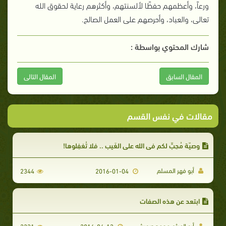
ورعاً، وأعظمهم حفظًا لألسنتهم، وأكثرهم رعاية لحقوق الله
تعالى، والعباد، وأحرصهم على العمل الصالح.
شارك المحتوي بواسطة :
المقال السابق
المقال التالى
مقالات في نفس القسم
وصيّة مُحِبٍّ لكم في الله على الغَيب .. فلا تُغفِلوها!
أبو فهر المسلم
2344
2016-01-04
ابتعد عن هذه الصفات
أبو الهيثم محمد درويش