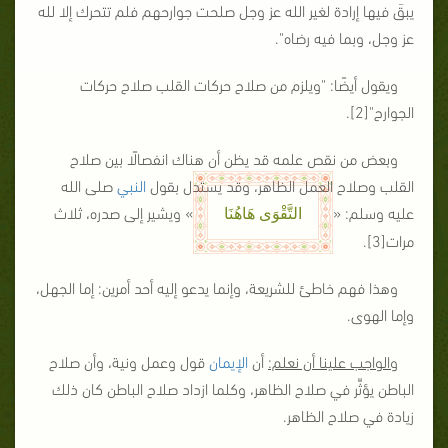
يبقَ فيها إرادة لغير الله عز وجل صلحت جوارحهم فلم تتحرك إلا لله
عز وجل، وبما فيه رضاه".
ويقول أيضًا: "ويلزم من صلاح حركات القلب صلاح حركات
الجوارح"[2].
وبعض من نقص علمه قد يظن أن هناك انفصالًا بين صلاح
القلب وصلاح العمل الظاهر، وقد يستدل بقول
النبي
صلى الله
عليه وسلم: «
» ويشير إلى صدره، ثلاث
التَّقْوَى هَاهُنَا
مرات[3].
وهذا فهم خاطئ للشريعة، وإنما يدعو إليه أحد أمرين: إما الجهل،
وإما الهوى.
والواجب علينا أن نعلم:
أن
الإيمان
قول وعمل ونية، وأن صلاح
الباطن يؤثِّر في صلاح الظاهر، وكلما ازداد صلاح الباطن كان ذلك
زيادة في صلاح الظاهر.