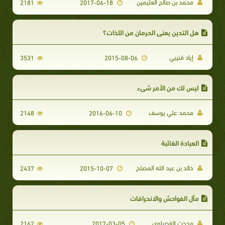
محمد بن صالح العثيمين
2181
2017-06-18
هل التدين يعني الحرمان من اللذات؟
إياد قنيبي
3531
2015-08-06
ليس لك من الأمر شيء
محمد علي يوسف
2148
2016-06-10
العبادة الغائبة
خالد بن عبد الله المصلح
2437
2015-10-07
مآل الفواحش والانحرافات
مدحت القصراوي
2162
2017-03-05