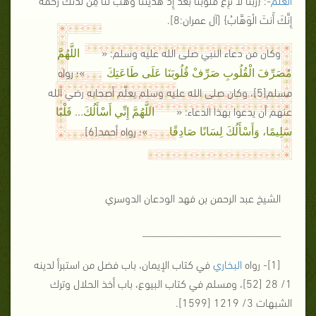
إِنَّكَ أَنتَ الْوَهَّابُ
} [آل عمران:8].
وكان من دعاء النبي صلى الله عليه وسلم: «
اللَّهُمَّ
»؛ رواه
مُصَرِّفَ الْقُلُوبِ صَرِّفْ قُلُوبَنَا عَلَى طَاعَتِكَ
مسلم[5]، وكان صلى الله عليه وسلم يعلِّم أصحابه رضي الله
عنهم أن يدعوا بهذا الدعاء: «
اللَّهُمَّ إِنِّي أَسْأَلُكَ... قَلْبًا
»؛ رواه أحمد[6].
سَلِيمًا، وَأَسْأَلُكَ لِسَانًا صَادِقًا
الشيخ عبد الرحمن بن فهد الودعان الدوسري
____________________________
[1]- رواه
البخاري
في كتاب الإيمان، باب فضل من استبرأ لدينه
1/ 28 [52]، ومسلم في كتاب البيوع، باب أخذ الحلال وترك
الشبهات 3/ 1219 [1599].