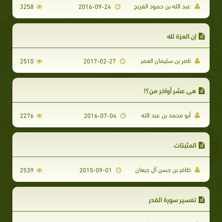
عبد الله بن حمود الفريح
3258
2016-09-24
إن العزة لله
ناصر بن سليمان العمر
2510
2017-02-27
هي عشر أواخر من؟!
أبو محمد بن عبد الله
2276
2016-07-04
المثبتات
ظافر بن حسن آل جبعان
2539
2015-09-01
تفسير سورة القدر