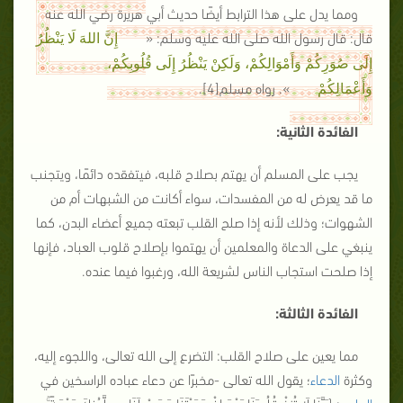
ومما يدل على هذا الترابط أيضًا حديث أبي هريرة رضي الله عنه
قال: قال رسول الله صلى الله عليه وسلم: «
إِنَّ اللهَ لَا يَنْظُرُ
إِلَى صُوَرِكُمْ وَأَمْوَالِكُمْ، وَلَكِنْ يَنْظُرُ إِلَى قُلُوبِكُمْ،
». رواه مسلم[4].
وَأَعْمَالِكُمْ
الفائدة الثانية:
يجب على المسلم أن يهتم بصلاح قلبه، فيتفقده دائمًا، ويتجنب
ما قد يعرض له من المفسدات، سواء أكانت من الشبهات أم من
الشهوات؛ وذلك لأنه إذا صلح القلب تبعته جميع أعضاء البدن، كما
ينبغي على الدعاة والمعلمين أن يهتموا بإصلاح قلوب العباد، فإنها
إذا صلحت استجاب الناس لشريعة الله، ورغبوا فيما عنده.
الفائدة الثالثة:
مما يعين على صلاح القلب: التضرع إلى الله تعالى، واللجوء إليه،
وكثرة
الدعاء
؛ يقول الله تعالى -مخبرًا عن دعاء عباده الراسخين في
العلم
-: {
رَبَّنَا لَا تُزِغْ قُلُوبَنَا بَعْدَ إِذْ هَدَيْتَنَا وَهَبْ لَنَا مِن لَّدُنكَ رَحْمَةً ۚ