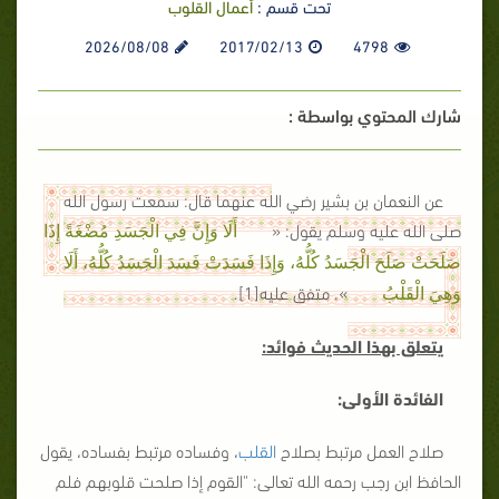
تحت قسم :
أعمال القلوب
2026/08/08
2017/02/13
4798
شارك المحتوي بواسطة :
عن النعمان بن بشير رضي الله عنهما قال: سمعت رسول الله
صلى الله عليه وسلم يقول: «
أَلَا وَإِنَّ فِي الْجَسَدِ مُضْغَةً إِذَا
صَلَحَتْ صَلَحَ الْجَسَدُ كُلُّهُ، وَإِذَا فَسَدَتْ فَسَدَ الْجَسَدُ كُلُّهُ، أَلَا
». متفق عليه[1].
وَهِيَ الْقَلْبُ
يتعلق بهذا الحديث فوائد:
الفائدة الأولى:
صلاح العمل مرتبط بصلاح
القلب
، وفساده مرتبط بفساده، يقول
الحافظ ابن رجب رحمه الله تعالى: "القوم إذا صلحت قلوبهم فلم