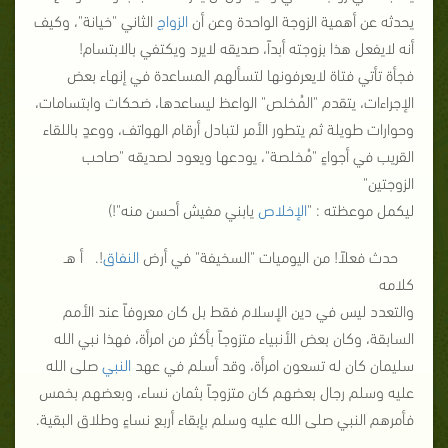
يحدثه عن أهمية الزوجة الواحدة وعن أن
الزواج
الثاني "خيانة"، وكيف
أنه لايفعل هذا بزوجته أبداً، صديقه لايرد ويكتفي بالابتسام!
فجأة تأتي فتاة لايعرفونها لتسألهم المساعدة في إنهاء بعض
الإجراءات، يتقدم "المُخلص" الواعظ ليساعدها، ضحكات وابتسامات،
وحوارات طويلة ثم يتطور الأمر لتبادل أرقام الهواتف، ووعدٍ باللقاء
القريب في أجواءٍ "مُخلصة"، يودعها ويعود لصديقه "صاحب
الزوجتين"
ليكمل موعظته : "
الإخلاص
يابني مفيش أحسن منه"!)
حدث فعلاً! من اليوميات "السخيفة" في أرض
النفاق
!. أ هـ
كلامه
والتعدد ليس في دين الإسلام فقط بل كان معروفاً عند الأمم
السابقة، وكان بعض الأنبياء متزوجاً بأكثر من امرأة، فهذا نبي الله
سليمان كان له تسعون امرأة، وقد أسلم في عهد
النبي
صلى الله
عليه وسلم رجال بعضهم كان متزوجاً بثمان نساء، وبعضهم بخمس
فأمرهم النبي صلى الله عليه وسلم بإبقاء أربع نساءٍ وطلاق البقية.