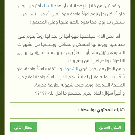
و قد تبين من خلال الإحصائيات أن عدد
النساء
أكثر من الرجال ،
فلو أن كل رجل تزوج امرأةً واحدة فهذا يعني أن من النساء من
ستبقى بلا زوج، مما يعود بالضرر عليها وعلى المجتمع :
أما الضرر الذي سيلحقها فهو أنها لن تجد لها زوجاً يقوم على
مصالحها، ويوفر لها المسكن والمعاش، ويحصنها من الشهوات
المحرمة، وترزق منه بأولاد تقرُّ بهم عينها، مما قد يؤدي بها إلى
الانحراف والضياع إلا من رحم ربك.
و من الرجال من يكون قوي
الشهوة
، ولا تكفيه امرأةٌ واحدة، ولو
سُدَّ الباب عليه وقيل له لا يُسمح لك إلا بامرأة واحدة لوقع في
المشقة الشديدة، وربما صرف شهوته بطريقة محرمة.
و أخيراً سؤال: لماذا يحرم المجتمع ما أحل الله ؟؟؟؟؟
شارك المحتوي بواسطة :
المقال السابق
المقال التالى